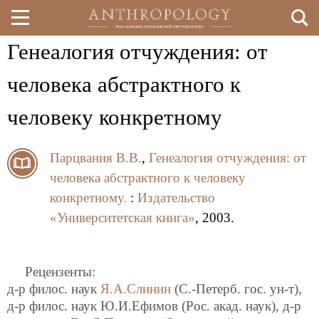
Генеалогия отчуждения: от
Перейти
к
человека абстрактного к
основному
человеку конкретному
содержанию
Парцвания В.В.
,
Генеалогия отчуждения: от
человека абстрактного к человеку
конкретному.
:
Издательство
«Университетская книга»
, 2003.
Рецензенты:
д-р филос. наук
Я.А.Слинин
(С.-Петерб. гос. ун-т),
д-р филос. наук Ю.И.Ефимов (Рос. акад. наук), д-р