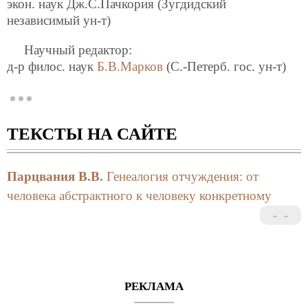
экон. наук Дж.С.Пачкория (Зугдидский
независимый ун-т)
Научный редактор:
д-р филос. наук
Б.В.Марков
(С.-Петерб. гос. ун-т)
©
В.В. Парцвания-Чараия
, 2002
ISBN 5-94483-046-8
ТЕКСТЫ НА САЙТЕ
В монографии на основе диалектической
методологии произведен научный анализ
становления и самоутверждения человека через его
Парцвания В.В.
Генеалогия отчуждения: от
перерождение, отчуждение и разотчуждение от
человека абстрактного к человеку конкретному
примитивного (абстрактного) к действительному
(развитому конкретному целому).
Для философов, политэкономов, политологов и
всех интересующихся проблемой человека.
РЕКЛАМА