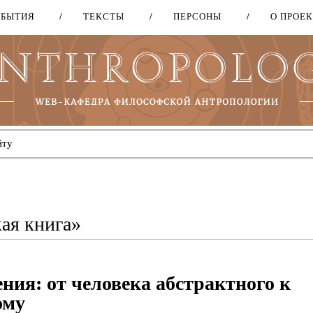
ОБЫТИЯ
ТЕКСТЫ
ПЕРСОНЫ
О ПРОЕ
Перейти
к
основному
содержанию
ая книга»
ния: от человека абстрактного к
ому