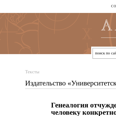
С
Тексты
Вы
Издательство «Университетск
здесь
Генеалогия отчужде
человеку конкретн