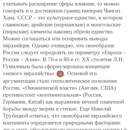
учитывать расширение сферы влияния, то можно
говорить и о достижении границ империи Чингиз
Хана. СССР – это культурное единство, в котором
славянские, арийские (норманские) и монгольские
(тюркские) элементы наконец обрели единство.
Можно соглашаться или оспаривать выводы
евразийцев. Однако очевидно, что своеобразие
России следует определять по периметру «Европа –
Россия – Азия». В 70-е и 80-е гг. ХХ столетия Л.Н.
Гумилевым была сформулирована концепция
«нового евразийства»
. Основой его
3
аргументации стало геополитическое положение
России. «Океанической власти» (Англия, США)
противостоит «континентальная» (Россия,
Германия, Китай) как выражение вечной планетной
борьбы между морем и степью. Еще Николай
Трубецкой отмечал, что своеобразие евразийского
континента определяется природными факторами:
лес и степь обусловливали экономические системы и