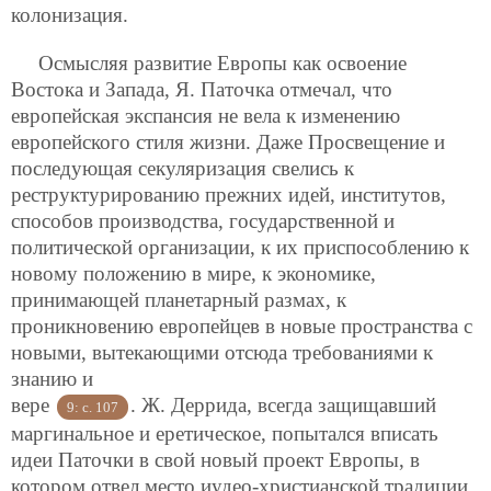
колонизация.
Осмысляя развитие Европы как освоение
Востока и Запада, Я. Паточка отмечал, что
европейская экспансия не вела к изменению
европейского стиля жизни. Даже Просвещение и
последующая секуляризация свелись к
реструктурированию прежних идей, институтов,
способов производства, государственной и
политической организации, к их приспособлению к
новому положению в мире, к экономике,
принимающей планетарный размах, к
проникновению европейцев в новые пространства с
новыми, вытекающими отсюда требованиями к
знанию и
вере
. Ж. Деррида, всегда защищавший
9: с. 107
маргинальное и еретическое, попытался вписать
идеи Паточки в свой новый проект Европы, в
котором отвел место иудео-христианской традиции