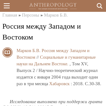
Главная
»
Персоны
»
Марков Б.В.
Перейти
Вы
Россия между Западом и
к
здесь
основному
Востоком
содержанию
Марков Б.В.
Россия между Западом и
Востоком
//
Социальные и гуманитарные
науки на Дальнем Востоке.
, Том XV,
Выпуск 2 / Научно-теоретический журнал
издается с января 2004 года выходит один
раз в три месяца
Хабаровск
: 2018. C.30-38.
Исследование выполнено при поддержи гранта