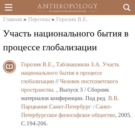
Главная
»
Персоны
»
Горозия В.Е.
Перейти
Вы
Участь национального бытия в
к
здесь
основному
процессе глобализации
содержанию
Горозия В.Е.
,
Таблиашвили З.А.
Участь
национального бытия в процессе
глобализации
//
Человек постсоветского
пространства.
, Выпуск 3 / Сборник
материалов конференции. Под ред.
В.В.
Парцвания
Санкт-Петербург
:
Санкт-
Петербургское философское общество
, 2005.
C.194-206.