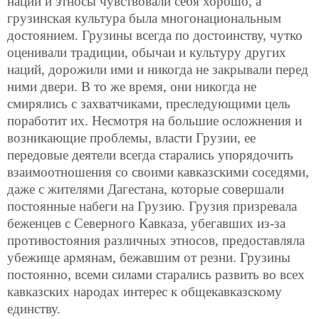
нации и этносы чувствовали себя хорошо, а
грузинская культура была многонациональным
достоянием. Грузины всегда по достоинству, чутко
оценивали традиции, обычаи и культуру других
наций, дорожили ими и никогда не закрывали перед
ними двери. В то же время, они никогда не
смирялись с захватчиками, преследующими цель
поработит их. Несмотря на большие осложнения и
возникающие проблемы, власти Грузии, ее
передовые деятели всегда старались упорядочить
взаимоотношения со своими кавказскими соседями,
даже с жителями Дагестана, которые совершали
постоянные набеги на Грузию. Грузия призревала
беженцев с Северного Кавказа, убегавших из-за
противостояния различных этносов, предоставляла
убежище армянам, бежавшим от резни. Грузины
постоянно,
всеми силами старались развить во всех
кавказских народах интерес к общекавказскому
единству.