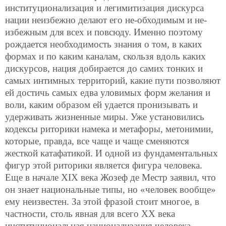
институционализация и легимитизация дискурса
нации неизбежно делают его не-обходимым и не-
избежным для всех и повсюду. Именно поэтому
рождается необходимость знания о том, в каких
формах и по каким каналам, скользя вдоль каких
дискурсов, нация добирается до самих тонких и
самых интимных территорий, какие пути позволяют
ей достичь самых едва уловимых форм желания и
воли, каким образом ей удается пронизывать и
удерживать жизненные миры. Уже установились
кодексы риторики намека и метафоры, метонимии,
которые, правда, все чаще и чаще сменяются
жесткой катафатикой. И одной из фундаментальных
фигур этой риторики является фигура человека.
Еще в начале XIX века Жозеф де Местр заявил, что
он знает национальные типы, но «человек вообще»
ему неизвестен. За этой фразой стоит многое, в
частности, столь явная для всего ХХ века
институциональная национализация человека,