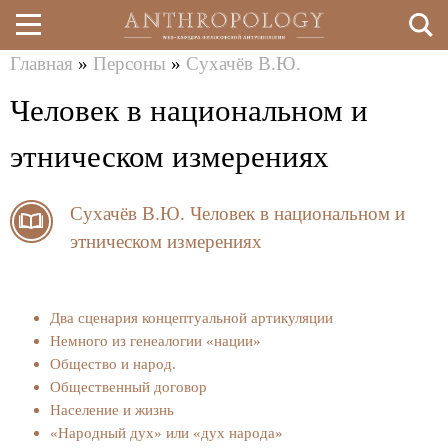
Главная
»
Персоны
»
Сухачёв В.Ю.
Перейти
Вы
Человек в национальном и
к
здесь
основному
этническом измерениях
содержанию
Сухачёв В.Ю.
Человек в национальном и
этническом измерениях
Два сценария концептуальной артикуляции
Немного из генеалогии «нации»
Общество и народ.
Общественный договор
Население и жизнь
«Народный дух» или «дух народа»