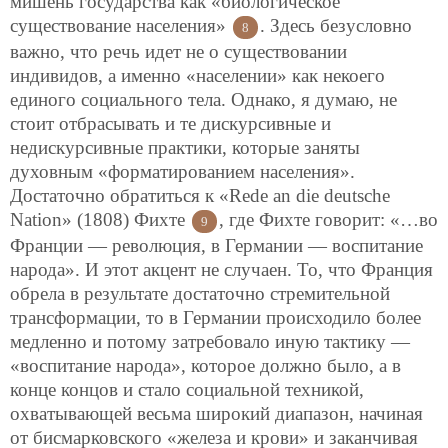
мишень государства как «биологическое
существование населения»
. Здесь безусловно
8
важно, что речь идет не о существовании
индивидов, а именно «населении» как некоего
единого социального тела. Однако, я думаю, не
стоит отбрасывать и те дискурсивные и
недискурсивные практики, которые заняты
духовным «форматированием населения».
Достаточно обратиться к «Rede an die deutsche
Nation» (1808) Фихте
, где Фихте говорит: «…во
9
Франции — революция, в Германии — воспитание
народа». И этот акцент не случаен. То, что Франция
обрела в результате достаточно стремительной
трансформации, то в Германии происходило более
медленно и потому затребовало иную тактику —
«воспитание народа», которое должно было, а в
конце концов и стало социальной техникой,
охватывающей весьма широкий диапазон, начиная
от бисмарковского «железа и крови» и заканчивая