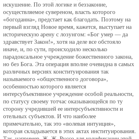
искушение. По этой логике и беззаконие,
осуществляемое сувереном, власть которого
«богоданна», предстает как благодать. Поэтому на
первый взгляд Новое время, кажется, выступает на
историческую арену с лозунгом: «Бог умер — да
здравствует Закон!», хотя на деле все обстояло
иначе, и, по сути, происходило несколько
парадоксальное учреждение божественного закона,
но без Бога. Эта операция вполне очевидна в самых
различных версиях конституирования так
называемого «общественного договора»,
особенностью которого является
интерсубъективное учреждение особой реальности,
по статусу своему тотчас оказывающейся по ту
сторону учредившей ее интерсубъективности и
отельных субъектов. И что наиболее
примечательно, так это «волевая интуиция»,
которая складывается в этих актах институирования.
Так, например, Ж.-Ж. Руссо для кодификации этой