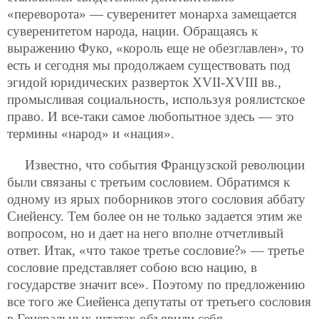
«переворота» — суверенитет монарха замещается
суверенитетом народа, нации. Обращаясь к
выражению Фуко, «король еще не обезглавлен», то
есть и сегодня мы продолжаем существовать под
эгидой юридических разверток XVII-XVIII вв.,
промысливая социальность, используя роялистское
право. И все-таки самое любопытное здесь — это
термины «народ» и «нация».
Известно, что события Французской революции
были связаны с третьим сословием. Обратимся к
одному из ярых поборников этого сословия аббату
Сиейенсу. Тем более он не только задается этим же
вопросом, но и дает на него вполне отчетливый
ответ. Итак, «что такое третье сословие?» — третье
сословие представляет собою всю нацию, в
государстве значит все». Поэтому по предложению
все того же Сиейенса депутаты от третьего сословия
в Генеральных штатах объявили себя