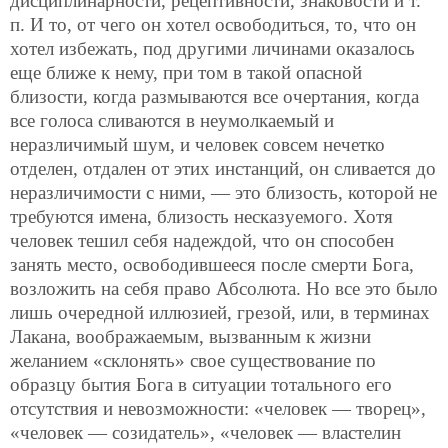
дисциплинарности, рецептивности, знаковости и т.
п. И то, от чего он хотел освободиться, то, что он
хотел избежать, под другими личинами оказалось
еще ближе к нему, при том в такой опасной
близости, когда размываются все очертания, когда
все голоса сливаются в неумолкаемый и
неразличимый шум, и человек совсем нечетко
отделен, отдален от этих инстанций, он сливается до
неразличимости с ними, — это близость, которой не
требуются имена, близость несказуемого. Хотя
человек тешил себя надеждой, что он способен
занять место, освободившееся после смерти Бога,
возложить на себя право Абсолюта. Но все это было
лишь очередной иллюзией, грезой, или, в терминах
Лакана, воображаемым, вызванным к жизни
желанием «склонять» свое существование по
образцу бытия Бога в ситуации тотального его
отсутствия и невозможности: «человек — творец»,
«человек — созидатель», «человек — властелин