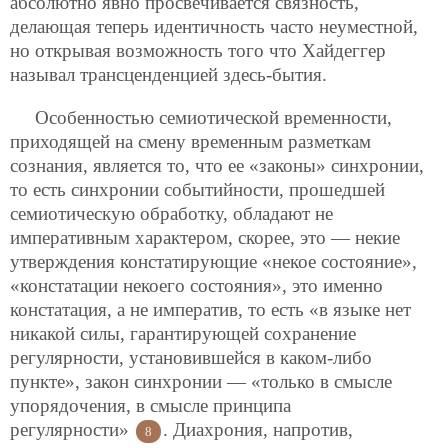
абсолютно явно просвечивается связность,
делающая теперь идентичность часто неуместной,
но открывая возможность того что Хайдеггер
называл трансценденцией здесь-бытия.
Особенностью семиотической временности,
приходящей на смену временным разметкам
сознания, является то, что ее «законы» синхронии,
то есть синхронии событийности, прошедшей
семиотическую обработку, обладают не
императивным характером, скорее, это — некие
утверждения констатирующие «некое состояние»,
«констатации некоего состояния», это именно
констатация, а не императив, то есть «в языке нет
никакой силы, гарантирующей сохранение
регулярности, установившейся в каком-либо
пункте», закон синхронии — «только в смысле
упорядочения, в смысле принципа
регулярности»
. Диахрония, напротив,
8