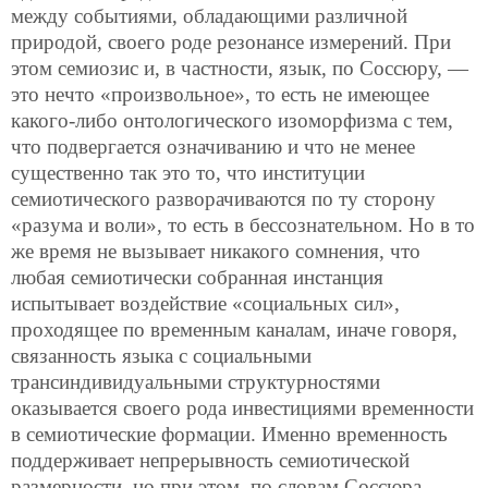
между событиями, обладающими различной
природой, своего роде резонансе измерений. При
этом семиозис и, в частности, язык, по Соссюру, —
это нечто «произвольное», то есть не имеющее
какого-либо онтологического изоморфизма с тем,
что подвергается означиванию и что не менее
существенно так это то, что институции
семиотического разворачиваются по ту сторону
«разума и воли», то есть в бессознательном. Но в то
же время не вызывает никакого сомнения, что
любая семиотически собранная инстанция
испытывает воздействие «социальных сил»,
проходящее по временным каналам, иначе говоря,
связанность языка с социальными
трансиндивидуальными структурностями
оказывается своего рода инвестициями временности
в семиотические формации. Именно временность
поддерживает непрерывность семиотической
размерности, но при этом, по словам Соссюра,