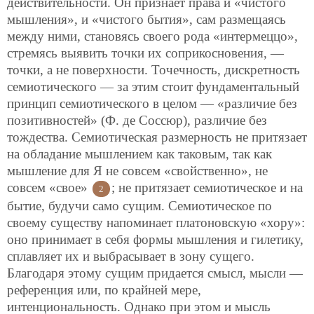
действительности. Он признает права и «чистого
мышления», и «чистого бытия», сам размещаясь
между ними, становясь своего рода «интермеццо»,
стремясь выявить точки их соприкосновения, —
точки, а не поверхности. Точечность, дискретность
семиотического — за этим
стоит фундаментальный
принцип семиотического в целом — «различие без
позитивностей» (Ф. де Соссюр), различие без
тождества. Семиотическая размерность не притязает
на обладание мышлением как таковым, так как
мышление для Я не совсем «свойственно», не
совсем «свое»
; не притязает семиотическое и на
2
бытие, будучи само сущим. Семиотическое по
своему существу напоминает платоновскую «хору»:
оно принимает в себя формы мышления и гилетику,
сплавляет их и выбрасывает в зону сущего.
Благодаря этому сущим придается смысл, мысли —
референция или, по крайней мере,
интенциональность. Однако при этом и мысль