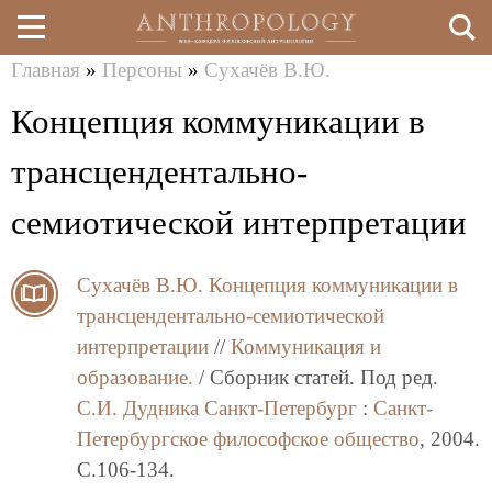
Главная
»
Персоны
»
Сухачёв В.Ю.
Перейти
Вы
Концепция коммуникации в
к
здесь
основному
трансцендентально-
содержанию
семиотической интерпретации
Сухачёв В.Ю.
Концепция коммуникации в
трансцендентально-семиотической
интерпретации
//
Коммуникация и
образование.
/ Сборник статей. Под ред.
С.И. Дудника
Санкт-Петербург
:
Санкт-
Петербургское философское общество
, 2004.
C.106-134.