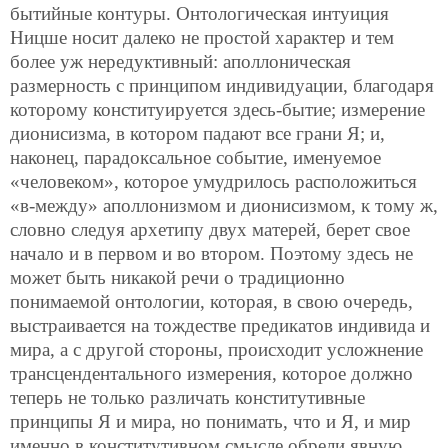
бытийные контуры. Онтологическая интуиция
Ницше носит далеко не простой характер и тем
более уж нередуктивный: аполлоническая
размерность с принципом индивидуации, благодаря
которому конституируется здесь-бытие; измерение
дионисизма, в котором падают все грани Я; и,
наконец, парадоксальное событие, именуемое
«человеком», которое умудрилось расположиться
«в-между» аполлонизмом и дионисизмом, к тому ж,
словно следуя архетипу двух матерей, берет свое
начало и в первом и во втором. Поэтому здесь не
может быть никакой речи о традиционно
понимаемой онтологии, которая, в свою очередь,
выстраивается на тождестве предикатов индивида и
мира, а с другой стороны, происходит усложнение
трансцендентального измерения, которое должно
теперь не только различать конститутивные
принципы Я и мира, но понимать, что и Я, и мир
именно в конститутивном смысле обрели явную