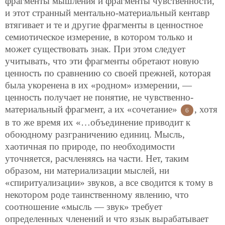
фрагменты мышления и фрагменты чувственности,
и этот странный ментально-материальный кентавр
втягивает и те и другие фрагменты в ценностное
семиотическое измерение, в котором только и
может существовать знак. При этом следует
учитывать, что эти фрагменты обретают новую
ценность по сравнению со своей прежней, которая
была укоренена в их «родном» измерении, —
ценность получает не понятие, не чувственно-
материальный фрагмент, а их «сочетание»
, хотя
6
в то же время их «…объединение приводит к
обоюдному разграничению единиц. Мысль,
хаотичная по природе, по необходимости
уточняется, расчленяясь на части. Нет, таким
образом, ни материализации мыслей, ни
«спиритуализации» звуков, а все сводится к тому в
некотором роде таинственному явлению, что
соотношение «мысль — звук» требует
определенных членений и что язык вырабатывает