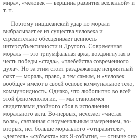
мира», «человек — вершина развития вселенной» и
т. п.
Поэтому ницшеанский удар по морали
выбрасывает ее из существа человека и
стремительно обесценивает ценность
интерсубъективности и Другого. Современная
мораль — это триумфальная арка, воздвигнутая в
честь победы «стада», «плебейства современного
духа». Но за этим стоит раздражающе неприятный
факт — мораль, право, а тем самым, и «человек
вообще» имеют в своей основе коммунальное тело,
коммуноидность. Однако, что
любопытно во всей
этой феноменологии, — мы становимся
свидетелями двойного сбоя в исполнении
морального акта. Во-первых, исчезает «чистая
воля», связанная с ноуменальным измерением, во-
вторых, нет больше морального «отправителя»,
«деятеля» «субъекта» как Я-события, — отныне оно