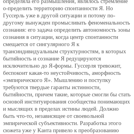
определяла его размышления, являлось стремление
о-пределить территорию спонтанности Я. Но
Гуссерль уже в другой ситуации и потому по-
другому вынужден промысливать феноменальность
сознания: его задача определить автономность зоны
сознания в ситуации, когда центр спонтанности
смещается от сингулярного Я к
трансиндивидуальным структурностям, в которых
бытийность и сознание Я редуцируются
исключительно до Я-формы. Гуссерля тревожит,
беспокоит какая-то неустойчивость, аморфность
«эмпирического Я». Мышлению и поступку
требуются твердые гаранты истинности,
бытийности, причем такие, которые смогли бы стать
основой институирования сообщества понимающих
и мыслящих в пределах истины людей. Должно
быть что-то, независящее от своевольной
эмпирической субъективности. Разработка этого
сюжета уже у Канта привело к преобразованию