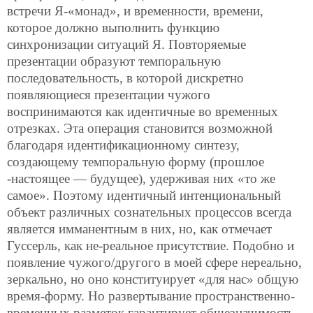
встречи Я-«монад», и временности, времени,
которое должно выполнить функцию
синхронизации ситуаций Я. Повторяемые
презентации образуют темпоральную
последовательность, в которой дискретно
появляющиеся презентации чужого
воспринимаются как идентичные во временных
отрезках. Эта операция становится возможной
благодаря идентификационному синтезу,
создающему темпоральную форму (прошлое
-настоящее — будущее), удерживая них «то же
самое». Поэтому идентичный интенциональный
объект различных сознательных процессов всегда
является имманентным в них, но, как отмечает
Гуссерль, как не-реальное присутствие. Подобно и
появление чужого/другого в моей сфере нереально,
зеркально, но оно конституирует «для нас» общую
время-форму. Но развертывание пространственно-
временных разметок гарантирует общезначимость