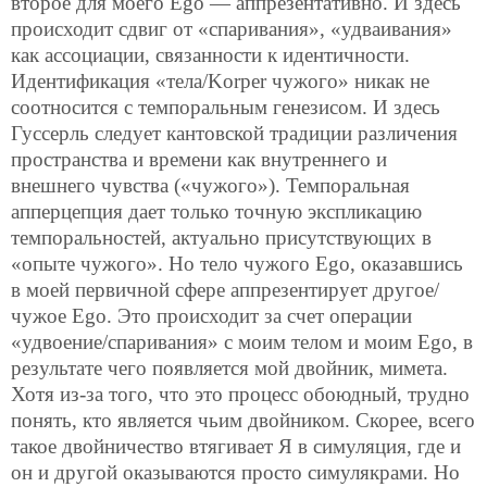
второе для моего Ego — аппрезентативно. И здесь
происходит сдвиг от «спаривания», «удваивания»
как ассоциации, связанности к идентичности.
Идентификация «тела/Korper чужого» никак не
соотносится с темпоральным генезисом. И здесь
Гуссерль следует кантовской традиции различения
пространства и времени как внутреннего и
внешнего чувства («чужого»). Темпоральная
апперцепция дает только точную экспликацию
темпоральностей, актуально присутствующих в
«опыте чужого». Но тело чужого Ego, оказавшись
в моей первичной сфере аппрезентирует другое/
чужое Ego. Это происходит за счет операции
«удвоение/спаривания» с моим телом и моим Ego, в
результате чего появляется мой двойник, мимета.
Хотя из-за того, что это процесс обоюдный, трудно
понять, кто является чьим двойником. Скорее, всего
такое двойничество втягивает Я в симуляция, где и
он и другой оказываются просто симулякрами. Но