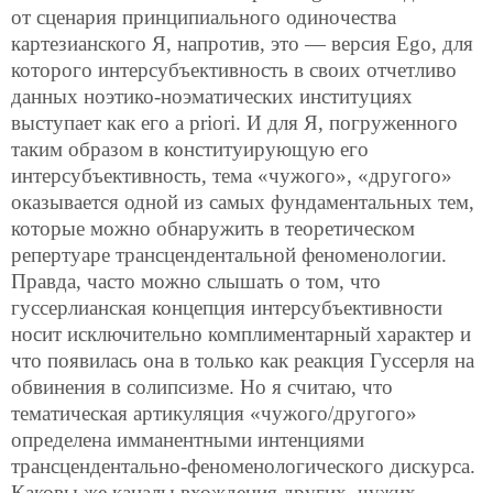
от сценария принципиального одиночества
картезианского Я, напротив, это — версия Ego, для
которого интерсубъективность в своих отчетливо
данных ноэтико-ноэматических институциях
выступает как его a priori. И для Я, погруженного
таким образом в конституирующую его
интерсубъективность, тема «чужого», «другого»
оказывается одной из самых фундаментальных тем,
которые можно обнаружить в теоретическом
репертуаре трансцендентальной феноменологии.
Правда, часто можно слышать о том, что
гуссерлианская концепция интерсубъективности
носит исключительно комплиментарный характер и
что появилась она в только как реакция Гуссерля на
обвинения в солипсизме. Но я считаю, что
тематическая артикуляция «чужого/другого»
определена имманентными интенциями
трансцендентально-феноменологического дискурса.
Каковы же каналы вхождения других, чужих,