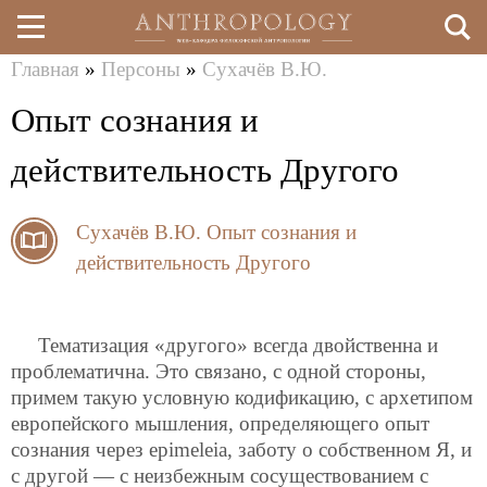
Главная
»
Персоны
»
Сухачёв В.Ю.
Перейти
Вы
Опыт сознания и
к
здесь
основному
действительность Другого
содержанию
Сухачёв В.Ю.
Опыт сознания и
действительность Другого
Тематизация «другого» всегда двойственна и
проблематична. Это связано, с одной стороны,
примем такую условную кодификацию, с архетипом
европейского мышления, определяющего опыт
сознания через epimeleia, заботу о собственном Я, и
с другой — с неизбежным сосуществованием с