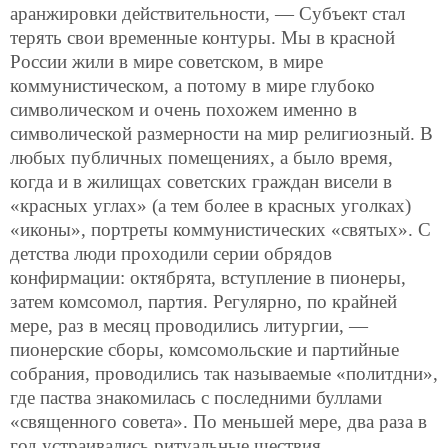
аранжировки действительности, — Субъект стал
терять свои временные контуры. Мы в красной
России жили в мире советском, в мире
коммунистическом, а потому в мире глубоко
символическом и очень похожем именно в
символической размерности на мир религиозный. В
любых публичных помещениях, а было время,
когда и в жилищах советских граждан висели в
«красных углах» (а тем более в красных уголках)
«иконы», портреты коммунистических «святых». С
детства люди проходили серии обрядов
конфирмации: октябрята, вступление в пионеры,
затем комсомол, партия. Регулярно, по крайней
мере, раз в месяц проводились литургии, —
пионерские сборы, комсомольские и партийные
собрания, проводились так называемые «политдни»,
где паства знакомилась с последними буллами
«священного совета». По меньшей мере, два раза в
год устраивались ритуальные шествия.