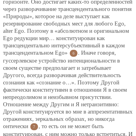
горизонте. Оно достигает каких-то определенностей
через разворачивание трансцендентального понятия
«Природы», которое на деле выступает как
резервирование свободных мест для любого Ego,
alter Ego. Поэтому в «абсолютном и оригинальном
Ego редукции мир… конституирован как
трансцендентально интерсубъективный в каждом
трансцендентальном Ego»
. Иначе говоря,
6
гуссерлевское устройство интенциональности в
своем существе предполагает и затребывает
Другого, всегда разворачивая действительность
сознания как «сознание о…». Поэтому Другой
фактически конститутивен в отношении Я в своем
непреодолимом и неизбывном присутствии.
Отношение между Другим и Я нетранзитивно:
Другой конституируется во мне в аппрезентативных
отражениях, зеркальных образах, но никогда
онтически
, то есть он не может быть
7
конституирован, с ним можно только встретиться. И