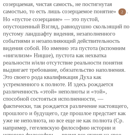
созерцаемая, чистая самость, не постигнутая
самостью, то есть лишь созерцаемое понятие»
.
2
Но «пустое созерцание» — это пустой,
опустошенный Взгляд, равнодушно скользящий по
пустому ландшафту видения, незаполненного
событиями и незаполняющий действительность
видения собой. Но именно эта пустота
(вспомним
«нигилизм» Ницше), пустота как нехватка
реальности и/или отсутствие реальности понятия
выдвигает требование, обязательство наполнения.
Это своего рода квалификация Духа как
устремленного к полноте. И здесь рождается
различенность «этой» неполноты и «той»,
способной состояться исполненности, —
фактически, так рождается различение настоящего,
прошлого и будущего, где прошлое предстает как
уже не неполнота, но все еще не как полнота (Ср.
например, гегелевскую философию истории и
историю философии — время все ставит на свое