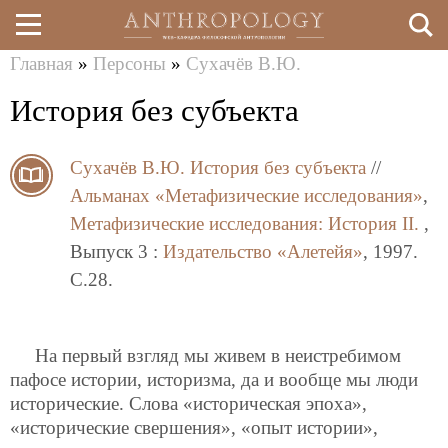
Главная
»
Персоны
»
Сухачёв В.Ю.
Перейти
Вы
История без субъекта
к
здесь
основному
Сухачёв В.Ю.
История без субъекта
//
содержанию
Альманах «Метафизические исследования»
,
Метафизические исследования: История II.
,
Выпуск 3 :
Издательство «Алетейя»
, 1997.
C.28.
На первый взгляд мы живем в неистребимом
пафосе истории, историзма, да и вообще мы люди
исторические. Слова «историческая эпоха»,
«исторические свершения», «опыт истории»,