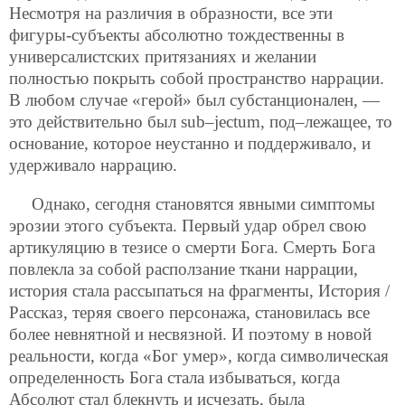
Несмотря на различия в образности, все эти
фигуры-субъекты абсолютно тождественны в
универсалистских притязаниях и желании
полностью
покрыть собой пространство наррации.
В любом случае «герой» был субстанционален, —
это действительно был sub–jectum, под–лежащее, то
основание, которое неустанно и поддерживало, и
удерживало наррацию.
Однако, сегодня становятся явными симптомы
эрозии этого субъекта. Первый удар обрел свою
артикуляцию в тезисе о смерти Бога. Смерть Бога
повлекла за собой расползание ткани наррации,
история стала рассыпаться на фрагменты, История /
Рассказ, теряя своего персонажа, становилась все
более невнятной и несвязной. И поэтому в новой
реальности, когда «Бог умер», когда символическая
определенность Бога стала избываться, когда
Абсолют стал блекнуть и исчезать, была