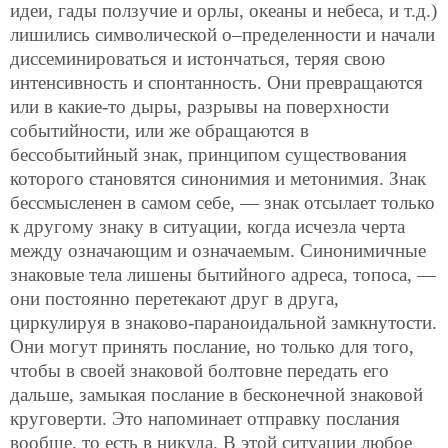
идеи, гады ползучие и орлы, океаны и небеса, и т.д.)
лишились символической о–пределенности и начали
диссеминироваться и истончаться, теряя свою
интенсивность и спонтанность. Они превращаются
или в какие-то дыры, разрывы на поверхности
событийности, или же обращаются в
бессобытийный знак, принципом существования
которого становятся синонимия и метонимия. Знак
бессмысленен в самом себе, — знак отсылает только
к другому знаку в ситуации, когда исчезла черта
между означающим и означаемым. Синонимичные
знаковые тела лишены бытийного адреса, топоса, —
они постоянно перетекают друг в друга,
циркулируя в знаково-параноидальной замкнутости.
Они могут принять послание, но только для того,
чтобы в своей знаковой болтовне передать его
дальше, замыкая послание в бесконечной знаковой
круговерти. Это напоминает отправку послания
вообще, то есть в никуда. В этой ситуации любое