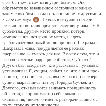
с со–бытием, с самим внутри–бытием. Оно
обретается во взвешенном состоянии и однако
таким способом всегда есть при 'мире', с другими и
к себе самому»
. То есть в ситуации потери
8
реальности история предоставляет вирутальным Я,
субъектам, другим место пропажи, потери,
исчезновения, потерянное место, и здесь
срабатывает любимый мною принцип Шахразады:
Шахразада жива, покуда льется ее рассказ;
прерывание — смерть для нее. Вместе с тем, это и
распад гилетики наррации события, Субъект /
Другой был всегда тем, кто рассказывал, указывал,
устанавливал Я, сущим, событиям, что с ним про-
изошло, что они есть, каковы имена их, но теперь
сущие, вырвавшись из под Порядка Субъекта /
Другого, отказываются занимать позиционность
объектов, не принимают о себе никакого
сказывания, никакого имени, разворачивающегося
по ту сторону их топичности.