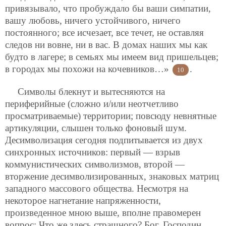
привязывало, что пробуждало бы ваши симпатии,
вашу любовь, ничего устойчивого, ничего
постоянного; все исчезает, все течет, не оставляя
следов ни вовне, ни в вас. В домах наших мы как
будто в лагере; в семьях мы имеем вид пришельцев;
в городах мы похожи на кочевников…»
.
10
Символы блекнут и вытесняются на
периферийные (сложно и/или неотчетливо
просматриваемые) территории; повсюду невнятные
артикуляции, слышен только фоновый шум.
Десимволизация сегодня подпитывается из двух
синхронных источников: первый — взрыв
коммунистических символизмов, второй —
вторжение десимволизированных, знаковых матриц
западного массового общества. Несмотря на
некоторое нагнетание напряженности,
произведенное мною выше, вполне правомерен
вопрос: Что же здесь страшного? Бог, Господин,