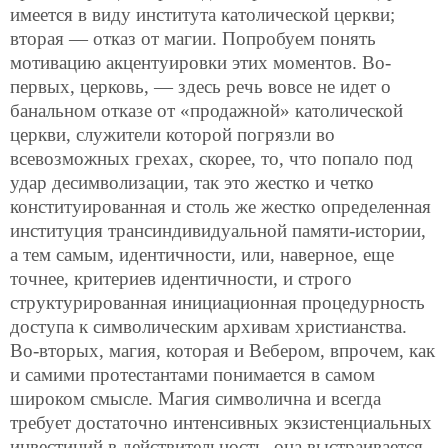
имеется в виду института католической церкви;
вторая — отказ от магии. Попробуем понять
мотивацию акцентуировки этих моментов. Во-
первых, церковь, — здесь речь вовсе не идет о
банальном отказе от «продажной» католической
церкви, служители которой погрязли во
всевозможных грехах, скорее, то, что попало под
удар десимволизации, так это жестко и четко
конституированная и столь же жестко определенная
институция трансиндивидуальной памяти-истории,
а тем самым, идентичности, или, наверное, еще
точнее, критериев идентичности, и строго
структурированная инициационная процедурность
доступа к символическим архивам христианства.
Во-вторых, магия, которая и Вебером, впрочем, как
и самими протестантами понимается в самом
широком смысле. Магия символична и всегда
требует достаточно интенсивных экзистенциальных
инвестиций в действительность, она выстраивается