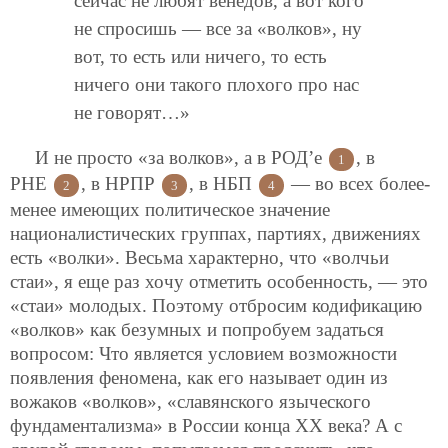
сейчас не любят венедов, а вот кого
не спросишь — все за «волков», ну
вот, то есть или ничего, то есть
ничего они такого плохого про нас
не говорят…»
И не просто «за волков», а в РОД’е
, в
1
РНЕ
, в НРПР
, в НБП
— во всех более-
2
3
4
менее имеющих политическое значение
националистических группах, партиях, движениях
есть «волки». Весьма характерно, что «волчьи
стаи», я еще раз хочу отметить особенность, — это
«стаи» молодых. Поэтому отбросим кодификацию
«волков» как безумных и попробуем задаться
вопросом: Что является условием возможности
появления феномена, как его называет один из
вожаков «волков», «славянского языческого
фундаментализма» в России конца ХХ века? А с