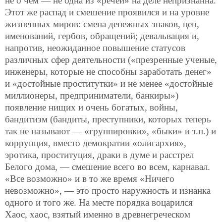
не о чем — не одна из «речей» на деле непризнанна.
Этот же распад и смешение проявился и на уровне
жизненных миров: смена денежных знаков, цен,
именований, гербов, обращений; девальвация и,
напротив, неожиданное повышение статусов
различных сфер деятельности («презренные ученые,
инженеры, которые не способны заработать денег»
и «достойные проститутки» и не менее «достойные
миллионеры, предприниматели, банкиры»)
появление нищих и очень богатых, войны,
бандитизм (бандиты, преступники, которых теперь
так не называют — «группировки», «быки» и т.п.) и
коррупция, вместо демократии «олигархия»,
эротика, проституция, драки в думе и расстрел
Белого дома, — смешение всего во всем, карнавал.
«Все возможно» и в то же время «Ничего
невозможно», — это просто наружность и изнанка
одного и того же. На месте порядка воцарился
Хаос, хаос, взятый именно в древнегреческом