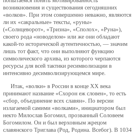
попытаемся понять мотивированность
возникновения и существования сегодняшних
«волков». При этом совершенно неважно, являются
ли их «сакральные» тексты, «руны»
(«Солнцеворот», «Тризна», «Сполох», «Руна»),
своего рода «новоделом» или же они обладают
какой-то исторической аутентичностью, — значим
лишь тот факт, что они выполняют функцию
символического архива, из которого черпаются
ресурсы для всей тактики ресимволизации в
интенсивно десимволизирующемся мире.
Итак, «волки» в России в конце ХХ века
принимают название «Схорон еж словен», то есть
«сбор, объединение всех славян». По версии
излагаемой самими «волками», инициатором был
некто Милослав Богомил, прозванный Соловеем
Богомилом. Он и был верховным жрецом
славянского Триглава (Род, Родина. Всебог). В 1034