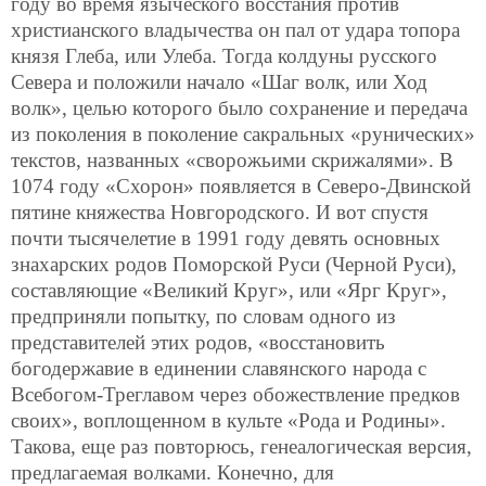
году во время языческого восстания против
христианского владычества он пал от удара топора
князя Глеба, или Улеба. Тогда колдуны русского
Севера и положили начало «Шаг волк, или Ход
волк», целью которого было сохранение и передача
из поколения в поколение сакральных «рунических»
текстов, названных «сворожьими скрижалями». В
1074 году «Схорон» появляется в Северо-Двинской
пятине княжества Новгородского. И вот спустя
почти тысячелетие в 1991 году девять основных
знахарских родов Поморской Руси (Черной Руси),
составляющие «Великий Круг», или «Ярг Круг»,
предприняли попытку, по словам одного из
представителей этих родов, «восстановить
богодержавие в единении славянского народа с
Всебогом-Треглавом через обожествление предков
своих», воплощенном в культе «Рода и Родины».
Такова, еще раз повторюсь, генеалогическая версия,
предлагаемая волками. Конечно, для