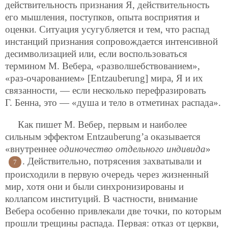
действительность признания Я, действительность
его мышления, поступков, опыта восприятия и
оценки. Ситуация усугубляется и тем, что распад
инстанций признания сопровождается интенсивной
десимволизацией или, если воспользоваться
термином М. Вебера, «разволшебствованием»,
«раз-очарованием» [Entzauberung] мира, Я и их
связанности, — если несколько перефразировать
Г. Бенна, это — «душа и тело в отметинах распада».
Как пишет М. Вебер, первым и наиболее
сильным эффектом Entzauberung’а оказывается
«внутреннее
одиночество отдельного индивида
»
. Действительно, потрясения захватывали и
7
происходили в первую очередь через жизненный
мир, хотя они и были синхронизированы и
коллапсом институций. В частности, внимание
Вебера особенно привлекали две точки, по которым
прошли трещины распада. Первая: отказ от церкви,