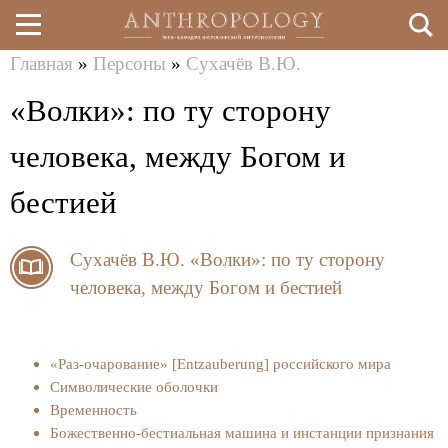
Главная
»
Персоны
»
Сухачёв В.Ю.
Перейти
Вы
«Волки»: по ту сторону
к
здесь
основному
человека, между Богом и
содержанию
бестией
Сухачёв В.Ю.
«Волки»: по ту сторону
человека, между Богом и бестией
«Раз-очарование» [Entzauberung] российского мира
Символические оболочки
Временность
Божественно-бестиальная машина и инстанции признания