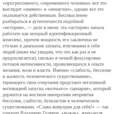
«прогрессивного, современного человека» все это
выглядит «наивно» и «ненаучно», однако все это
оказывается действенным. Бессмысленно
разбираться в аутентичности подобной
«истории», — дело в ином: эта «история» начала
работать как мощный идентификационный
комплекс, причем мощность его заключена не
столько в диапазоне захвата, втягивании в себя
людей (ниже мы увидим, что это как раз и не
предполагается), сколько в четкой фокусировке
потоков интенсивности, проявляющихся в опыте
желания, воли и власти. Именно «слабость, бессилие
и жалкость человеческого существования»,
теряющего свои очертания предстают негативной
мотивацией запуска «волчьего» сценария», который
держится на жестком императиве неприятия
бессилия, слабости, безвластия в человеческом
существовании. «Слава живущим для себя!» — так
говорит Владимир Голяков, «вожак», жрец-волк