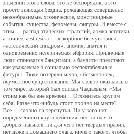
значении этого слова, это не беспорядок, а это
просто зияющая бездна, рождающая совершенно
невообразимые, хтонические, монстроидные
события, существа, феномены, фигуры. И вместе с
этим — распад этических стратегий, ломка эстетики,
а точнее, aesthesis'а — «скорбное бесчувствие»,
«астенический синдром», анемия, апатия и
одновременно истерическая эйфория. Приличные
люди становятся бандитами, а бандиты предстают
как уважаемые и социально респектабельные
фигуры. Люди потеряли места, «безместное»,
неуместное существование. Мы словно оказались в
том мире, который был описан Чаадаевым: «Мы
стоим как бы вне времени… Оглянитесь кругом
себя. Разве что-нибудь стоит прочно на месте?
Все — словно на перепутьи. Ни у кого нет
определенного круга действия, нет ни на что
добрых навыков, ни для чего нет твердых правил,
нет даже и домашнего очага, ничего такого, чтобы