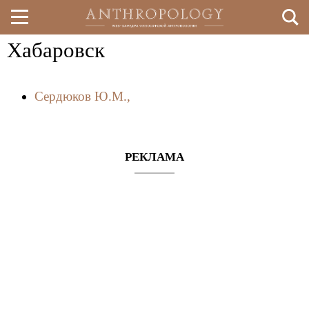
Хабаровск
Перейти
к
Сердюков Ю.М.,
основному
содержанию
РЕКЛАМА