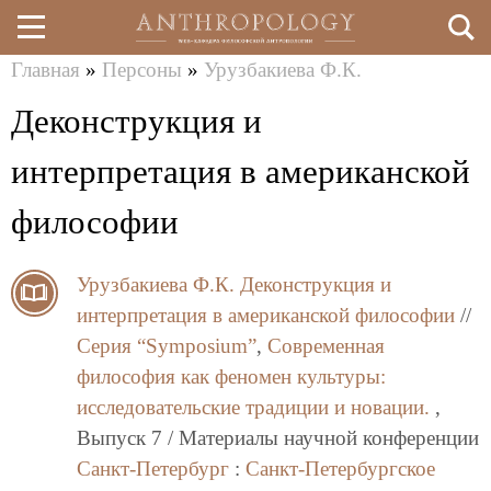
Главная
»
Персоны
»
Урузбакиева Ф.К.
Перейти
Вы
Деконструкция и
к
здесь
основному
интерпретация в американской
содержанию
философии
Урузбакиева Ф.К.
Деконструкция и
интерпретация в американской философии
//
Серия “Symposium”
,
Современная
философия как феномен культуры:
исследовательские традиции и новации.
,
Выпуск 7 / Материалы научной конференции
Санкт-Петербург
:
Санкт-Петербургское