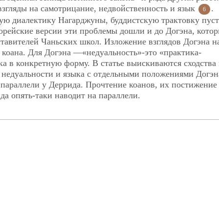
взгляды на самотрицание, недвойственность и язык
.
6
ную диалектику Нагарджуны, буддистскую трактовку пус
 корейские версии эти проблемы дошли и до Догэна, кото
ставителей Чаньских школ. Изложение взглядов Догэна н
я коана. Для Догэна —«недуальность»-это «практика-
ка в конкретную форму. В статье выискиваются сходства 
 недуальности и языка с отдельными положениями Догэн
параллели у Деррида. Прочтение коанов, их постижение
ида опять-таки наводит на параллели.