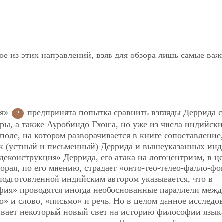
ое из этих направлений, взяв для обзора лишь самые ва
ия»
предпринята попытка сравнить взгляды Деррида 
2
ры, а также Ауробиндо Гхоша, но уже из числа индийск
оле, на котором разворачивается в книге сопоставление
зык (устный и письменный) Деррида и вышеуказанных ин
деконструкция» Деррида, его атака на логоцентризм, в ц
рая, по его мнению, страдает «онто-тео-телео-фалло-фо
 подготовленной индийским автором указывается, что в
фия» проводятся иногда необоснованные параллели межд
о» и слово, «письмо» и речь. Но в целом данное исследо
ивает некоторый новый свет на историю философии язык