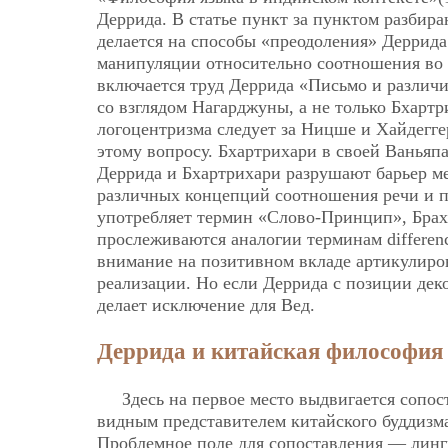
Деррида. В статье пункт за пунктом разбир
делается на способы «преодоления» Деррид
манипуляции относительно соотношения во в
включается труд Деррида «Письмо и различие
со взглядом Нагарджуны, а не только Бхартр
логоцентризма следует за Ницше и Хайдегг
этому вопросу. Бхартрихари в своей Ваньяпа
Деррида и Бхартрихари разрушают барьер м
различных концепций соотношения речи и п
употребляет термин «Слово-Принцип», Брахма
прослеживаются аналогии терминам differen
внимание на позитивном вкладе артикулиров
реализации. Но если Деррида с позиции дек
делает исключение для Вед.
Деррида и китайская философия
Здесь на первое место выдвигается сопос
видным представителем китайского буддизма
Проблемное поле для сопоставления — линг