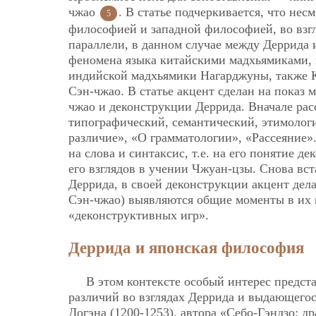
чжао
. В статье подчеркивается, что нес
5
философией и западной философией, во взг
параллели, в данном случае между Деррида и
феномена языка китайскими мадхьямиками,
индийской мадхьямики
Нагарджуны, также 
Сэн-чжао. В статье акцент сделан на показ 
чжао и деконструкции Деррида. Вначале ра
типографический, семантический, этимологи
различие», «О грамматологии», «Рассеяние».
на слова и синтаксис, т.е. на его понятие 
его взглядов в учении Чжуан-цзы. Снова вст
Деррида, в своей деконструкции акцент дела
Сэн-чжао) выявляются общие моменты в их к
«деконструктивных игр».
Деррида и японская философия
В этом контексте особый интерес предст
различий во взглядах Деррида и выдающегос
Догэна (1200-1253), автора «Себо-Гэндзо: др