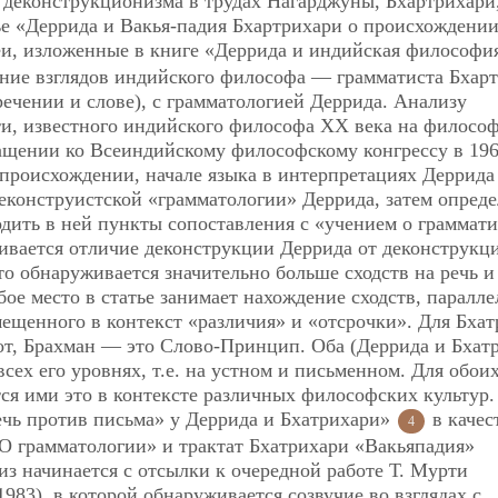
 деконструкционизма в трудах Нагарджуны, Бхартрихари
е «Деррида и Вакья-падия Бхартрихари о происхождени
и, изложенные в книге «Деррида и индийская философи
ение взглядов индийского философа — грамматиста Бхар
 речении и слове), с грамматологией Деррида. Анализу
рти, известного индийского философа ХХ века на филосо
ащении ко Всеиндийскому философскому конгрессу в 1963
 происхождении, начале языка в интерпретациях Деррида
деконструистской «грамматологии» Деррида, затем опред
одить в ней пункты сопоставления с «учением о граммат
ивается отличие деконструкции Деррида от деконструкц
то обнаруживается значительно больше сходств на речь и
ое место в статье занимает нахождение сходств, паралле
мещенного в контекст «различия» и «отсрочки». Для Бха
т, Брахман — это Слово-Принцип. Оба (Деррида и Бхат
ех его уровнях, т.е. на устном и письменном. Для обои
тся ими это в контексте различных философских культур.
Речь против письма» у Деррида и Бхатрихари»
в качес
4
«О грамматологии» и трактат Бхатрихари «Вакьяпадия»
лиз начинается с отсылки к очередной работе Т. Мурти
83), в которой обнаруживается созвучие во взглядах с