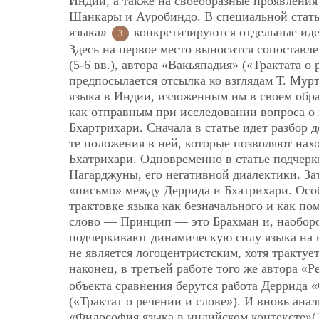
Индии, а также на своеобразные проявления
Шанкары и Ауробиндо. В специальной стать
языка»
конкретизируются отдельные иде
3
Здесь на первое место выносится сопоставл
(5-6 вв.), автора «Вакьяпадия» («Трактата о
предпосылается отсылка ко взглядам Т. Му
языка в Индии, изложенным им в своем обр
как отправным
при исследовании вопроса о
Бхартрихари. Сначала в статье идет разбор 
те положения в ней, которые позволяют нах
Бхатрихари. Одновременно в статье подчерк
Нагарджуны, его негативной диалектики. За
«письмо» между Деррида и Бхатрихари. Особ
трактовке языка как безначального и как по
слово — Принцип — это Брахман и, наоборо
подчеркивают динамическую силу языка на вс
не является логоцентристским, хотя трактуе
наконец, в третьей работе того же автора «
объекта сравнения берутся работа Деррида 
(«Трактат о речении и слове»). И вновь ана
«Философия языка в индийском контексте»(19