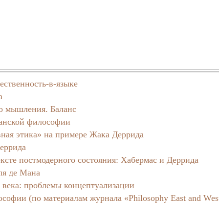
ественность-в-языке
а
о мышления. Баланс
канской философии
ная этика» на примере Жака Деррида
Деррида
ксте постмодерного состояния: Хабермас и Деррида
ля де Мана
 века: проблемы концептуализации
офии (по материалам журнала «Philosophy East and West