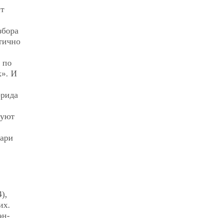
нт
збора
стично
 по
к». И
ррида
руют
хари
),
их.
эн-