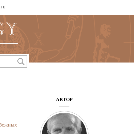
КТЕ
АВТОР
убежных