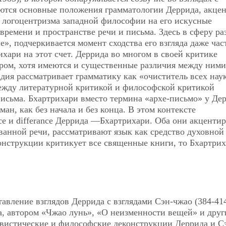
аются основные положения грамматологии Деррида, акце
а логоцентризма западной философии на его искусные
ремени и пространстве речи и письма. Здесь в сферу ра
», подчеркивается момент сходства его взгляда даже ча
ихари на этот счет. Деррида во многом в своей критике
ером, хотя имеются и существенные различия между ними
дия рассматривает грамматику как «очиститель всех нау
ежду литературной критикой и философской критикой
исьма. Бхартрихари вместо термина «архе-письмо» у Де
н, как без начала и без конца. В этом контексте
ce и differance Деррида —Бхартрихари. Оба они акценти
анной речи, рассматривают язык как средство духовной
онструкции критикует все священные книги, то Бхартри
тавление взглядов Деррида с взглядами Сэн-чжао (384-414
, автором «Чжао лунь», «О неизменности вещей» и друг
вистические и философские деконструкции Деррида и С