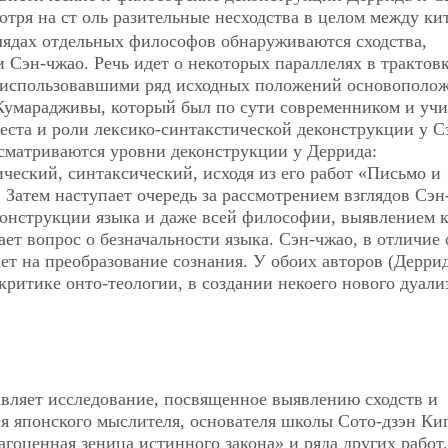
мотря на ст оль разительные несходства в целом между ки
лядах отдельных философов обнаруживаются сходства,
 Сэн-чжао. Речь идет о некоторых параллелях в трактов
 использовавшими ряд исходных положений основополо
Кумарадживы, который был по сути современником и уч
места и роли лексико-синтакстической деконструкции у С
ссматриваются уровни деконструкции у Деррида:
ческий, синтаксический, исходя из его работ «Письмо и
 Затем наступает очередь за рассмотрением взглядов Сэн
деконструкции языка и даже всей философии, выявлением 
ает вопрос о безначальности языка. Сэн-чжао, в отличие 
ет на преобразование сознания. У обоих авторов (Дерри
ритике онто-теологии, в создании некоего нового дуали
авляет исследование, посвященное выявлению сходств и
я японского мыслителя, основателя школы Сото-дзэн Ки
агоценная зеница истинного закона» и ряда других работ.