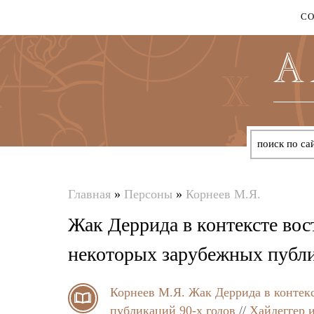
С
Главная
»
Персоны
»
Корнеев М.Я.
Вы
Жак Деррида в контексте во
здесь
некоторых зарубежных публи
Корнеев М.Я.
Жак Деррида в контек
публикаций 90-х годов
//
Хайдеггер 