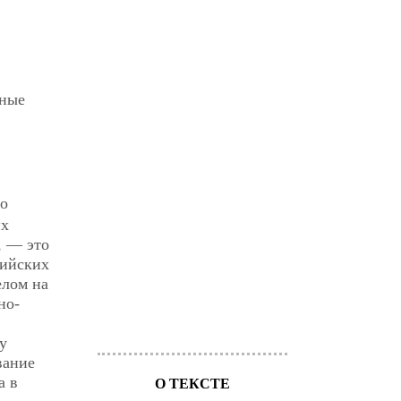
жные
со
их
, — это
дийских
елом на
но-
у
вание
а в
О ТЕКСТЕ