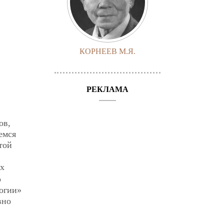
КОРНЕЕВ М.Я.
РЕКЛАМА
ов,
емся
той
ых
о
логии»
вно