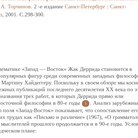
.А. Торчинов
. 2 -е издание
Санкт-Петербург
:
Санкт-
о
, 2001. C.298-300.
лематике «Запад — Восток» Жак Деррида становится в
 популярных фигур среди современных западных философ
, Мартину Хайдеггеру. Поскольку в своем обзоре мы косн
ежных публикаций последнего десятилетия ХХ века по э
названия трех работ, в которых Деррида прямо или
восточной философии в 80-е годы
. Анализ зарубежн
1
 поля «Запад-Восток» показывает, что сопоставление ег
их трудах как «Письмо и различие» (1967), «О граммато
 мыслителей прошлого продолжается и в 90-е годы. Усло
дческом плане: