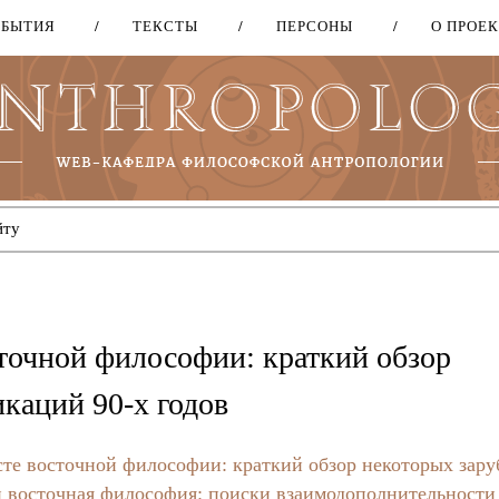
ОБЫТИЯ
ТЕКСТЫ
ПЕРСОНЫ
О ПРОЕ
Перейти
к
основному
содержанию
сточной философии: краткий обзор
каций 90-х годов
сте восточной философии: краткий обзор некоторых зар
и восточная философия: поиски взаимодополнительности