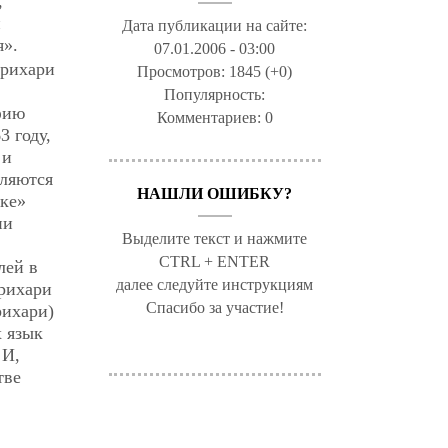
,
и
Дата публикации на сайте:
я».
07.01.2006 - 03:00
трихари
Просмотров:
1845 (+0)
Популярность:
фию
Комментариев:
0
 году,
 и
еляются
НАШЛИ ОШИБКУ?
ике»
ии
Выделите текст и нажмите
CTRL + ENTER
лей в
далее следуйте инструкциям
трихари
Спасибо за участие!
рихари)
х язык
 И,
тве