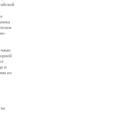
тайской
ке
жника
ителем
эн-
-чжао
корней
от
да и
зма из
гэн