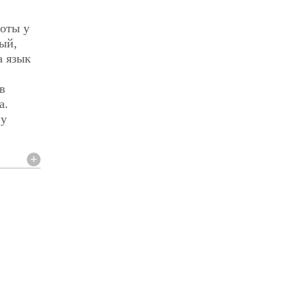
тоты у
рый,
а язык
в
а.
 у