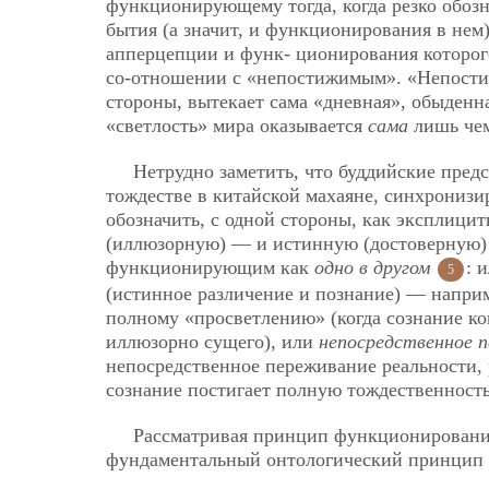
функционирующему тогда, когда резко обоз
бытия (а значит, и функционирования в нем
апперцепции и функ-
ционирования которог
со-отношении с «непостижимым». «Непостиж
стороны, вытекает сама «дневная», обыденн
«светлость» мира оказывается
сама
лишь чем
Нетрудно заметить, что буддийские предс
тождестве в китайской махаяне, синхрониз
обозначить, с одной стороны, как эксплици
(иллюзорную) — и истинную (достоверную) 
функционирующим как
одно в другом
: 
5
(истинное различение и познание) — наприм
полному «просветлению» (когда сознание к
иллюзорно сущего), или
непосредственное
п
непосредственное переживание реальности, 
сознание постигает полную тождественность
Рассматривая принцип функционирования
фундаментальный онтологический принцип 