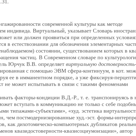
.31.
ангажированности современной культуры как методе
/ем индивида. Виртуальный, указывает Словарь иностра
может или должен проявиться при определенных условия
тся в естествознании для обозначения элементарных час
енаблюдаемом) состоянии, существованием которых в кв
ащения частиц. В Современном словаре по культурологи
тель Юрчук В.В. определяет
виртуальную достоверность
цированная с помощью ЭВМ сфера-континуум, в кот. мо
руя ее в имманентном порядке, а уже фиксируя-перцепт
кт не может испытывать в связи с такими феноменами
вать факторы-кондиции В.Д.-Р., т. е. транспонируясь в
может вступать в коммуникацию не только с себе подоб
ыми типажами-субъектами», «худ. эстетика виртуальност
н, чем постмодернизированные худ.-эст. формы-интерпр
ов, как дихотомическо-компьютерных дубликатов реальн
енов квазидостоверности-квазисоциумоизации», автор