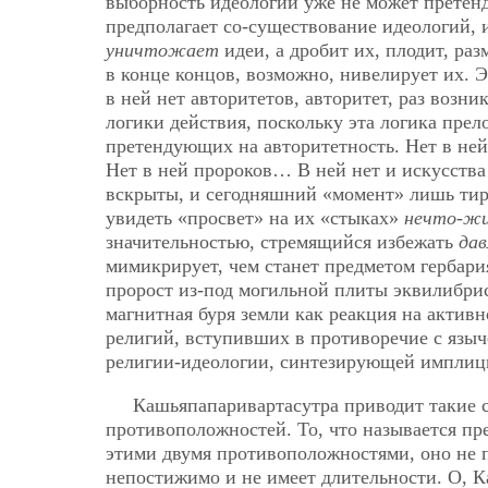
выборность идеологии уже не может претен
предполагает со-существование идеологий, 
уничтожает
идеи, а дробит их, плодит, ра
в конце концов, возможно, нивелирует их. 
в ней нет авторитетов, авторитет, раз возн
логики действия, поскольку эта логика пре
претендующих на авторитетность. Нет в ней
Нет в ней пророков… В ней нет и искусства
вскрыты, и сегодняшний «момент» лишь тира
увидеть «просвет» на их «стыках»
нечто-жи
значительностью, стремящийся избежать
дав
мимикрирует, чем станет предметом гербари
пророст из-под могильной плиты эквилибрис
магнитная буря земли как реакция на активн
религий, вступивших в противоречие с язы
религии-идеологии, синтезирующей имплици
Кашьяпапаривартасутра приводит такие сл
противоположностей. То, что называется пр
этими двумя противоположностями, оно не 
непостижимо и не имеет длительности. О, 