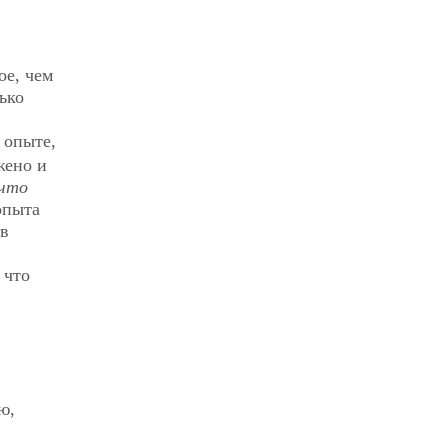
ое, чем
ько
 опыте,
жено и
что
опыта
 в
 что
ю,