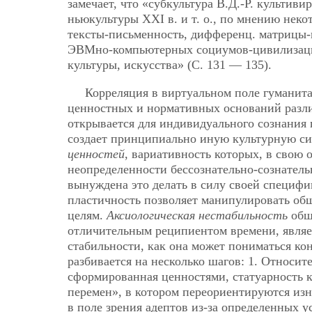
замечает, что «субкультура В.Д.-Р. культи
ньюкультуры XXI в. и т. о., по мнению некот
тексты-письменность, дифференц. матрицы-в
ЭВМно-компьютерных социумов-цивилизаци
культуры, искусства» (С. 131 — 135).
Корреляция в виртуальном поле гуманита
ценностных и нормативных оснований разли
открывается для индивидуального сознания
создает принципиально иную культурную си
ценностей
, вариативность которых, в свою 
неопределенности бессознательно-сознатель
вынуждена это делать в силу своей специфи
пластичность позволяет манипулировать об
целям.
Аксиологическая нестабильность
обще
отличительным реципиентом времени, являе
стабильности, как она может пониматься к
разбивается на несколько шагов: 1. Относи
сформированная ценностями, статуарность к
перемен», в котором переориентируются изн
в поле зрения адептов из-за определенных у