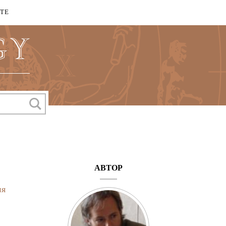
КТЕ
АВТОР
ия