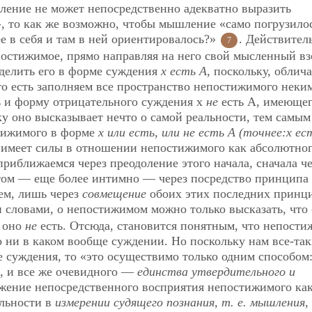
ение не может непосредственно адекватно выразить
, то как же возможно, чтобы мышление «само погрузило
е в себя и там в ней ориентировалось?»
. Действител
7
остижимое, прямо направляя на него свой мысленный вз
еделить его в форме суждения
х есть А
, поскольку, облича
о есть заполняем все пространство непостижимого неки
 и форму отрицательного суждения х
не
есть А, имеюще
ку оно высказывает нечто о самой реальности, тем самым
тижимого в форме
х или есть, или не есть А (точнее:х ес
 имеет силы в отношении непостижимого как абсолютног
риближаемся через преодоление этого начала, сначала ч
отом — еще более интимно — через посредство принципа
ем, лишь через
совмещение
обоих этих последних прин
и словами, о непостижимом можно только высказать, что
о оно
не
есть. Отсюда, становится понятным, что непости
 ни в каком вообще суждении. Но поскольку нам все-та
е суждения, то «это осуществимо только одним способом:
, и все же очевидного —
единства утвердительного и
ажение непосредственного восприятия непостижимого ка
льности в
измерении судящего познания, т. е. мышления
,