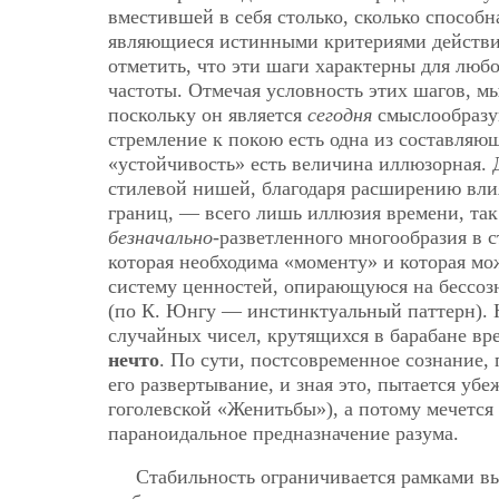
вместившей в себя столько, сколько способн
являющиеся истинными критериями действия
отметить, что эти шаги характерны для любо
частоты. Отмечая условность этих шагов, 
поскольку он является
сегодня
смыслообразую
стремление к покою есть одна из составляю
«устойчивость» есть величина иллюзорная.
стилевой нишей, благодаря расширению вл
границ, — всего лишь иллюзия времени, так
безначально
-разветленного многообразия в 
которая необходима «моменту» и которая мо
систему ценностей, опирающуюся на бессоз
(по К. Юнгу — инстинктуальный паттерн). Н
случайных чисел, крутящихся в барабане вр
нечто
. По сути, постсовременное сознание,
его развертывание, и зная это, пытается уб
гоголевской «Женитьбы»), а потому мечется
параноидальное предназначение разума.
Стабильность ограничивается рамками выб