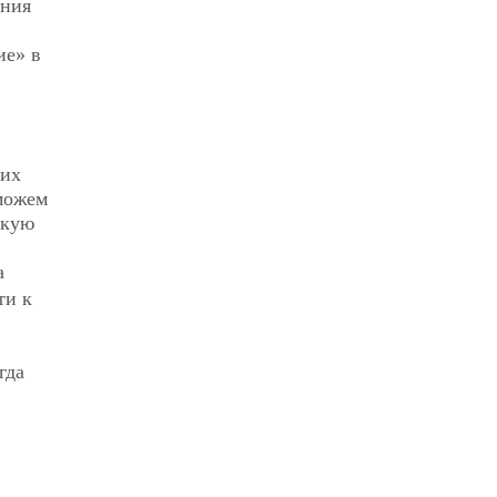
ения
ие» в
 их
 можем
скую
а
ти к
гда