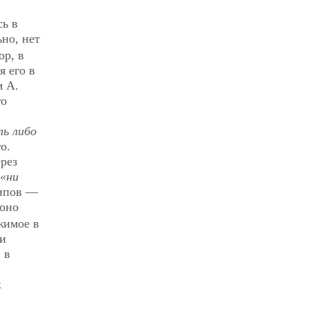
сь в
ьно, нет
ор, в
я его в
м А.
го
ть либо
о.
ерез
«ни
ципов —
 оно
жимое в
ки
 в
к