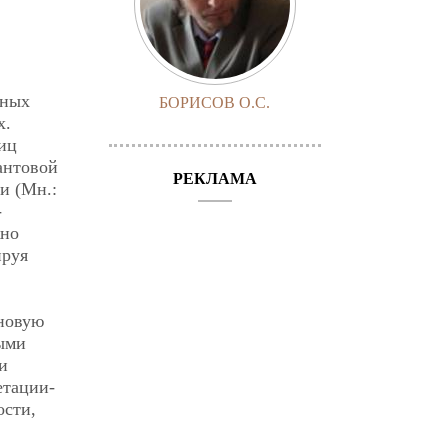
нных
БОРИСОВ О.С.
х.
тиц
антовой
РЕКЛАМА
и (Мн.:
-
жно
ируя
 новую
ными
и
етации-
ости,