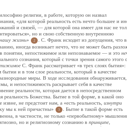
илософию религии, в работе, которую он назвал
ания, «для которой реальность есть нечто большее и ин
жаний и связей, — для которой она имеет для нас не тол
ентироваться», но и свою собственную внутреннюю
 нашу жизнь
»
. С. Франк исходит из допущения, что в
2
нанию, иногда возникает нечто, что не может быть разло
) в понятии, непостижимое или непознаваемое — и это
не
ального сознания, который с точки зрения самого этого 
стижимое
С. Франк рассматривает «в трех слоях бытия»:
бытии и в том слое реальности, который в качестве
разнородные миры. В ходе исследования обнаруживается,
мы, и непостижимость раскрывает себя в качестве
ение реальности, которая дается в непосредственном
 реальность Божества. Бытие в той форме, в какой оно
 извне, не предстоит нам, а «есть реальность,
изнутри
ьку мы к ней причастны»
. Бытие в такой форме есть
3
твенна, в частности, не только «первобытному» мышлени
игиозно, но и религиозному сознанию в
принципе
,