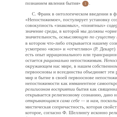
познанием явления бытия»
.
1
С. Франк в онтологическом введении в ф
«Непостижимое», постулирует установку созн
совокупность «знакомых», «понятных» содер
значение среды, в которой мы должны «ори
значительность,
осмысляющую по существу
в котором что-либо открывается нашему соз
усмотрено «ясно» и «отчетливо» (Р. Декарт
есть опыт иррационального или трансрацион
остается
рационально
непостижимым.
Непо
окружающем нас мире, в нашем собственном 
первоосновы и всеединства объединяет эти 
мир и бытие в своей первооснове непостижи
непостижимости как имманентное самооткров
религиозном
восприятии
бытия как священная
открывается религиозному сознанию, дано не
открывающаяся сама себе —
и
нам
, поскол
мистическая сопричастность, которая свойс
которое, согласно Ф. Шеллингу исконно рел