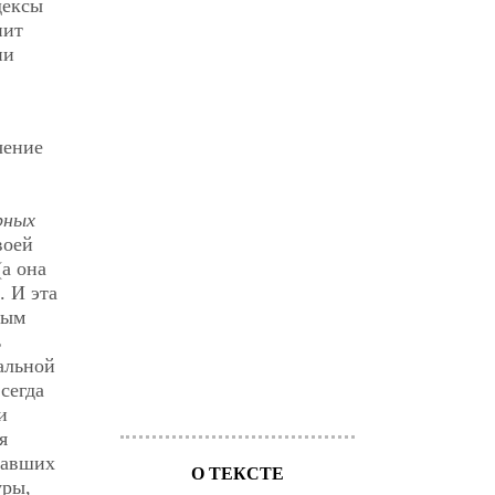
дексы
нит
ии
чение
рных
воей
а она
. И эта
ным
ь
альной
сегда
и
я
павших
О ТЕКСТЕ
уры,