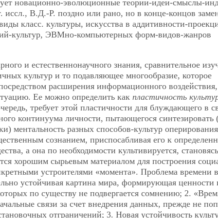
вирует новационно-эволюционные теории-идеи-смыслы-ин
. иссл., В.Д.-Р. поздно или рано, но в конце-концов заме
иды класс. культуры, искусства в аддитивности-проекц
й-культур, ЭВМно-компьютерных форм-видов-жанров
рного и естественнонаучного знания, сравнительное изу
чных культур и то подавляющее многообразие, которое
 посредством расширения информационного воздействия,
туацию. Ее можно определить как
пластичность культу
очередь, требует этой пластичности для блуждающего в с
ного континуума личности, пытающегося синтезировать (
ки) ментальность разных способов-культур оперирования
щественным сознанием, приспосабливая его к определен
ства, а она по необходимости культивируется, становяс
тся хорошим сырьевым материалом для построения соци
онкретными устроителями «момента». Проблема времени в
тельно устойчивая картина мира, формирующая ценности 
оторых по существу не подвергается сомнению; 2. «Врем
ачальные связи за счет внедрения данных, прежде не по
становочных отграничений; 3. Новая устойчивость культ