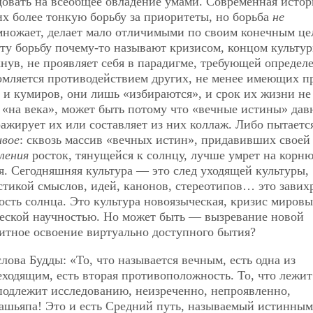
довать на всеобщее овладение умами. Современная истор
их более тонкую борьбу за приоритеты, но борьба
не
змножает, делает мало отличимыми по своим конечным це
Эту борьбу почему-то называют кризисом, концом культур
икнув, не проявляет себя в парадигме, требующей определ
ломляется противодействием других, не менее имеющих п
 и кумиров, они лишь «избираются», и срок их жизни не 
 «на века», может быть потому что «вечные истины» дав
жирует их или составляет из них коллаж. Либо пытаетс
вое
: сквозь массив «вечных истин», придавивших своей
ления
росток, тянущейся к солнцу, лучше умрет на корн
я. Сегодняшняя культура — это след уходящей культуры,
тикой смыслов, идей, канонов, стереотипов… это завих
ость солнца. Это культура новоязыческая, кризис миров
ческой научностью.
Но может быть — вызревание новой
тное освоение виртуально доступного бытия?
ова Будды: «То, что называется вечным, есть одна из
еходящим, есть вторая противоположность. То, что лежи
подлежит исследованию, неизреченно, непроявленно,
Кашьяпа! Это и есть Средний путь, называемый истинным