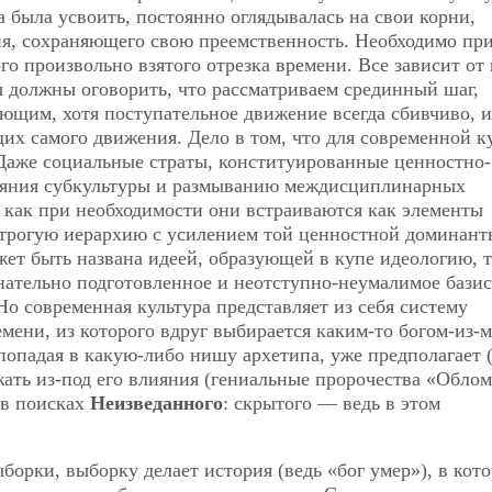
а была усвоить, постоянно оглядывалась на свои корни,
, сохраняющего свою преемственность. Необходимо при
го произвольно взятого отрезка времени. Все зависит от
мы должны оговорить, что рассматриваем срединный
шаг,
щим, хотя поступательное движение всегда сбивчиво, и
щих самого движения. Дело в том, что для современной к
 Даже социальные страты, конституированные ценностно-
ияния субкультуры и размыванию междисциплинарных
 как при необходимости они встраиваются как элементы
строгую иерархию с усилением той ценностной доминант
жет быть названа идеей, образующей в купе идеологию, т
нательно подготовленное и неотступно-неумалимое бази
о современная культура представляет из себя систему
емени, из которого вдруг выбирается каким-то богом-из
 попадая в какую-либо нишу архетипа, уже предполагает (
ежать из-под его влияния (гениальные пророчества «Обло
 в поисках
Неизведанного
: скрытого — ведь в этом
орки, выборку делает история (ведь «бог умер»), в кот