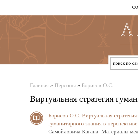
С
Главная
»
Персоны
»
Борисов О.С.
Вы
Виртуальная стратегия гуман
здесь
Борисов О.С.
Виртуальная стратегия
гуманитарного знания в перспективе
Самойловича Кагана. Материалы меж