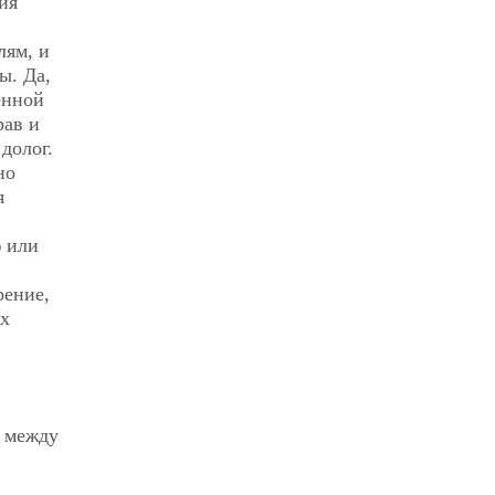
ия
лям, и
ы. Да,
енной
рав и
долог.
но
я
ю или
рение,
ых
т между