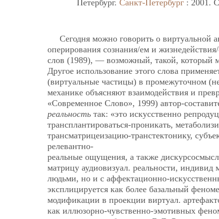
Петербург.
Санкт-Петербург
: 2001. C
Сегодня можно говорить о виртуальной 
оперирования сознания/ем и жизнедействия
слов (1989), — возможный, такой, который 
Другое использование этого слова применяе
(виртуальные частицы) в промежуточном (н
механике объясняют взаимодействия и превр
«Современное Слово», 1999) автор-состави
реальность
так: «это искусственно репроду
трансплантироваться-проникать, метаболизи
трансматрицеизацию-транстектонику, субъе
релевантно-
реальные ощущения, а также дискурсосмысли
матрицу аудиовизуал. реальности, индивид 
людьми, но и с аффектационно-искусственн
эксплицируется как более базальный феноме
модификации в проекции виртуал. артефакт
как иллюзорно-чувственно-эмотивных феном