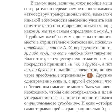
В самом деле, если «
никакое
вообще мышл
созерцательно переживаемое непостижимое»
«атмосферу» трансрационального, вдыхало е
никакой возможности мысленно уловить неп
силу того, что противоречиво пытаться опр
некое
А
, мы тем самым определяем х
как
А, т
Подобным же образом мы должны отклонить
место в отрицательном богословии, посколь
определяя
ее
как
не А. Утверждение непо-
с
А, либо не-А, то есть «либо-либо»)
также не
Более того, «к существу непостижимого мы п
посредство принципа
«и то, и другое»
, а п
то, ни другое»
(а наиболее адекватно, впроч
через
преодоление
отрицания)»
. Другим
8
одновременно
есть
и, с другой стороны, чт
собственном смысле не может быть уловлено
необходимо, чтобы оно отображалось в план
утверждении несказанного и непостижимого
отрицательного суждения
». И если «отобр
самооткрывающейся трансрациональной реа