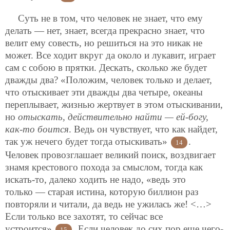
Суть не в том, что человек не знает, что ему
делать — нет, знает, всегда прекрасно знает, что
велит ему совесть,
но решиться на это никак не
может. Все ходит вкруг да около и лукавит, играет
сам с собою в прятки. Дескать, сколько же будет
дважды два? «Положим, человек только и делает,
что отыскивает эти дважды два четыре, океаны
переплывает, жизнью жертвует в этом отыскивании,
но
отыскать, действительно найти — ей-богу,
как-то боится
. Ведь он чувствует, что как найдет,
так уж нечего будет тогда отыскивать»
.
14
Человек провозглашает великий поиск, воздвигает
знамя крестового похода за смыслом, тогда как
искать-то, далеко ходить не надо, «ведь это
только — старая истина, которую биллион раз
повторяли и читали, да ведь не ужилась же! <…>
Если только все захотят, то сейчас все
устроится»
. Если человек до сих пор еще чего-
15