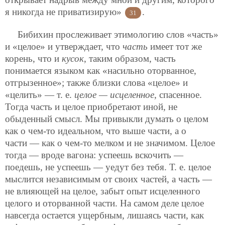
я никогда не приватизирую»
.
31
Бибихин прослеживает этимологию слов «часть»
и «целое» и утверждает, что
часть
имеет тот же
корень, что и
кусок
, таким образом, часть
понимается языком как «насильно оторванное,
отгрызенное»; также близки слова «целое» и
«целить» — т. е.
целое — исцеленное
, спасенное.
Тогда часть и целое приобретают иной, не
обыденный смысл. Мы привыкли думать о целом
как о чем-то идеальном, что выше части, а о
части — как о чем-то мелком и не значимом. Целое
тогда — вроде вагона: успеешь вскочить —
поедешь, не успеешь — уедут без тебя. Т. е. целое
мыслится независимым от своих частей, а часть —
не влияющей на
целое, забыт опыт исцеленного
целого и оторванной части. На самом деле целое
навсегда остается ущербным, лишаясь части, как