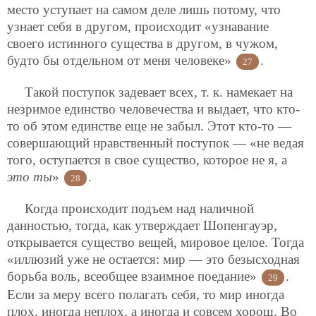
место уступает на самом деле лишь потому, что
узнает себя в другом, происходит «узнавание
своего истинного существа в другом, в чужом,
будто бы отдельном от меня человеке»
.
27
Такой поступок задевает всех, т. к. намекает на
незримое единство человечества и выдает, что кто-
то об этом единстве еще не забыл. Этот кто-то —
совершающий нравственный поступок — «не ведая
того, оступается в свое существо, которое не я, а
это ты
»
.
28
Когда происходит подъем над наличной
данностью, тогда, как утверждает Шопенгауэр,
открывается существо
вещей, мировое целое. Тогда
«иллюзий уже не остается: мир — это безысходная
борьба воль, всеобщее взаимное поедание»
.
29
Если за меру всего полагать себя, то мир иногда
плох, иногда неплох, а иногда и совсем хорош. Во