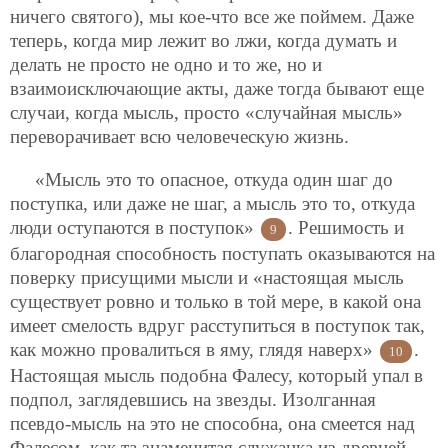
ничего святого), мы кое-что все же поймем. Даже
теперь, когда мир лежит во лжи, когда думать и
делать не просто не одно и то же, но и
взаимоисключающие акты, даже тогда бывают еще
случаи, когда мысль, просто «случайная мысль»
переворачивает всю человеческую жизнь.
«Мысль это то опасное, откуда один шаг до
поступка, или даже не шаг, а мысль это то, откуда
люди оступаются в поступок»
. Решимость и
9
благородная способность поступать оказываются на
поверку присущими мысли и «настоящая мысль
существует ровно и только в той мере, в какой она
имеет смелость вдруг расступиться в поступок так,
как можно провалиться в яму, глядя наверх»
.
10
Настоящая мысль подобна Фалесу, который упал в
подпол, заглядевшись на звезды. Изолганная
псевдо-мысль на это не способна, она смеется над
Фалесом, как та знаменитая служанка из древней