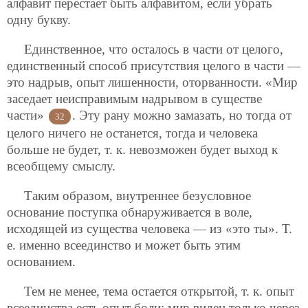
алфавит перестает быть алфавитом, если убрать
одну букву.
Единственное, что осталось в части от целого,
единственный способ присутствия целого в части —
это надрыв, опыт лишенности, оторванности. «Мир
заседает неисправимым надрывом в существе
части»
. Эту рану можно замазать, но тогда от
32
целого ничего не останется, тогда и человека
больше не будет, т. к. невозможен будет выход к
всеобщему смыслу.
Таким образом, внутреннее безусловное
основание поступка обнаруживается в воле,
исходящей из существа человека — из «это ты». Т.
е. именно всеединство и может быть этим
основанием.
Тем не менее, тема остается открытой, т. к. опыт
всеединства есть опыт боли: мир виден только через