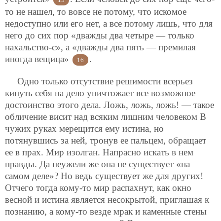
то не нашел, то вовсе не потому, что искомое
недоступно или его нет, а все потому лишь, что для
него до сих пор «дважды два четыре — только
нахальство-с», а «дважды два пять — премилая
иногда вещица»
.
16
Одно только отсутствие решимости всерьез
кинуть себя на дело уничтожает все возможное
достоинство этого дела. Ложь, ложь, ложь! — такое
обличение висит над всяким лишним человеком В
чужих руках мерещится ему истина, но
потянувшись за ней, тронув ее пальцем, обращает
ее в прах. Мир изолган. Напрасно искать в нем
правды. Да неужели же она не существует «на
самом деле»? Но ведь существует же для других!
Отчего тогда кому-то мир распахнут, как окно
весной и истина является несокрытой, приглашая к
познанию, а кому-то везде мрак и каменные стены