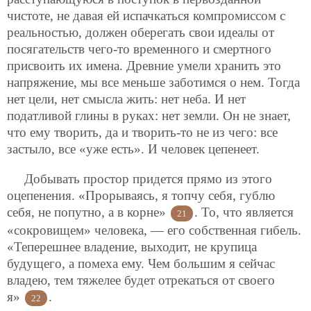
чистоте, не давая ей испачкаться компромиссом с
реальностью, должен оберегать свои идеалы от
посягательств чего-то временного и смертного
присвоить их имена. Древние умели хранить это
напряжение, мы все меньше заботимся о нем. Тогда
нет цели, нет смысла жить: нет неба. И нет
податливой глины в руках: нет земли. Он не знает,
что ему творить, да и творить-то не из чего: все
застыло, все «уже есть». И человек цепенеет.
Добывать простор придется прямо из этого
оцепенения. «Прорываясь, я топчу себя, гублю
себя, не попутно, а в корне»
. То, что является
21
«сокровищем» человека, — его собственная гибель.
«Теперешнее владение, выходит, не крупица
будущего, а помеха ему. Чем большим я сейчас
владею, тем тяжелее будет отрекаться от своего
я»
.
22