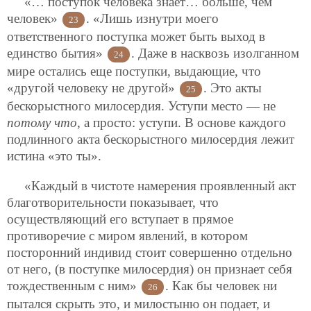
«… поступок человека знает… больше, чем
человек»
. «Лишь изнутри моего
23
ответственного поступка может быть выход в
единство бытия»
. Даже в насквозь изолганном
24
мире остались еще поступки, выдающие, что
«другой человеку не другой»
. Это акты
25
бескорыстного милосердия. Уступи место — не
потому что
, а просто: уступи. В основе каждого
подлинного акта бескорыстного милосердия лежит
истина «это ты».
«Каждый в чистоте намерения проявленный акт
благотворительности показывает, что
осуществляющий его вступает в прямое
противоречие с миром явлений, в котором
посторонний индивид стоит совершенно отдельно
от него, (в поступке милосердия) он признает себя
тождественным с ним»
. Как бы человек ни
26
пытался скрыть это, и милостыню он подает, и