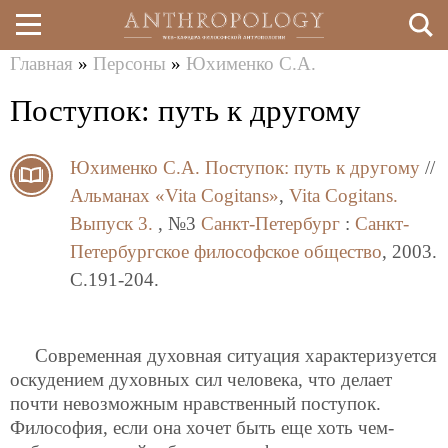
Главная
»
Персоны
»
Юхименко С.А.
Перейти
Вы
Поступок: путь к другому
к
здесь
основному
Юхименко С.А.
Поступок: путь к другому
//
содержанию
Альманах «Vita Cogitans»
,
Vita Cogitans.
Выпуск 3.
, №3
Санкт-Петербург
:
Санкт-
Петербургское философское общество
, 2003.
C.191-204.
Современная духовная ситуация характеризуется
оскудением духовных сил человека, что делает
почти невозможным нравственный поступок.
Философия, если она хочет быть еще хоть чем-