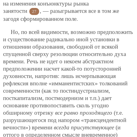
на изменения
конъюнктуры рынка
занятости
, — разыгрывается все в том же
27
загодя сформированном поле.
Но, по всей видимости, возможно предположить
и существование радикально иной установки в
отношении образования, свободной от всякой
спущенной сверху резолюции относительно духа
времени. Речь не идет о некоем абстрактном
предположении насчет какой-то потусторонней
духовности, напротив: лишь исчерпывающая
рефлексия вполне «имманентистских» толкований
современности (как то постиндустриализм,
посткапитализм, постмодернизм и т.п.) дает
основание противопоставить сколь угодно
обширному отрезку
все равно проходящего
(т.е.
разрушающегося под напором «трансцендентной
вечности») времени
всегда присутствующее
(и
оттого в определенном смысле вневременное)