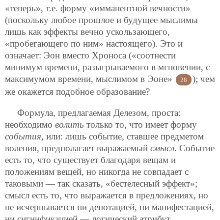
«теперь», т.е. форму «имманентной вечности»
(поскольку любое прошлое и будущее мыслимы
лишь как эффекты вечно ускользающего,
«пробегающего по ним» настоящего). Это и
означает: Эон вместо Хроноса («соотнести
минимум времени, разыгрываемого в мгновении, с
максимумом времени, мыслимом в Эоне»
); чем
28
же окажется подобное образование?
Формула, предлагаемая Делезом, проста:
необходимо
волить
только то, что имеет форму
события
, или: лишь событие, ставшее предметом
воления, предполагает выражаемый
смысл
. Событие
есть то, что существует благодаря вещам и
положениям вещей, но никогда не совпадает с
таковыми — так сказать, «бестелесный эффект»;
смысл есть то, что выражается в предложениях, но
не исчерпывается ни денотацией, ни манифестацией,
ни сигнификацией — логический атрибут,