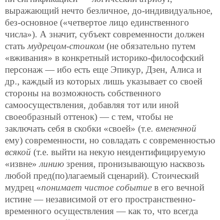
выражающий нечто безличное, до-индивидуальное,
без-основное («четвертое лицо единственного
числа»). А значит, субъект современности должен
стать
мудрецом-стоиком
(не обязательно путем
«вживания» в конкретный историко-философский
персонаж — ибо есть еще Эпикур, Дзен, Алиса и
др., каждый из которых лишь указывает со своей
стороны на возможность собственного
самоосуществления, добавляя тот или иной
своеобразный оттенок) — с тем, чтобы не
заключать себя в скобки «своей» (т.е.
вмененной
ему) современности, но совладать с современностью
всякой
(т.е. выйти на некую неидентифицируемую
«извне»
линию
зрения, пронизывающую насквозь
любой пред(по)лагаемый сценарий). Стоический
мудрец «
понимает чистое событие
в его вечной
истине — независимой от его пространственно-
временного осуществления — как то, что всегда