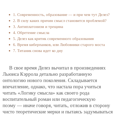
1. Современность, образование — и при чем тут Делез?
2. В силу каких причин смысл становится проблемой?
3. Антиплатонизм и трещина
4. Обретение смысла
5. Делез как критик современного образования
6. Время киберпанков, или Любовники старого моста
7. Титаник снова идет ко дну
В свое время Делез вычитал в произведениях
Льюиса Кэррола детально разработанную
онтологию нового поколения. Складывается
впечатление, однако, что настала пора учиться
читать «Логику смысла» как своего рода
воспитательный роман или педагогическую
поэму — иначе говоря, читать, отложив в сторону
чисто теоретические мерки и пытаясь задумываться