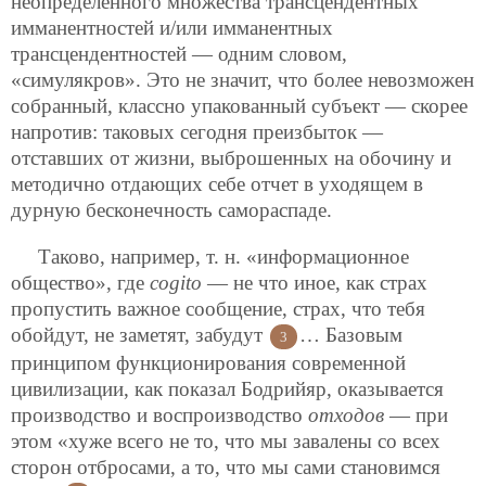
неопределенного
множества трансцендентных
имманентностей и/или имманентных
трансцендентностей — одним словом,
«симулякров». Это не значит, что более невозможен
собранный, классно упакованный субъект — скорее
напротив: таковых сегодня преизбыток —
отставших от жизни, выброшенных на обочину и
методично отдающих себе отчет в уходящем в
дурную бесконечность самораспаде.
Таково, например, т. н. «информационное
общество», где
cogito
— не что иное, как страх
пропустить важное сообщение, страх, что тебя
обойдут, не заметят, забудут
… Базовым
3
принципом функционирования современной
цивилизации, как показал Бодрийяр, оказывается
производство и воспроизводство
отходов
— при
этом «хуже всего не то, что мы завалены со всех
сторон отбросами, а то, что мы сами становимся