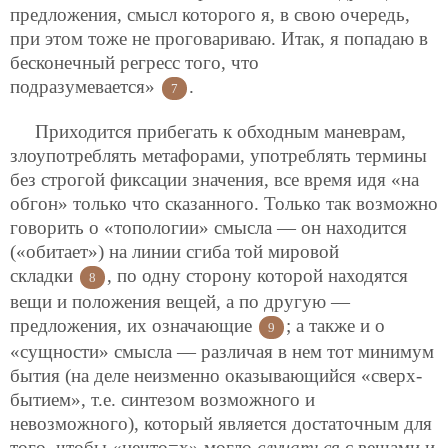
предложения, смысл которого я,
в свою очередь,
при этом тоже не проговариваю. Итак, я попадаю в
бесконечный регресс того, что
подразумевается»
.
7
Приходится прибегать к обходным маневрам,
злоупотреблять метафорами, употреблять термины
без строгой фиксации значения, все время идя «на
обгон» только что сказанного. Только так возможно
говорить о «топологии» смысла — он находится
(«обитает») на линии сгиба той мировой
складки
, по одну сторону которой находятся
8
вещи и положения вещей, а по другую —
предложения, их означающие
; а также и о
9
«сущности» смысла — различая в нем тот минимум
бытия (на деле неизменно оказывающийся «сверх-
бытием», т.е. синтезом возможного и
невозможного), который является достаточным для
того, чтобы «нечто=х» могло
случаться
с вещами и