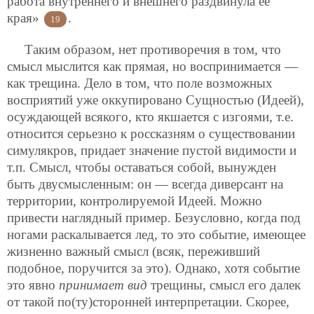
работа внутреннего и внешнего раздвинула ее
края»
.
19
Таким образом, нет противоречия в том, что
смысл мыслится как прямая, но воспринимается —
как трещина. Дело в том, что поле возможных
восприятий уже оккупировано Сущностью (Идеей),
осуждающей всякого, кто якшается с изгоями, т.е.
относится серьезно к россказням о существовании
симулякров, придает значение пустой видимости и
т.п. Смысл, чтобы оставаться собой, вынужден
быть двусмысленным: он — всегда диверсант на
территории, контролируемой Идеей. Можно
привести наглядный пример. Безусловно, когда под
ногами раскалывается лед, то это событие, имеющее
жизненно важный смысл (всяк, переживший
подобное, поручится за это). Однако, хотя событие
это явно
принимает вид
трещины, смысл его далек
от такой по(ту)сторонней интерпретации. Скорее,