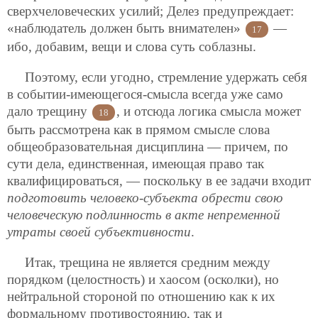
сверхчеловеческих усилий; Делез предупреждает:
«наблюдатель должен быть внимателен»
—
17
ибо, добавим, вещи и слова суть соблазны.
Поэтому, если угодно, стремление удержать себя
в событии-имеющегося-смысла всегда уже само
дало трещину
, и отсюда логика смысла может
18
быть рассмотрена как в прямом смысле слова
общеобразовательная дисциплина — причем, по
сути дела, единственная, имеющая право так
квалифицироваться, — поскольку в ее задачи входит
подготовить человеко-субъекта
обрести свою
человеческую подлинность в акте непременной
утраты своей субъективности
.
Итак, трещина не является средним между
порядком (целостность) и хаосом (осколки), но
нейтральной стороной по отношению как к их
формальному противостоянию, так и