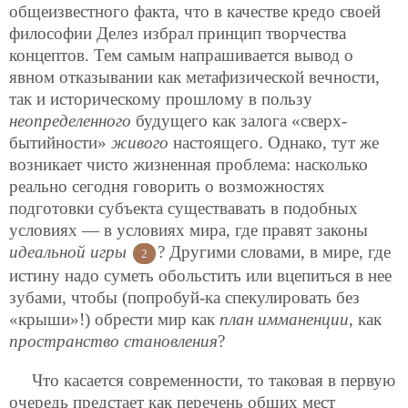
общеизвестного факта, что в качестве кредо своей
философии Делез избрал принцип творчества
концептов. Тем самым напрашивается вывод о
явном отказывании как метафизической вечности,
так и историческому прошлому в пользу
неопределенного
будущего как залога «сверх-
бытийности»
живого
настоящего. Однако, тут же
возникает чисто жизненная проблема: насколько
реально сегодня говорить о возможностях
подготовки субъекта существавать в подобных
условиях — в условиях мира, где правят законы
идеальной игры
? Другими словами, в мире, где
2
истину надо суметь обольстить или вцепиться в нее
зубами, чтобы (попробуй-ка спекулировать без
«крыши»!) обрести мир как
план имманенции
, как
пространство становления
?
Что касается современности, то таковая в первую
очередь предстает как перечень общих мест