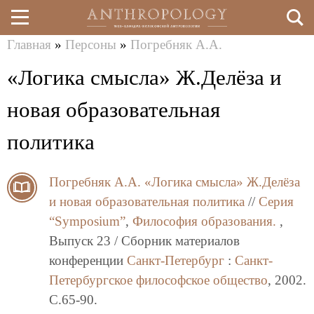
Главная
»
Персоны
»
Погребняк А.А.
Перейти
Вы
«Логика смысла» Ж.Делёза и
к
здесь
основному
новая образовательная
содержанию
политика
Погребняк А.А.
«Логика смысла» Ж.Делёза
и новая образовательная политика
//
Серия
“Symposium”
,
Философия образования.
,
Выпуск 23 / Сборник материалов
конференции
Санкт-Петербург
:
Санкт-
Петербургское философское общество
, 2002.
C.65-90.