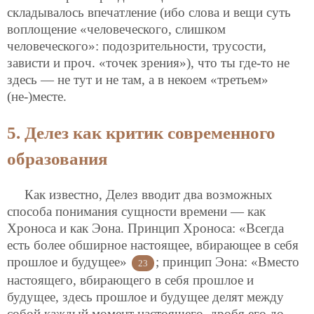
складывалось впечатление (ибо слова и вещи суть
воплощение «человеческого, слишком
человеческого»: подозрительности, трусости,
зависти и проч. «точек зрения»), что ты где-то не
здесь — не тут и не там, а в некоем «третьем»
(не-)месте.
5. Делез как критик современного
образования
Как известно, Делез вводит два возможных
способа понимания сущности времени — как
Хроноса и как Эона. Принцип Хроноса: «Всегда
есть более обширное настоящее, вбирающее в себя
прошлое и будущее»
; принцип Эона: «Вместо
23
настоящего, вбирающего в себя прошлое и
будущее, здесь прошлое и будущее делят между
собой каждый момент настоящего, дробя его до