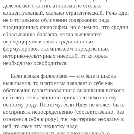
делезовского антиплатонизма не столько
концептуальный, сколько стратегический. Речь идет
не о тотальном обличении содержания ряда
традиционных философем, но о чем-то, что сродни
сбрасыванию балласта, когда выявляется
нередуцируемая связь традиционных
формулировок с комплексом определенных
историко-культурных инерций, от которых
необходимо освободиться.
Если всякая философия — это еще и школа
выживания, то платонизм заявляет о себе как
обетование гарантированного выживания всякого
субъекта, коль скоро он причастен некоторому
особому роду. Поэтому, если Идея не может быть
воспринята непосредственно (соответственно, без
отнесения себя к роду), т.е. мы терпим нехватку в
ней, то саму эту нехватку надо
проинтерпретировать как однозначную (т. е.