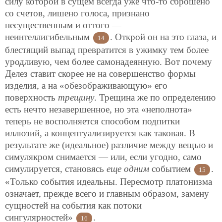
силу которой в сущем всегда уже что-то сброшено
со счетов, лишено голоса, признано
несущественным и оттого —
неинтеллигибельным
. Открой он на это глаза, и
14
блестящий выпад превратится в ужимку тем более
уродливую, чем более самонадеянную. Вот почему
Делез ставит скорее не на совершенство формы
изделия, а на «обезображивающую» его
поверхность
трещину
. Трещина же по определению
есть нечто незавершенное, но эта «неполнота»
теперь не восполняется способом подпитки
иллюзий, а концептуализируется как таковая. В
результате же (идеальное)
различие между вещью и
симулякром снимается — или, если угодно, само
симулируется, становясь
еще одним
событием
.
15
«Только события идеальны. Пересмотр платонизма
означает, прежде всего и главным образом, замену
сущностей на события как потоки
сингулярностей»
.
16