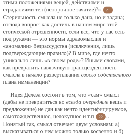
этими положениями вещей, действиями и
страданиями тел (непорочное зачатие)?»
.
21
Стерильность смысла не только дана, но и задана;
отсюда вопрос: как достичь в нашем мире этой
стоической отрешенности, если все, что у нас есть
под руками — это нормы здравомыслия и
«аномалии» безрассудства (исключения, лишь
подтверждающие правило)? В мире, где нечто
уникально лишь «в своем роде»? Иными словами,
как превратить навязчивую трансцендентность
смысла в начало развертывания
своего собственного
плана имманенции?
Идея Делеза состоит в том, что «сам» смысл
(дабы не превратиться во
всегда очередные
вещь и
предложение) не дан как нечто идентифицируемое,
самотождественное, целокупное и т.п
..
22
Понятый так, смысл отвечает двум условиям: а)
высказываться о нем можно только косвенно и б)