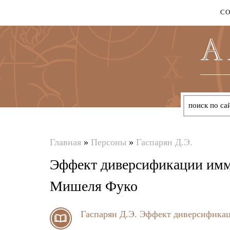
С
Главная
»
Персоны
»
Гаспарян Д.Э.
Вы
Эффект диверсификации имм
здесь
Мишеля Фуко
Гаспарян Д.Э.
Эффект диверсификац