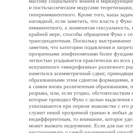
массиву социального знания и маркирующие
и постклассическим модусами теоретизации,
гиперимманентного. Кроме того, наша задач
наглядной, если заметить, что власть у Фу
имманентного, а знаменитая сексуальность, 
крайней мере, способы обращения Фуко с 
трансцендентным. Поскольку выстраивание л
заметим, что категории подавления и запре
прозрачными эпифеноменами более фундамен
легкостью угадывается практически во всех 
искушенного «микрофизика» различного рода
наметился асимметричный сдвиг, приводящи
образованными этим сдвигом формациями, в
к самим вновь различенным образованиям, п
разрыва, или, если угодно, обстоятельствам
которые проводил Фуко с целью выделения н
ухватываются при первом знакомстве с его р
служит некой прозрачной гранью в любых д
индифферентным, то внимание, которое удел
может вызвать недоумение. Если для нас ест
расспрашивать о самой различающей способн