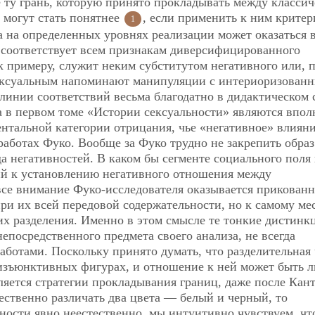
 ту грань, которую принято прокладывать между класси
 могут стать понятнее
, если применить к ним крите
1
а на определенных уровнях реализации может оказаться 
ко соответствует всем признакам диверсифицированного
к примеру, служит неким субститутом негативного или, 
сексуальным напоминают манипуляции с интериоризован
инии соответствий весьма благодатно в дидактическом 
та в первом томе «Истории сексуальности» являются впол
тальной категории отрицания, чье «негативное» влияни
работах Фуко. Вообще за Фуко трудно не закрепить образ
 негативностей. В каком бы сегменте социального поля 
й к установлению негативного отношения между
се внимание Фуко-исследователя оказывается прикован
ри их всей передовой содержательности, но к самому ме
 их разделения. Именно в этом смысле те тонкие дистинк
епосредственного предмета своего анализа, не всегда
аботами. Поскольку принято думать, что разделительная 
изъюнктивных фигурах, и отношение к ней может быть 
яется стратегии прокладывания границ, даже после Кан
ественно различать два цвета — белый и черный, то
ости явно неестественно, мы интуитивно чувствуем, что