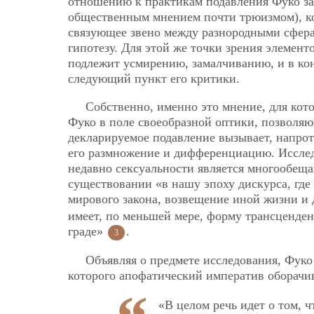
отношению к практикам подавления Фуко за
общественным мнением почти трюизмом), ко
связующее звено между разнородными сфера
гипотезу. Для этой же точки зрения элемен
подлежит усмирению, замалчиванию, и в кон
следующий пункт его критики.
Собственно, именно это мнение, для кото
Фуко в поле своеобразной оптики, позволяю
декларируемое подавление вызывает, напро
его размножение и дифференциацию. Исслед
недавно сексуальности является многообеща
существовании «в нашу эпоху дискурса, где
мирового закона, возвещение иной жизни и
имеет, по меньшей мере, форму трансценден
граде»
.
3
Объявляя о предмете исследования, Фук
которого апофатический императив оборачи
«В целом речь идет о том, 