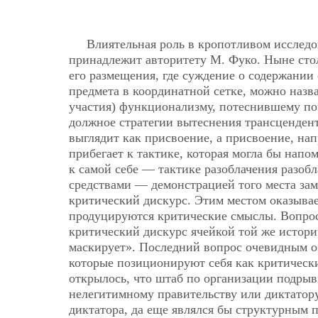
Влиятельная роль в кропотливом исслед
принадлежит авторитету М. Фуко. Ныне стол
его размещения, где суждение о содержании
предмета в координатной сетке, можно назв
участия) функционализму, потеснившему по
должное стратегии вытеснения трансцендент
выглядит как присвоение, а присвоение, нап
прибегает к тактике, которая могла бы нап
к самой себе — тактике разоблачения разоб
средствами — демонстрацией того места зам
критический дискурс. Этим местом оказывае
продуцируются критические смыслы. Вопрос,
критический дискурс ячейкой той же историч
маскирует». Последний вопрос очевидным об
которые позиционируют себя как критически
открылось, что штаб по организации подрыв
нелегитимному правительству или диктатору
диктатора, да еще являлся бы структурным п