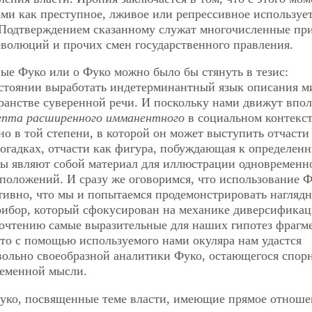
ми как преступное, лживое или репрессивное используе
 Подтверждением сказанному служат многочисленные пр
еволюций и прочих смен государственного правления.
ные Фуко или о Фуко можно было бы стянуть в тезис:
остоянии выработать индетерминантный язык описания ми
транстве суверенной речи. И поскольку нами движут впо
епта расширенного имманентного
в социальном контекст
но в той степени, в которой он может выступить отчасти
 догадках, отчасти как фигура, побуждающая к определен
оты являют собой материал для иллюстрации одновременн
положений. И сразу же оговоримся, что использование Ф
ктивно, что мы и попытаемся продемонстрировать нагляд
прибор, который сфокусирован на механике диверсифика
очтению самые выразительные для наших гипотез фрагм
то с помощью используемого нами окуляра нам удастся
вольно своеобразной аналитики Фуко, остающегося спор
ременной мысли.
Фуко, посвященные теме власти, имеющие прямое отноше