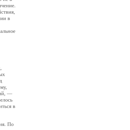
ичение.
йствия,
сии в
иальное
,
ых
д
му,
ий, —
релось
иться в
ия. По