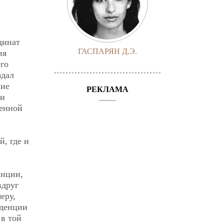
динат
ГАСПАРЯН Д.Э.
ия
его
здал
ние
РЕКЛАМА
ти
ненной
, где и
анции,
вдруг
еру,
иденции
 в той