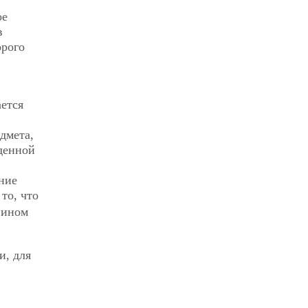
ое
в
орого
ается
дмета,
денной
ние
то, что
 ином
и, для