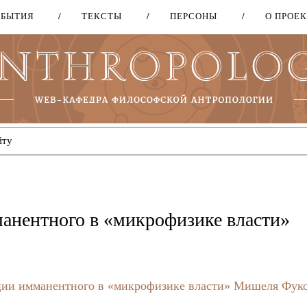
ОБЫТИЯ
ТЕКСТЫ
ПЕРСОНЫ
О ПРОЕ
Перейти
к
основному
содержанию
анентного в «микрофизике власти»
ии имманентного в «микрофизике власти» Мишеля Фук