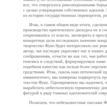
все, что отвергалось революционными борца
с целью утверждения собственных идеалов.
из истории государственных переворотов, р
Итак, в самом общем виде итоги, сделан
производство критического дискурса не в с
открепившись от власти, заговорить в прос
конкретные цели исследовать значение
конц
творчество Фуко будет интересовать нас ров
автор, чье наследие укрепляет нас в наших
соображениям, отчасти же как тот, чьи раб
генезиса и следствий, формулируемых нами 
подобном качестве как нельзя более перспе
средствами. Итак, сквозь наш оптический 
имманентного, мы намерены подвергнуть пр
текстов Фуко. Одновременно мы надеемся, ч
выработать небесполезную герменевтику до
фигурой в ряду главных вдохновителей сов
Полагаем, что небезызвестные пассажи 