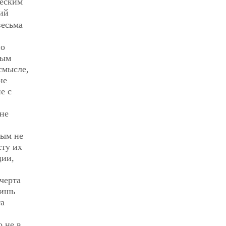
ческим
рий
весьма
по
ным
смысле,
не
е с
не
ным не
сту их
ции,
черта
лишь
та
 не в