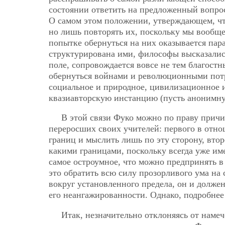
состоянии ответить на предложенный вопрос
О самом этом положении, утверждающем, чт
но лишь повторять их, поскольку мы вообще
попытке обернуться на них оказывается пара
структурирована ими, философы высказались
поле, сопровождается вовсе не тем благост
обернуться войнами и революционными потр
социальное и природное, цивилизационное и 
квазиавторскую инстанцию (пусть анонимну
В этой связи Фуко можно по праву причи
переросших своих учителей: первого в отн
границ и мыслить лишь по эту сторону, вто
какими границами, поскольку всегда уже им
самое остроумное, что можно предпринять 
это обратить всю силу прозорливого ума на
вокруг установленного предела, он и должен
его неангажированности. Однако, подробнее
Итак, незначительно отклоняясь от наме