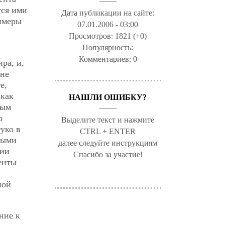
тся ими
Дата публикации на сайте:
имеры
07.01.2006 - 03:00
Просмотров:
1821 (+0)
Популярность:
Комментариев:
0
ра, и,
лне
е,
 как
НАШЛИ ОШИБКУ?
ным
о
Выделите текст и нажмите
уко в
CTRL + ENTER
ными
далее следуйте инструкциям
ции
Спасибо за участие!
енты
ной
ние к