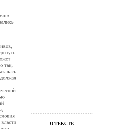
очно
зались
ивов,
ергнуть
может
о так,
азалась
одолжая
ической
ью
ий
ы,
словия
 власти
О ТЕКСТЕ
ента