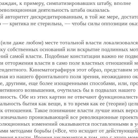
граждан, к примеру, симпатизировавших штабу, вполне
революционная деятельность штаба оказалась
ый авторитет дискредитированным, в той же мере, достат
о — критика не стерильна, — чтобы силы оппозиции ока
о (или даже любом) месте тотальной власти локализовался
ику собственных оснований или вскрытие подлинных мот
ий самой власти. Подобные констатации важно не подв
и отторжения власти в само поле властных отношений 
дентного. Кинематографируя этот образ, представим эт
нная из нашего фронтального поля зрения, неожиданно ок
е, другими, еще более изощренными способами, или, пр
зитивного возвышения, очутилась бы в подвалах нашего
тивность. Обе из этих картин не отвечают функционалист
альность бытия как вещи, в то время как ее (теории) цел
как отношения. Такое понимание власти лучше иных верс
ы, изначально пронизывающей все революционные проект
волюционных изменений оказываются поставленными в у
ми методами борьбы («Все, что исходит от действующей
ения власти. Ирония заключается в том, что с этого мом