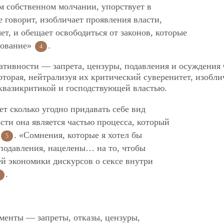
м собственном молчании, упорствует в
е говорит, изобличает проявления власти,
ет, и обещает освободиться от законов, которые
рование»
.
4
ативности — запрета, цензуры, подавления и осуждения
оторая, нейтрализуя их критический суверенитет, изобли
квазикритикой и господствующей властью.
 сколько угодно придавать себе вид
сти она является частью процесса, который
. «Сомнения, которые я хотел бы
5
подавления, нацелены… на то, чтобы
ей экономики дискурсов о сексе внутри
.
менты — запреты, отказы, цензуры,