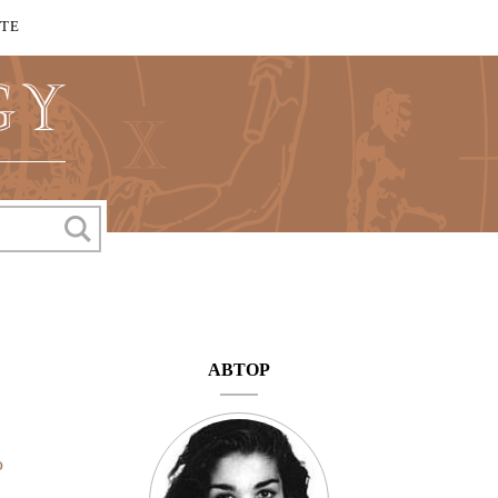
КТЕ
АВТОР
о