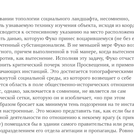
овании топологии социального ландшафта, несомненно,
ь узнаваемую технику изучения объекта, исходя из коор
 сводится к остенсивному указанию на место расположен
ать данью, которую Фуко принес воцарившемуся (не без 
чтенный субстанционализм. В не меньшей мере Фуко во
ного, причем выполненной в той манере, когда вытесне
ротив, как вытеснение. Исполняя эту задачу, Фуко отчас
омнить критический почерк эпохи Просвещения, и приме
лачающих инстанций. Это достигается топографическими
кнутой социальной среды, из которого возвещает о себе
тся область в поле общественно-исторических отношений
 однако, заключается в сомнении, не является ли сам
еской сетки, которую он и изобличает, «но при этом
разом бросает как минимум тень подозрения на те инст
 настроенные. Это можно представить так, как если бы 
ной деятельности по отношению к некоему врагу (к прим
) помещался бы в здании самого правительства или рез
одразделением его отдела агитации и пропаганды. Ровно