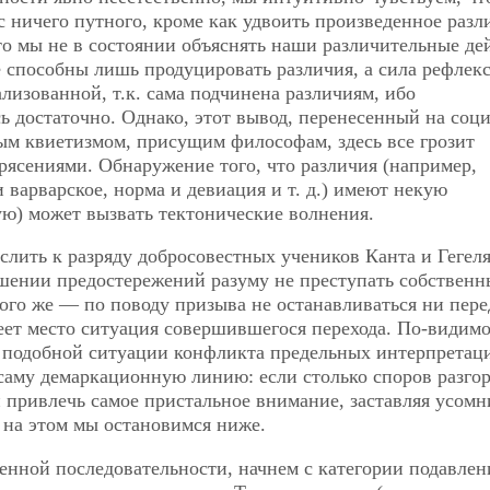
 ничего путного, кроме как удвоить произведенное разл
о мы не в состоянии объяснять наши различительные де
 способны лишь продуцировать различия, а сила рефлек
лизованной, т.к. сама подчинена различиям, ибо
 достаточно. Однако, этот вывод, перенесенный на соц
ным квиетизмом, присущим философам, здесь все грозит
ясениями. Обнаружение того, что различия (например,
варварское, норма и девиация и т. д.) имеют некую
ю) может вызвать тектонические волнения.
слить к разряду добросовестных учеников Канта и Гегеля
ошении предостережений разуму не преступать собственн
рого же — по поводу призыва не останавливаться ни пере
еет место ситуация совершившегося перехода. По-видимо
в подобной ситуации конфликта предельных интерпретац
 саму демаркационную линию: если столько споров разго
 привлечь самое пристальное внимание, заставляя усомн
 на этом мы остановимся ниже.
ченной последовательности, начнем с категории подавлен