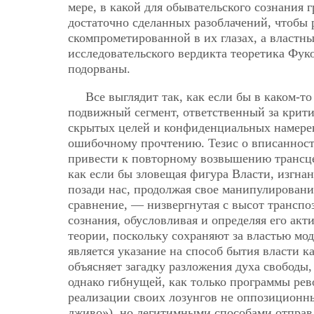
мере, в какой для обывательского сознания 
достаточно сделанных разоблачений, чтобы 
скомпрометированной в их глазах, а властн
исследовательского вердикта теоретика Фук
подорваны.
Все выглядит так, как если бы в каком-т
подвижный сегмент, ответственный за крит
скрытых целей и конфиденциальных намерен
ошибочному прочтению. Тезис о вписанност
привести к повторному возвышению трансцен
как если бы зловещая фигура Власти, изгна
позади нас, продолжая свое манипулировани
сравнение, — низвергнутая с высот транспо
сознания, обусловливая и определяя его ак
теории, поскольку сохраняют за властью мод
является указание на способ бытия власти 
объясняет загадку разложения духа свобод
однако гибнущей, как только программы ре
реализации своих лозунгов не оппозиционны
лживо»), но легитимными способами отправл