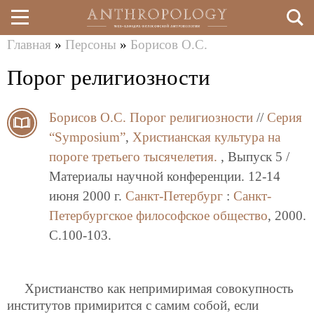
Главная
»
Персоны
»
Борисов О.С.
Перейти
Вы
Порог религиозности
к
здесь
основному
Борисов О.С.
Порог религиозности
//
Серия
содержанию
“Symposium”
,
Христианская культура на
пороге третьего тысячелетия.
, Выпуск 5 /
Материалы научной конференции. 12-14
июня 2000 г.
Санкт-Петербург
:
Санкт-
Петербургское философское общество
, 2000.
C.100-103.
Христианство как непримиримая совокупность
институтов примирится с самим собой, если