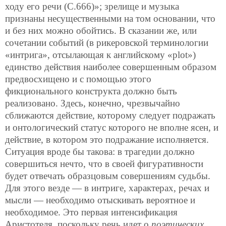
ходу его речи (С.666)»; зрелище и музыка
признаны несущественными на том основании, что
и без них можно обойтись. В сказании же, или
сочетании событий (в рикеровской терминологии
«интрига», отсылающая к английскому «plot»)
единство действия наиболее совершенным образом
предвосхищено и с помощью этого
фикционального конструкта должно быть
реализовано. Здесь, конечно, чрезвычайно
сближаются действие, которому следует подражать
и онтологический статус которого не вполне ясен, и
действие, в котором это подражание исполняется.
Ситуация вроде бы такова: в трагедии должно
совершиться нечто, что в своей фигуративности
будет отвечать образцовым совершениям судьбы.
Для этого везде — в интриге, характерах, речах и
мысли — необходимо отыскивать вероятное и
необходимое. Это первая интенсификация
Аристотеля, поскольку речь идет о
поэтических