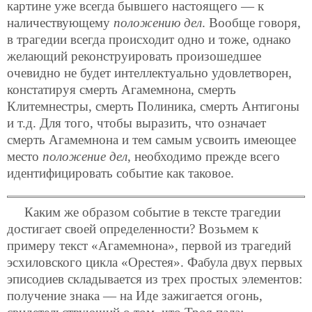
картине уже всегда бывшего настоящего — к
наличествующему
положению дел
. Вообще говоря,
в трагедии всегда происходит одно и тоже, однако
желающий реконструировать произошедшее
очевидно не будет интеллектуально удовлетворен,
констатируя смерть Агамемнона, смерть
Клитемнестры, смерть Полиника, смерть Антигоны
и т.д. Для того, чтобы выразить, что означает
смерть Агамемнона и тем самым усвоить имеющее
место
положение дел
, необходимо прежде всего
идентифицировать событие как таковое.
Каким же образом событие в тексте трагедии
достигает своей определенности? Возьмем к
примеру текст «Агамемнона», первой из трагедий
эсхиловского цикла «Орестея». Фабула двух первых
эписодиев складывается из трех простых элементов:
получение знака — на Иде зажигается огонь,