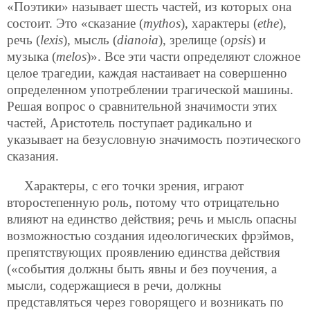
«Поэтики» называет шесть частей, из которых она
состоит. Это «сказание (
mythos
), характеры (
ethe
),
речь (
lexis
), мысль (
dianoia
), зрелище (
opsis
) и
музыка (
melos
)». Все эти части определяют сложное
целое трагедии, каждая настаивает на совершенно
определенном употреблении трагической машины.
Решая вопрос о сравнительной значимости этих
частей, Аристотель поступает радикально и
указывает на безусловную значимость поэтического
сказания.
Характеры, с его точки зрения, играют
второстепенную роль, потому что отрицательно
влияют на единство действия; речь и мысль опасны
возможностью создания идеологических фрэймов,
препятствующих проявлению единства действия
(«события должны быть явны и без поучения, а
мысли, содержащиеся в речи, должны
представляться через говорящего и возникать по