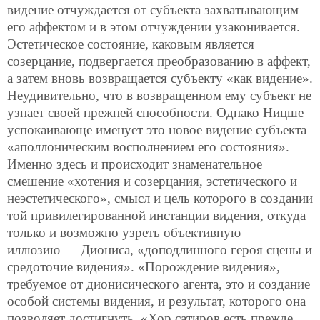
видение отчуждается от субъекта захватывающим
его аффектом и в этом отчуждении узаконивается.
Эстетическое состояние, каковым является
созерцание, подвергается преобразованию в аффект,
а затем вновь возвращается субъекту «как видение».
Неудивительно, что в возвращенном ему субъект не
узнает своей прежней способности. Однако Ницше
успокаивающе именует это новое видение субъекта
«аполлоническим восполнением его состояния».
Именно здесь и происходит знаменательное
смешение «хотения и созерцания, эстетического и
неэстетического», смысл и цель которого в создании
той привилегированной инстанции видения, откуда
только и возможно узреть объективную
иллюзию — Диониса, «доподлинного героя сцены и
средоточие видения». «Порождение видения»,
требуемое от дионисического агента, это и создание
особой системы видения, и результат, которого она
позволяет достигнуть. «Хор сатиров есть прежде