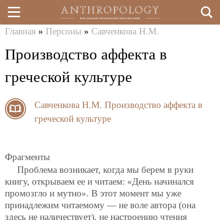
Главная
»
Персоны
»
Савченкова Н.М.
Перейти
Вы
Производство аффекта в
к
здесь
основному
греческой культуре
содержанию
Савченкова Н.М.
Производство аффекта в
греческой культуре
Фрагменты
Проблема возникает, когда мы берем в руки
книгу, открываем ее и читаем: «День начинался
промозгло и мутно». В этот момент мы уже
принадлежим читаемому — не воле автора (она
здесь не наличествует), не настроению чтения