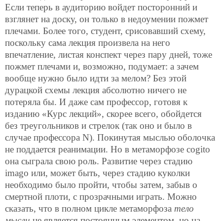
Если теперь в аудиторию войдет посторонний и
взглянет на доску, он только в недоумении пожмет
плечами. Более того, студент, срисовавший схему,
поскольку сама лекция произвела на него
впечатление, листая конспект через пару дней, тоже
пожмет плечами и, возможно, подумает: а зачем
вообще нужно было идти за мелом? Без этой
дурацкой схемы лекция абсолютно ничего не
потеряла бы. И даже сам профессор, готовя к
изданию «Курс лекций», скорее всего, обойдется
без треугольников и стрелок (так оно и было в
случае профессора N). Покинутая мыслью оболочка
не поддается реанимации. Но в метаморфозе cogito
она сыграла свою роль. Развитие через стадию
imago или, может быть, через стадию куколки
необходимо было пройти, чтобы затем, забыв о
смертной плоти, с прозрачными играть. Можно
сказать, что в полном цикле метаморфоза
тело
мысли
не является постоянным элементом, но на