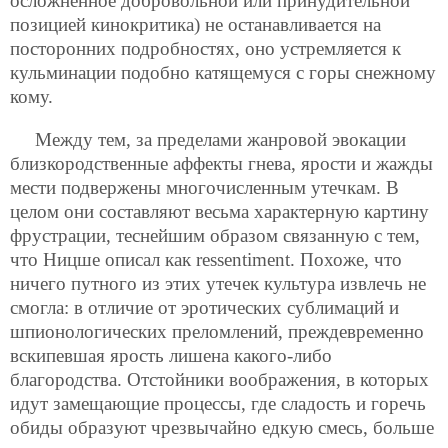
осложненное добровольной
или принудительной
позицией кинокритика) не останавливается на
посторонних подробностях, оно устремляется к
кульминации подобно катящемуся с горы снежному
кому.
Между тем, за пределами жанровой эвокации
близкородственные аффекты гнева, ярости и жажды
мести подвержены многочисленным утечкам. В
целом они составляют весьма характерную картину
фрустрации, теснейшим образом связанную с тем,
что Ницше описал как ressentiment. Похоже, что
ничего путного из этих утечек культура извлечь не
смогла: в отличие от эротических сублимаций и
шпионологических преломлений, преждевременно
вскипевшая ярость лишена какого-либо
благородства. Отстойники воображения, в которых
идут замещающие процессы, где сладость и горечь
обиды образуют чрезвычайно едкую смесь, больше