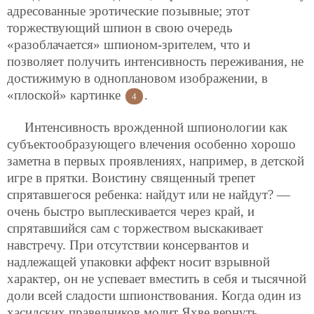
адресованные эротические позывные; этот
торжествующий шпион в свою очередь
«разоблачается» шпионом-зрителем, что и
позволяет получить интенсивность переживания, не
достижимую в одноплановом изображении, в
«плоской» картинке
.
4
Интенсивность врожденной шпионологии как
субъектообразующего влечения особенно хорошо
заметна в первых проявлениях, например, в детской
игре в прятки. Воистину священный трепет
спрятавшегося ребенка: найдут или не найдут? —
очень быстро выплескивается через край, и
спрятавшийся сам с торжеством выскакивает
навстречу. При отсутствии консервантов и
надлежащей упаковки аффект носит взрывной
характер, он не успевает вместить в себя и тысячной
доли всей сладости шпионствования. Когда один из
хасидских праведников молит Яхве вернуть