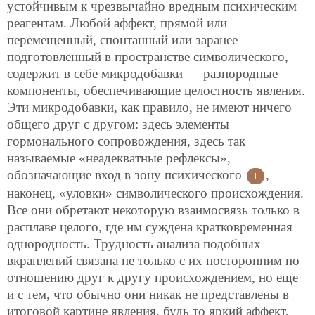
устойчивым к чрезвычайно вредным психическим
реагентам. Любой аффект, прямой или
перемещенный, спонтанный или заранее
подготовленный в пространстве символического,
содержит в себе микродобавки — разнородные
компоненты, обеспечивающие целостность явления.
Эти микродобавки, как правило, не имеют ничего
общего друг с другом: здесь элементы
гормонального сопровождения, здесь так
называемые «неадекватные рефлексы»,
обозначающие вход в зону психического
,
1
наконец, «уловки» символического происхождения.
Все они обретают некоторую взаимосвязь только в
расплаве целого, где им суждена кратковременная
однородность. Трудность анализа подобных
вкраплений связана не только с их посторонним по
отношению друг к другу происхождением, но еще
и с тем, что обычно они никак не представлены в
итоговой картине явления, будь то яркий аффект,