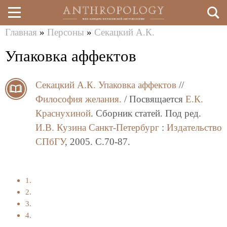
Главная
»
Персоны
»
Секацкий А.К.
Перейти
Вы
Упаковка аффектов
к
здесь
основному
Секацкий А.К.
Упаковка аффектов
//
содержанию
Философия желания.
/ Посвящается
Е.К.
Краснухиной
. Сборник статей. Под ред.
И.В. Кузина
Санкт-Петербург
:
Издательство
СПбГУ
, 2005. C.70-87.
1.
2.
3.
4.