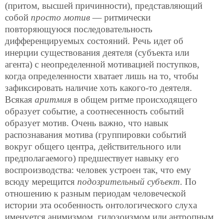
(притом, высшей причинности), представляющий
собой
просто мотив
— ритмически
повторяющуюся последовательность
дифференцируемых состояний. Речь идет об
инерции
существования деятеля (субъекта или
агента) с неопределенной мотивацией поступков,
когда определенности хватает лишь на то, чтобы
зафиксировать наличие хоть какого-то деятеля.
Всякая
аритмия
в общем ритме происходящего
образует событие, а соотнесенность событий
образует мотив. Очень важно, что навык
распознавания мотива (группировки событий
вокруг общего центра, действительного или
предполагаемого) предшествует навыку его
воспроизводства: человек устроен так, что ему
всюду мерещится
подозрительный субъект
. По
отношению к разным периодам человеческой
истории эта особенность онтологического слуха
именуется анимизмом, гилозоизмом или антропным