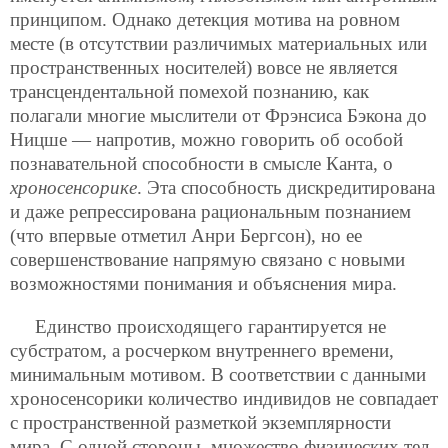
принципом. Однако детекция мотива на ровном
месте (в отсутствии различимых материальных или
пространственных носителей) вовсе не является
трансцендентальной помехой познанию, как
полагали многие мыслители от Фрэнсиса Бэкона до
Ницше — напротив, можно говорить об особой
познавательной способности в смысле Канта, о
хроносенсорике
. Эта способность дискредитирована
и даже репрессирована рациональным познанием
(что впервые отметил Анри Бергсон), но ее
совершенствование напрямую связано с новыми
возможностями понимания и объяснения мира.
Единство происходящего гарантируется не
субстратом, а росчерком внутреннего времени,
минимальным мотивом. В соответствии с данными
хроносенсорики количество индивидов не совпадает
с пространственной разметкой экземплярности
мира. С одной стороны, множество физических тел