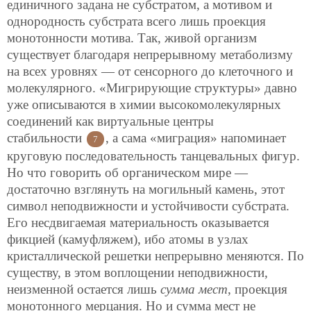
единичного задана не субстратом, а мотивом и
однородность субстрата всего лишь проекция
монотонности мотива. Так, живой организм
существует благодаря непрерывному метаболизму
на всех уровнях — от сенсорного до клеточного и
молекулярного. «Мигрирующие структуры» давно
уже описываются в химии высокомолекулярных
соединений как виртуальные центры
стабильности
, а сама «миграция» напоминает
7
круговую последовательность танцевальных фигур.
Но что говорить об органическом мире —
достаточно взглянуть на могильный камень, этот
символ неподвижности и устойчивости субстрата.
Его несдвигаемая материальность оказывается
фикцией (камуфляжем), ибо атомы в узлах
кристаллической решетки непрерывно меняются. По
существу, в этом воплощении неподвижности,
неизменной остается лишь
сумма мест
, проекция
монотонного мерцания. Но и сумма мест не