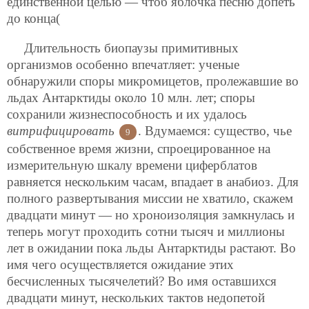
единственной целью — чтоб яблочка песню допеть
до конца(
Длительность биопаузы примитивных
организмов особенно впечатляет: ученые
обнаружили споры микромицетов, пролежавшие во
льдах Антарктиды около 10 млн. лет; споры
сохранили жизнеспособность и их удалось
витрифицировать
. Вдумаемся: существо, чье
9
собственное время жизни, спроецированное на
измерительную шкалу времени циферблатов
равняется нескольким часам, впадает в анабиоз. Для
полного развертывания миссии не хватило, скажем
двадцати минут — но хроноизоляция замкнулась и
теперь могут проходить сотни тысяч и миллионы
лет в ожидании пока льды Антарктиды растают. Во
имя чего осуществляется ожидание этих
бесчисленных тысячелетий? Во имя оставшихся
двадцати минут,
нескольких тактов недопетой