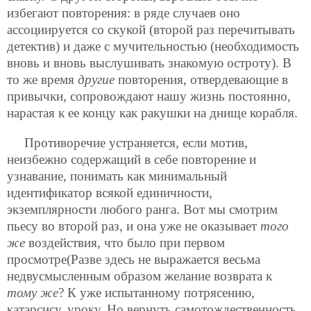
избегают повторения: в ряде случаев оно
ассоциируется со скукой (второй раз перечитывать
детектив) и даже с мучительностью (необходимость
вновь и вновь выслушивать знакомую остроту). В
то же время
другие
повторения, отвердевающие в
привычки, сопровождают нашу жизнь постоянно,
нарастая к ее концу как ракушки на днище корабля.
Противоречие устраняется, если мотив,
неизбежно содержащий в себе повторение и
узнавание, понимать как минимальный
идентификатор всякой единичности,
экземплярности любого ранга. Вот мы смотрим
пьесу во второй раз, и она уже не оказывает
того
же
воздействия, что было при первом
просмотре(Разве здесь не выражается весьма
недвусмысленным образом желание возврата к
тому же
? К уже испытанному потрясению,
катарсису, уроку. Но вернуть самотождественность