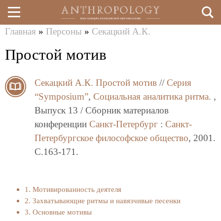
Главная
»
Персоны
»
Секацкий А.К.
Перейти
Вы
Простой мотив
к
здесь
основному
Секацкий А.К.
Простой мотив
//
Серия
содержанию
“Symposium”
,
Социальная аналитика ритма.
,
Выпуск 13 / Сборник материалов
конференции
Санкт-Петербург
:
Санкт-
Петербургское философское общество
, 2001.
C.163-171.
1. Мотивированность деятеля
2. Захватывающие ритмы и навязчивые песенки
3. Основные мотивы