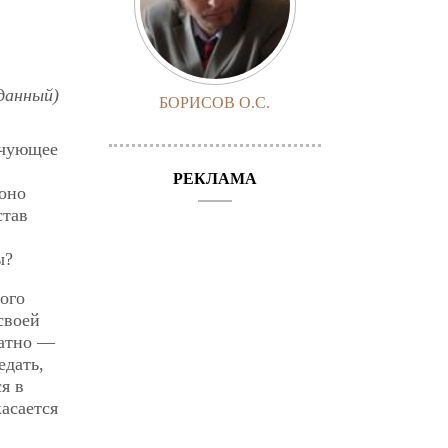
зданный)
БОРИСОВ О.С.
очующее
РЕКЛАМА
 оно
став
ы?
ого
своей
ватно —
едать,
я в
касается