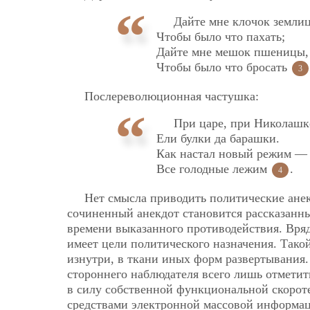
Дайте мне клочок земли
Чтобы было что пахать;
Дайте мне мешок пшеницы,
Чтобы было что бросать
3
Послереволюционная частушка:
При царе, при Николашк
Ели булки да барашки.
Как настал новый режим —
Все голодные лежим
.
4
Нет смысла приводить политические анек
сочиненный анекдот становится рассказанн
времени выказанного противодействия. Вряд 
имеет цели политического назначения. Тако
изнутри, в ткани иных форм развертывания.
стороннего наблюдателя всего лишь отметит
в силу собственной функциональной скорот
средствами электронной массовой информац