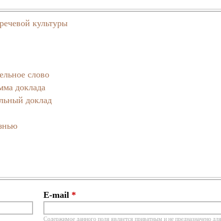
 речевой культуры
ельное слово
мма доклада
ельный доклад
изнью
E-mail
*
Содержимое данного поля является приватным и не предназначено для