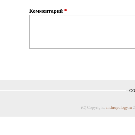
Комментарий
*
С
(C) Copyright,
anthropology.ru
2