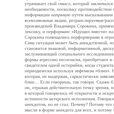
утрачивает свой смысл, который заключался
необходимости, поскольку противодействие 
информации
напрямую
путем высказывания 
всевозможные акции, ретранслируемые/расп
произведений Владимира Сорокина, применя
лексику, и перформанс «Идущих вмести» на 
Сорокина помещались перформерами в огро
Сама ситуация может быть анекдотичной, но
становится знаковой, информативной, диск
заслуживающий специального исследования
формы агрессию несогласия, приобретают и 
свидетелем одной историйки, когда студентк
периодически используя эвфемизм «блин». Н
которая, не выдержав, саркастически заявля
блин… Если говоришь, так говори. Скажи
б
он, отражая действительную точку зрения, н
в которой говорилось об открытости и искре
истинности актерского исполнения. Говорил
анекдотом, но не стал. Почему? Потому что
мысли в форме анекдота для всех, и потому ч