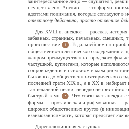
заинтересованное лицо — слушателя, реакци
осуществлено. Анекдот — это форма поним
адептами понимания, которые согласуют в н
ответному действию, просто ответное дейс
Для XVIII в. анекдот — рассказ, истори
забавных, странных, печальных, смешных, т
происшествие
. В дальнейшем он приобр
1
общественно-политического содержания с ш
жанром преимущественно городского фолькл
частушкой, куплетами, которые исполняются
сопровождения в основном в мажорном тоне,
бытового до общественно-сатирического со
последней трети XIX в., а в
XX в. набирает 
танцевальной песни, нередко непристойного
быстрый темп
. Что связывает анекдот с
2
формы — прозаическая и рифмованная — ра
широких общественных кругов (в инноваци
взаимозависимости, которая предстает
как в
Дореволюционная частушка: