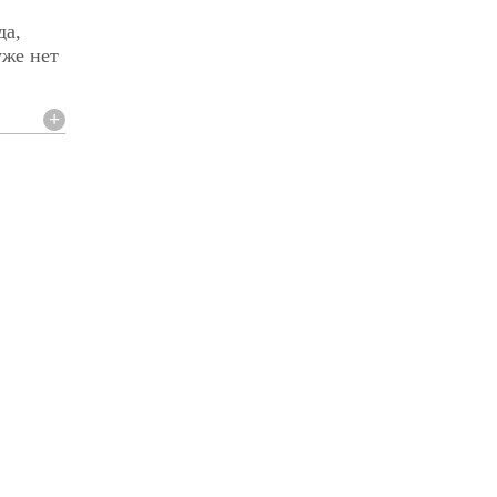
да,
уже нет