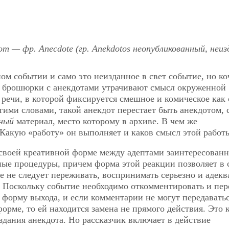
от — фр. Anecdote (гр. Anekdotos неопубликованный, неи
ном событии и само это неизданное в свет событие, но к
ня брошюрки с анекдотами утрачивают смысл окруженной
 речи, в которой фиксируется смешное и комическое как
гими словами, такой анекдот перестает быть анекдотом, 
ный
материал, место которому в архиве. В чем же
Какую «работу» он выполняет и каков смысл этой работ
 своей креативной форме между адептами заинтересованн
ные процедуры, причем форма этой реакции позволяет в 
ое не следует переживать, воспринимать серьезно и адек
. Поскольку событие необходимо откомментировать и пер
 форму выхода, и если комментарии не могут передаватьс
орме, то ей находится замена не прямого действия. Это 
здания анекдота. Но рассказчик включает в действие