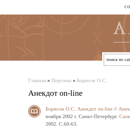
С
Главная
»
Персоны
»
Борисов О.С.
Вы
Анекдот on-line
здесь
Борисов О.С.
Анекдот on-line
//
Анек
ноября 2002 г. Санкт-Петербург.
Санк
2002. C.60-63.