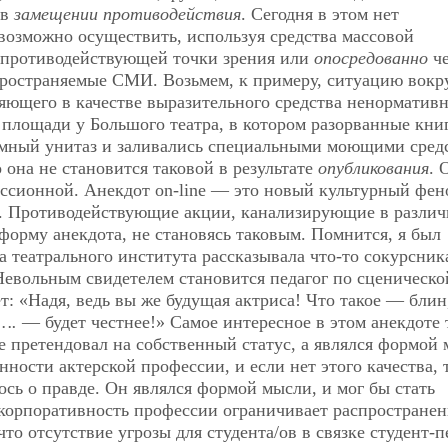
 в
замещении противодействия
.
Сегодня в этом нет
возможно осуществить, используя средства массовой
противодействующей точки зрения или
опосредованно
че
ространяемые СМИ. Возьмем, к примеру, ситуацию вокр
ющего в качестве выразительного средства ненорматив
площади у Большого театра, в котором разорванные кни
мный унитаз и заливались специальными моющими сред
 она не становится таковой в результате
опубликования
. 
уссионной. Анекдот on-line — это новый культурный фен
. Противодействующие акции, канализирующие в разли
форму анекдота, не становясь таковым. Помнится, я был
а театрального института рассказывала что-то сокурсник
евольным свидетелем становится педагог по сценическо
ет: «Надя, ведь вы же будущая актриса! Что такое — блин
….
— будет честнее!» Самое интересное в этом анекдоте 
е претендовал на собственный статус, а являлся формой
нности актерской профессии, и если нет этого качества, 
ось о правде. Он являлся формой мысли, и мог бы стать
 корпоративность профессии ограничивает распространен
то отсутствие угрозы для студента/ов в связке студент-п