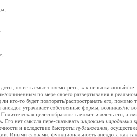
цы,
.
е,
доты, но есть смысл посмотреть, как невысказанный/не
ым/сочиненным по мере своего развертывания в реальном
ли кто-то будет повторять/распространять его, помимо т
й анекдот утрачивает собственные формы, возникая/не в
 Политическая целесообразность может извлечь его, а см
ь. Его нет смысла пере-сказывать
широкими народными к
ечности и вследствие быстроты
публикования
, осуществл
ии. Иными словами, функциональность анекдота как так