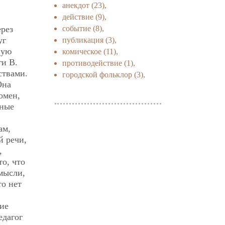
анекдот
(23),
действие
(9),
событие
(8),
рез
уг
публикация
(3),
ную
комическое
(11),
ги В.
противодействие
(1),
ствами.
городской фольклор
(3),
Она
омен,
чные
ам,
й речи,
,
то, что
 мысли,
то нет
ие
едагог