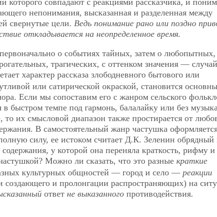
и которого совпадают с реакциями рассказчика, и пони
ающего непонимания, высказанная и разделенная между
ей свернутые цели.
Ведь понимание рано или поздно прив
твие откладывается на неопределенное время.
я первоначально о событиях тайных, затем о любопытных,
рогательных, трагических, с оттенком значения — случай
етает характер рассказа злободневного бытового или
утливой или сатирической окраской, становится основн
ора. Если мы сопоставим его с жанром сельского фольк
 в быстром темпе под гармонь, балалайку или без музык
 то их смысловой диапазон также простирается от любо
держания. В самостоятельный жанр частушка оформляется
полную силу, ее истоком считает Д.К. Зеленин обрядный
 содержания, у которой она переняла краткость, рифму и
 частушкой? Можно ли сказать, что это разные
краткие
зных культурных общностей — город и село —
реакции
и создающего и пролонгации распространяющих) на сит
ысказанный
ответ
не выказанного
противодействия.