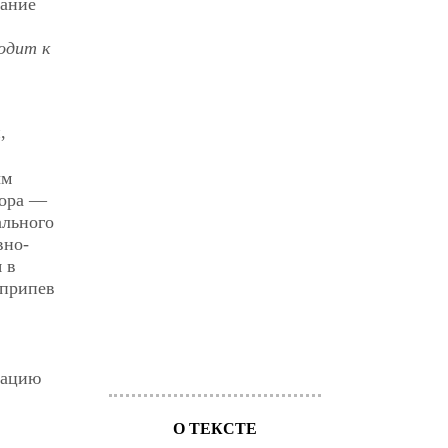
мание
одит к
,
ым
лора —
ального
вно-
 в
 припев
уацию
О ТЕКСТЕ