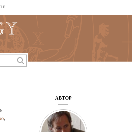
КТЕ
АВТОР
6
во
,