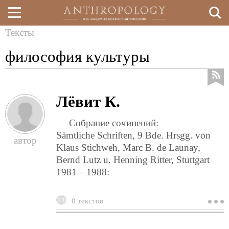
Тексты
Перейти
Вы
философия культуры
к
здесь
основному
содержанию
Лёвит К.
Собрание сочинений:
Sämtliche Schriften, 9 Bde. Hrsgg. von
Klaus Stichweh, Marc B. de Launay,
Bernd Lutz u. Henning Ritter, Stuttgart
1981—1988:
0 текстов
о
л
к