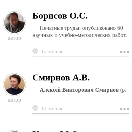
Борисов О.С.
Печатные труды: опубликовано 60
научных и учебно-методических работ.
14 текстов
о
б
о
Смирнов А.В.
Алексей Викторович Смирнов
(р.
13 текстов
о
с
а