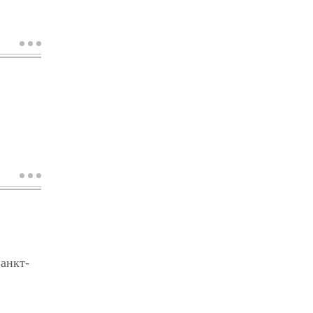
о
вернадский
в.и.
о
чумакова
т.в.
анкт-