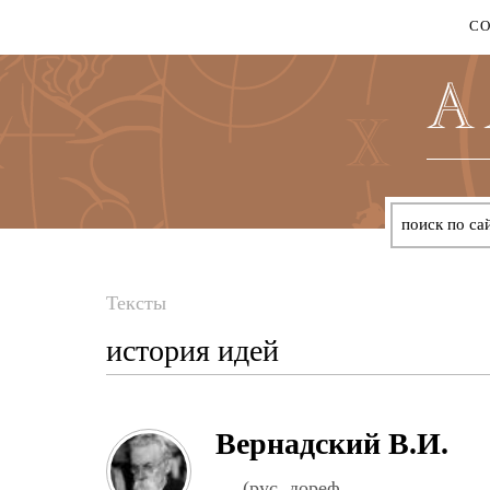
С
Тексты
Вы
история идей
здесь
Вернадский В.И.
(рус. дореф.