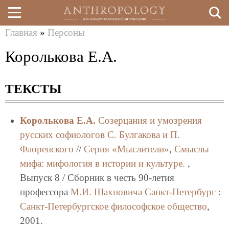
Главная
»
Персоны
Перейти
Вы
Королькова Е.А.
к
здесь
основному
ТЕКСТЫ
содержанию
Королькова Е.А.
Созерцания и умозрения
русских софиологов С. Булгакова и П.
Флоренского
//
Серия «Мыслители»
,
Смыслы
мифа: мифология в истории и культуре.
,
Выпуск 8 / Сборник в честь 90-летия
профессора
М.И. Шахновича
Санкт-Петербург
:
Санкт-Петербургское философское общество
,
2001.