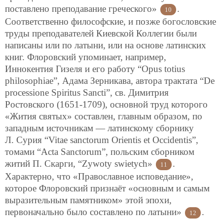
поставлено преподавание греческого»
.
10
Соответственно философские, и позже богословские
труды преподавателей Киевской Коллегии были
написаны или по латыни, или на основе латинских
книг. Флоровский упоминает, например,
Иннокентия Гизеля и его работу “Opus totius
philosophiae”, Адама Зерникава, автора трактата “De
processione Spiritus Sancti”, св. Димитрия
Ростовского (1651-1709), основной труд которого
«Жития святых» составлен, главным образом, по
западным источникам — латинскому сборнику
Л. Сурия “Vitae sanctorum Orientis et Occidentis”,
томами “Acta Sanctorum”, польским сборником
житий П. Скарги, “Zywoty swietych»
.
11
Характерно, что «Православное исповедание»,
которое Флоровский признаёт «основным и самым
выразительным памятником» этой эпохи,
первоначально было составлено по латыни»
.
12