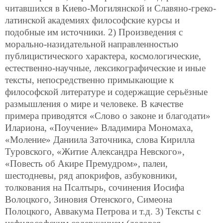
читавшихся в Киево-Могилянской и Славяно-греко-
латинской академиях философские курсы и
подобные им источники. 2) Произведения с
морально-назидательной направленностью
публицистического характера, космологические,
естественно-научные, лексикографические и иные
тексты, непосредственно примыкающие к
философской литературе и содержащие серьёзные
размышления о мире и человеке. В качестве
примера приводятся «Слово о законе и благодати»
Илариона, «Поучение» Владимира Мономаха,
«Моление» Даниила Заточника, слова Кирилла
Туровского, «Житие Александра Невского»,
«Повесть об Акире Премудром», палеи,
шестодневы, ряд апокрифов, азбуковники,
толкования на Псалтырь, сочинения Иосифа
Волоцкого, Зиновия Отенского, Симеона
Полоцкого, Аввакума Петрова и т.д. 3) Тексты с