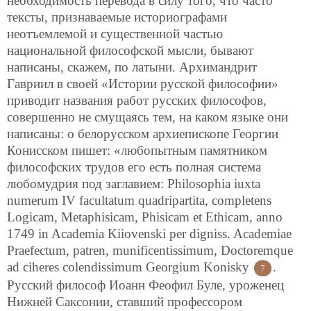
необходимость перевода в силу того, что часто
тексты, признаваемые историографами
неотъемлемой и существенной частью
национальной философской мысли, бывают
написаны, скажем, по латыни. Архимандрит
Гавриил в своей «Истории русской философии»
приводит названия работ русских философов,
совершенно не смущаясь тем, на каком языке они
написаны: о белорусском архиепископе Георгии
Конисском пишет: «любопытным памятником
философских трудов его есть полная система
любомудрия под заглавием: Philosophia iuxta
numerum IV facultatum quadripartita, completens
Lоgicam, Metaphisicam, Phisicam et Ethicam, anno
1749 in Academia Kiiovenski per digniss. Academiae
Praefectum, patren, munificentissimum, Doctoremque
ad ciheres colendissimum Georgium Konisky
.
7
Русский философ Иоанн Феофил Буле, уроженец
Нижней Саксонии, ставший профессором