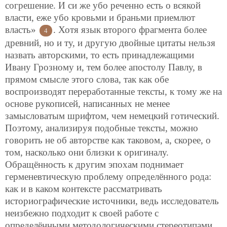
согрешение. И си же убо реченно есть о всякой
власти, еже убо кровьми и браньми приемлют
власть»
. Хотя язык второго фрагмента более
4
древний, но и ту, и другую двойные цитаты нельзя
назвать авторскими, то есть принадлежащими
Ивану Грозному и, тем более апостолу Павлу, в
прямом смысле этого слова, так как обе
воспроизводят переработанные тексты, к тому же на
основе рукописей, написанных не менее
замысловатым шрифтом, чем немецкий готический.
Поэтому, анализируя подобные тексты, можно
говорить не об авторстве как таковом, а, скорее, о
том, насколько они близки к оригиналу.
Обращённость к другим эпохам поднимает
герменевтическую проблему определённого рода:
как и в каком контексте рассматривать
историографические источники, ведь исследователь
неизбежно подходит к своей работе с
определёнными методологическими стереотипами,