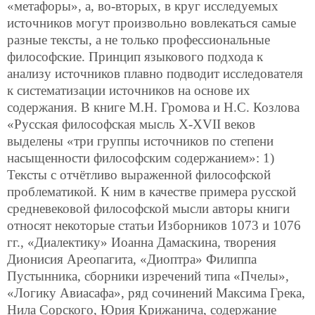
«метафоры», а, во-вторых, в круг исследуемых
источников могут произвольно вовлекаться самые
разные тексты, а не только профессиональные
философские. Принцип языкового подхода к
анализу источников плавно подводит исследователя
к систематизации источников на основе их
содержания. В книге М.Н. Громова и Н.С. Козлова
«Русская философская мысль Х-ХVII веков
выделены «три группы источников по степени
насыщенности философским содержанием»: 1)
Тексты с отчётливо выраженной философской
проблематикой. К ним в качестве примера русской
средневековой философской мысли авторы книги
относят некоторые статьи Изборников 1073 и 1076
гг., «Диалектику» Иоанна Дамаскина, творения
Дионисия Ареопагита, «Диоптра» Филиппа
Пустынника, сборники изречений типа «Пчелы»,
«Логику Авиасафа», ряд сочинений Максима Грека,
Нила Сорского, Юрия Крижанича, содержание