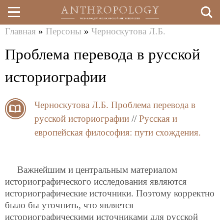
Главная
»
Персоны
»
Черноскутова Л.Б.
Перейти
Вы
Проблема перевода в русской
к
здесь
основному
историографии
содержанию
Черноскутова Л.Б.
Проблема перевода в
русской историографии
//
Русская и
европейская философия: пути схождения.
Важнейшим и центральным материалом
историографического исследования являются
историографические источники. Поэтому корректно
было бы уточнить, что является
историографическими источниками для русской