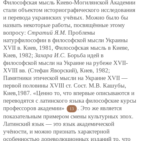
Философская мысль Киево-Могилянской Академии
стали объектом историографического исследования
и перевода украинских учёных. Можно было бы
назвать некоторые работы, посвящённые этому
вопросу:
Стратий Я.М.
Проблемы
натурфилософии в философской мысли Украины
ХVII в. Киев, 1981, Философская мысль в Киеве,
Киев, 1982;
Захара И.С.
Борьба идей в
философской мысли на Украине на рубеже ХVII-
XVIII вв. (Стефан Яворский), Киев, 1982;
Памятники этической мысли на Украине ХVII —
первой половины ХVIII ст. Сост. М.В. Кашубы,
Киев,1987. «Ценно то, что впервые описываются и
переводятся с латинского языка философские курсы
профессоров академии»
. Это же является
13
показательным примером смены культурных эпох.
Латинский язык — это язык академической
учёности, и можно признать характерной
особенностью дореволюционных изданий то, что