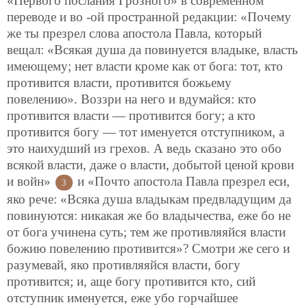
«Первого послания Грозного» в современном
переводе и во -ой пространной редакции: «Почему
же ты презрел слова апостола Павла, который
вещал: «Всякая душа да повинуется владыке, власть
имеющему; нет власти кроме как от бога: тот, кто
противится власти, противится божьему
повелению». Воззри на него и вдумайся: кто
противится власти — противится богу; а кто
противится богу — тот именуется отступником, а
это наихудший из грехов. А ведь сказано это обо
всякой власти, даже о власти, добытой ценой крови
и войн»
и «Почто апостола Павла презрел еси,
3
яко рече: «Всяка душа владыкам предвладущим да
повинуются: никакая же бо владычества, еже бо не
от бога учинена суть; тем же противляяйся власти
божию повелению противится»? Смотри же сего и
разумевай, яко противляяйся власти, богу
противится; и, аще богу противится кто, сий
отступник именуется, еже убо горчайшее