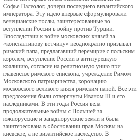
Софье Палеолог, дочери последнего византийского
императора. Эту идею впервые сформулировали
венецианские послы, заинтересованные во
вступлении России в войну против Турции.
Впоследствии к войне московских князей за
«константинову вотчину» неоднократно призывал
римский папа, предлагавший перемирие с польским
королем, вступление России в антитурецкую
коалицию, согласие
на религиозную унию при
главенстве римского епископа, учреждение Римом
Московского патриаршества, коронацию
московского великого князя римским папой. Все эти
предложения были отвергнуты Иваном III и его
наследниками. В эти годы Россия вела
продолжительные войны с Польшей за
южнорусские и западнорусские земли и была
заинтересована в обосновании прав Москвы на
киевское, а не византийское наследство. В