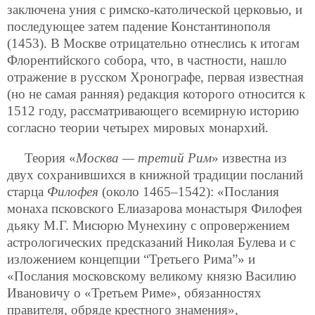
заключена уния с римско-католической церковью, и
последующее затем падение Константинополя
(1453). В Москве отрицательно отнеслись к итогам
Флорентийского собора, что, в частности, нашло
отражение в русском Хронографе, первая известная
(но не самая ранняя) редакция которого относится к
1512 году, рассматривающего всемирную историю
согласно теории четырех мировых монархий.
Теория «
Москва — третий Рим
» известна из
двух сохранившихся в книжной традиции посланий
старца
Филофея
(около 1465–1542): «Послания
монаха псковского Елиазарова монастыря Филофея
дьяку М.Г. Мисюрю Мунехину с опровержением
астрологических предсказаний Николая Булева и с
изложением концепции “Третьего Рима”» и
«Послания московскому великому князю Василию
Ивановичу о «Третьем Риме», обязанностях
правителя, обряде крестного знамения»,