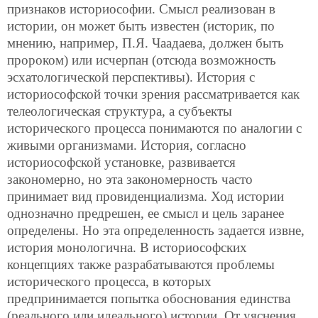
признаков историософии. Смысл реализован в
истории, он может быть известен (историк,
по
мнению, например, П.Я. Чаадаева, должен быть
пророком) или исчерпан (отсюда возможность
эсхатологической перспективы). История с
историософской точки зрения рассматривается как
телеологическая структура, а субъекты
исторического процесса понимаются по аналогии с
живыми организмами. История, согласно
историософской установке, развивается
закономерно, но эта закономерность часто
принимает вид провиденциализма. Ход истории
однозначно предрешен, ее смысл и цель заранее
определены. Но эта определенность задается извне,
история монологична. В историософских
концепциях также разрабатываются проблемы
исторического процесса, в которых
предпринимается попытка обоснования единства
(реального или идеального) истории. От уяснения