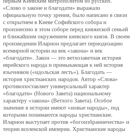
первым Киевским митрополитом из русских.
«Слово о законе и благодати» выражало
официальную точку зрения, было написано в связи
с открытием в Киеве Софийского собора и
произнесено в этом соборе перед княжеской семьей
и ближайшим окружением киевского князя. В своем
произведении Иларион предлагает периодизацию
всемирной истории на век «закона» и век
«благодати». Закон — это ветхозаветная история
еврейского народа и примыкающая к ней история
язычников («идольская лесть»). Благодать —
история христианских народов. Автор «Слова»
противопоставляет универсальный характер
«благодати» (Нового Завета) национальному
характеру «закона» (Ветхого Завета). Особое
значение в истории имеют «новые народы», под
которыми понимаются народы христианские.
Иларион выступает против «богоизбранничества» и
теории вселенской империи. Христианские народы