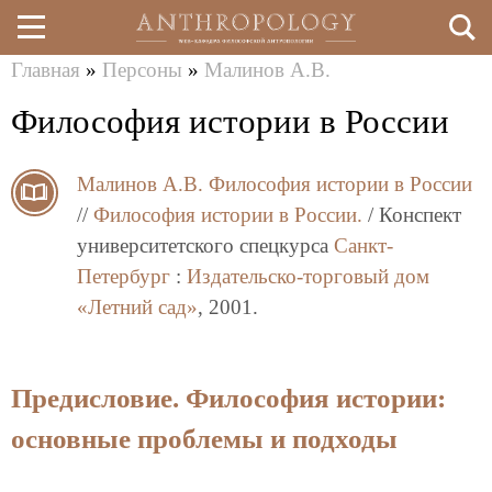
Главная
»
Персоны
»
Малинов А.В.
Перейти
Вы
Философия истории в России
к
здесь
основному
Малинов А.В.
Философия истории в России
содержанию
//
Философия истории в России.
/ Конспект
университетского спецкурса
Санкт-
Петербург
:
Издательско-торговый дом
«Летний сад»
, 2001.
Предисловие. Философия истории:
основные проблемы и подходы