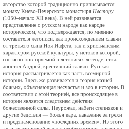
авторство которой традиционно приписывается
монаху Киево-Печерского монастыря
Нестору
(1050–начало XII века). В ней развивается
представление о русском народе как народе
историческом, что подтверждается, по мнению
составителя летописи, как происхождением славян
от третьего сына Ноя Иафета, так и христианским
характером русской культуры, у истоков которой,
согласно повторяемой в летописях легенде, стоял
апостол Андрей, крестивший славян. Русская
история рассматривается как часть всемирной
истории. Здесь же развивается и теория казней
божьих, объясняющая несчастья и зло в истории. В
соответствии с этой теорией, все происходящее в
истории является следствием действия
божественной силы. Неурожаи, набеги степняков и
другие бедствия — божья кара, наказание за грехи
и предзнаменование «последних времен». Из этого
делался этический вывод: необходимость покаяния