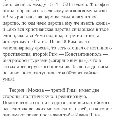
составленных между 1514–1521 годами. Филофей
писал, обращаясь к великому московскому князю:
«Вся христианская царства снидошася в твое
царство, по сем чаем царства ему же нъесть конца»
и «яко вся христианская царства снидошася в твое
едино, яко два Рима подоша, а третии стоит, а
четвертому не быти». Первый Рим впал в
«аполинариеву ересь», то есть отошел от истинного
христианства, второй Рим — Константинополь —
был разорен турками («агаряне внуцы»), что в
глазах древнерусского книжника было следствием
религиозного отступничества (Флорентийская
уния).
Теория «Москва — третий Рим» имеет две
стороны: политическую и религиозную.
Политическая состоит в признании «византийского
наследства» великих московских князей, на которое
они имеют право после женитьбы Ивана III на