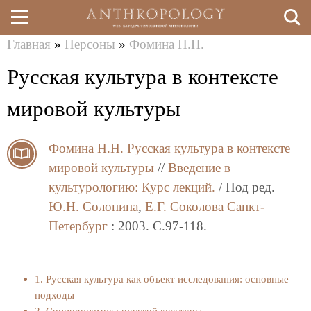
Главная
»
Персоны
»
Фомина Н.Н.
Перейти
Вы
Русская культура в контексте
к
здесь
основному
мировой культуры
содержанию
Фомина Н.Н.
Русская культура в контексте
мировой культуры
//
Введение в
культурологию: Курс лекций.
/ Под ред.
Ю.Н. Солонина
,
Е.Г. Соколова
Санкт-
Петербург
: 2003. C.97-118.
1. Русская культура как объект исследования: основные
подходы
2. Социодинамика русской культуры