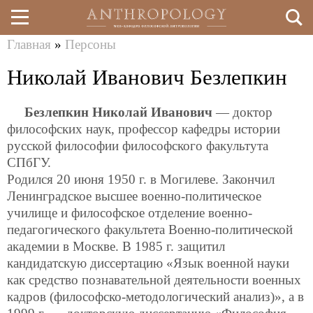
Главная
»
Персоны
Перейти
Вы
Николай Иванович Безлепкин
к
здесь
основному
Безлепкин Николай Иванович
— доктор
содержанию
философских наук, профессор кафедры истории
русской философии философского факультута
СПбГУ.
Родился 20 июня 1950 г. в Могилеве. Закончил
Ленинградское высшее военно-политическое
училище и философское отделение военно-
педагогического факультета Военно-политической
академии в Москве. В 1985 г. защитил
кандидатскую диссертацию «Язык военной науки
как средство познавательной деятельности военных
кадров (философско-методологический анализ)», а в