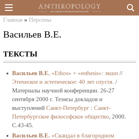
Главная
»
Персоны
Перейти
Вы
Васильев В.Е.
к
здесь
основному
ТЕКСТЫ
содержанию
Васильев В.Е.
«Еthos» + «esthesis»: экшн
//
Этическое и эстетическое: 40 лет спустя.
/
Материалы научной конференции. 26-27
сентября 2000 г. Тезисы докладов и
выступлений
Санкт-Петербург
:
Санкт-
Петербургское философское общество
, 2000.
C.43-45.
Васильев В.Е.
«Скандал в благородном