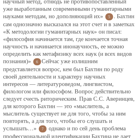
научный метод, отнюдь не противопоставленный
уже выработанным современными гуманитарными
науками методам, но дополняющий их»
. Бахтин
5
сам однозначно высказался на этот счет и в заметках
«К методологии гуманитарных наук» он писал:
«философия начинается там, где кончается точная
научность и начинается инонаучность, ее можно
определить как метафизику всех наук (и всех видов
познания)»
Сейчас уже излишним
6
представляется вопрос, кем был Бахтин по роду
своей деятельности и характеру научных
интересов — литературоведом, лингвистом,
филологом или философом. Вопрос действительно
следует счесть риторическим. Прав С.С. Аверинцев,
для которого Бахтин — это «мыслитель, а
мыслитель существует не для того, чтобы за ним
повторять, а для того, чтобы его слушать и
услышать…»
однако и по сей день проблема
7
профессиональной идентификации Бахтина не дает