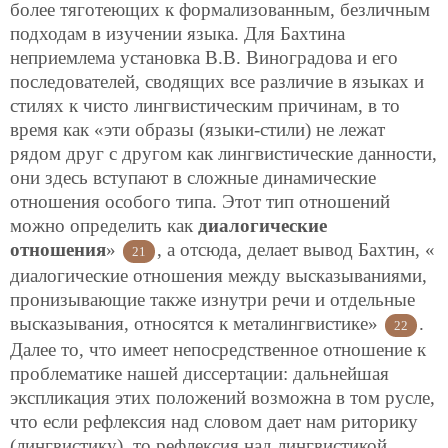
более тяготеющих к формализованным, безличным
подходам в изучении языка. Для Бахтина
неприемлема установка В.В. Виноградова и его
последователей, сводящих все различие в языках и
стилях к чисто лингвистическим причинам, в то
время как «эти образы (языки-стили) не лежат
рядом друг с другом как лингвистические данности,
они здесь вступают в сложные динамические
отношения особого типа. Этот тип отношений
можно определить как
диалогические
отношения
»
, а отсюда, делает вывод Бахтин, «
21
диалогические отношения между высказываниями,
пронизывающие также изнутри речи и отдельные
высказывания, относятся к металингвистике»
.
22
Далее то, что имеет непосредственное отношение к
проблематике нашей диссертации: дальнейшая
экспликация этих положений возможна в том русле,
что если рефлексия над словом дает нам риторику
(лингвистику), то рефлексия над лингвистикой