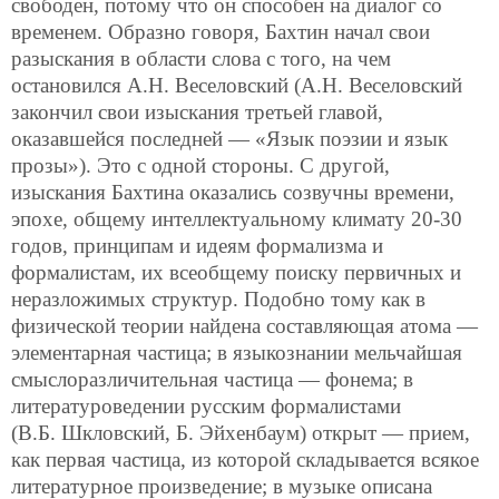
свободен, потому что он способен на диалог со
временем. Образно говоря, Бахтин начал свои
разыскания в области слова с того, на чем
остановился А.Н. Веселовский (А.Н. Веселовский
закончил свои изыскания третьей главой,
оказавшейся последней — «Язык поэзии и язык
прозы»). Это с одной стороны. С другой,
изыскания Бахтина оказались созвучны времени,
эпохе, общему интеллектуальному климату 20-30
годов, принципам и идеям формализма и
формалистам, их всеобщему поиску первичных и
неразложимых структур. Подобно тому как в
физической теории найдена составляющая атома —
элементарная частица; в языкознании мельчайшая
смыслоразличительная частица — фонема; в
литературоведении русским формалистами
(В.Б. Шкловский, Б. Эйхенбаум) открыт — прием,
как первая частица, из которой складывается всякое
литературное произведение; в музыке описана