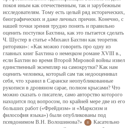
покоя иным как отечественным, так и зарубежным
исследователям. Тому есть целый ряд исторических,
биографических и даже личных причин. Конечно, с
нашей точки зрения трудно понять и правильно
оценить поступки Бахтина, как это пытается сделать
Ч. Шустер в статье «Михаил Бахтин как теоретик
риторики»: «Как можно говорить про одну из
главных книг Бахтина о немецком романе XVIII в.,
если Бахтин во время Второй Мировой войны извел
единственный экземпляр на самокрутки? Как нам
оценить человека, который сам так недооценивал
себя, что хранил в Саранске неопубликованные
рукописи в дровяном сарае, полном крысами? Что
можно сказать о писателе, само авторство которого
находится под вопросом, по крайней мере две из его
больших работ («Фрейдизм» и «Марксизм и
философия языка») были опубликованы под
псевдонимом В.Н. Волошинова?»
Касательно
8