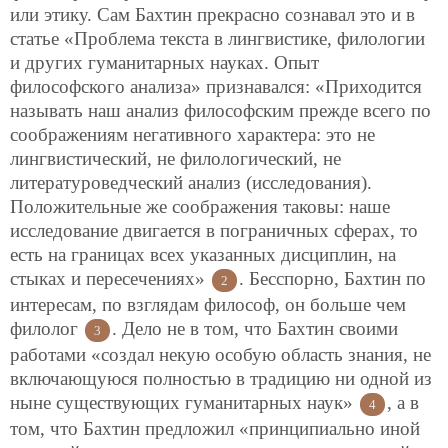
или этику. Сам Бахтин прекрасно сознавал это и в
статье «Проблема текста в лингвистике, филологии
и других гуманитарных науках. Опыт
философского анализа» признавался: «Приходится
называть наш анализ философским прежде всего по
соображениям негативного характера: это не
лингвистический, не филологический, не
литературоведческий анализ (исследования).
Положительные же соображения таковы: наше
исследование двигается в пограничных сферах, то
есть на границах всех указанных дисциплин, на
стыках и пересечениях»
. Бесспорно, Бахтин по
2
интересам, по взглядам философ, он больше чем
филолог
. Дело не в том, что Бахтин своими
3
работами «создал некую особую область знания, не
включающуюся полностью в традицию ни одной из
ныне существующих гуманитарных наук»
, а в
4
том, что Бахтин предложил «принципиально иной