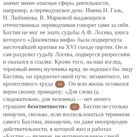
значит менее опасные сферы деятельности,
например, в переводческое дело. Имена Н. Галь,
Н. Любимова, В. Марковой выдающихся
отечественных переводчиков говорят сами за себя.
Бахтин не мог не знать судьбы А.Ф. Лосева, книга
которого «Диалектика мифа» была подвергнута
жесточайшей критике на XVI съезде партии. Он и
сам разделил судьбу Лосева, подвергся репрессиям
и оказался в ссылке. Кроме того, на наш взгляд,
терновый венец мученика вряд ли подошел бы лицу
Бахтина, он предпочел иной путь: незаметного, но
кропотливого труда
. Он всю жизнь оставался
14
верен своему принципу: «Для слова (а,
следовательно, для человека) — нет ничего
страшнее
безответности
»
. Бахтин не столько
15
ненаучен, сколько, если воспользоваться термином
самого Бахтина, инонаучен, он даже иноприроден
действительности, в которой жил и работал
«Бахтин — явление, не мотивированное самой