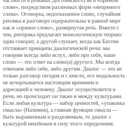
частности в романах Достоевского) не в «прямом
слове», посредством различных форм «непрямого
слова». Оговорка, недосказанное слово, случайная
реплика в разговоре содержательны в равной мере
как и «прямое слово», развернутая речь. Вместе с
тем, риторика предлагает монологическую теорию:
один говорит, а другой слушает, когда как Бахтин
отстаивает принципы диалогической речи: мы
говорим всегда либо вслух, либо про себя, наше
слово — это ответ на слово(а) другого. Мы всегда
отвечаем либо себе, либо другим. Диалог — это не
только разговор сегодня и с кем-то, его модальность
не исчерпывается настоящим временем и
адресацией к человеку. Диалог осуществляется в
речи, но происходит он также и между культурами.
Если любая культура — набор ценностей, «упаковка
смысла» (Налимов), а главная функция смысла —
быть выраженным и разделяемым, то диалог с
культурой неизбежен в силу этого определения.