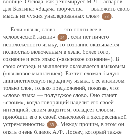
вообще. Отсюда, как резюмирует М.Л. Гаспаров
для Бахтина: «Задача творчества — выложить свою
мысль из чужих унаследованных слов»
.
33
Если «язык, слово — это почти все в
человеческой жизни»
, если нет ничего
34
неположенного языку, то сознание оказывается
полностью включенным в язык, более того,
сознание и есть язык: («языковое сознание»). В
свою очередь и мышление оказывается языковым
(«языковое мышление»). Бахтин сломал былую
лингвистическую парадигму языка, с ее анализом
только слов, только предложений, показав, что:
«слово языка — получужое слово. Оно станет
«своим», когда говорящий наделит его своей
интенцией, своим акцентом, овладеет словом,
приобщит его к своей смысловой и экспрессивной
устремленности»
. Между прочим, в этом он
35
опять очень близок А.Ф. Лосеву, который также