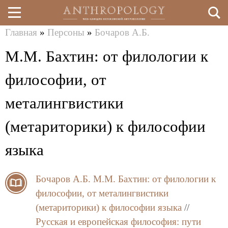
Главная
»
Персоны
»
Бочаров А.Б.
Перейти
Вы
М.М. Бахтин: от филологии к
к
здесь
основному
философии, от
содержанию
металингвистики
(метариторики) к философии
языка
Бочаров А.Б.
М.М. Бахтин: от филологии к
философии, от металингвистики
(метариторики) к философии языка
//
Русская и европейская философия: пути