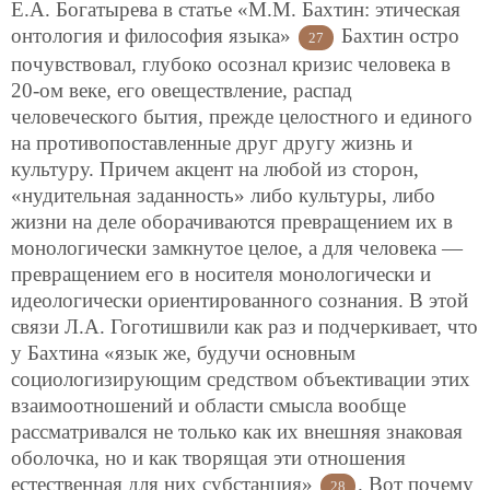
Е.А. Богатырева в статье «М.М. Бахтин: этическая
онтология и философия языка»
Бахтин остро
27
почувствовал, глубоко осознал кризис человека в
20-ом веке, его овеществление, распад
человеческого бытия, прежде целостного и единого
на противопоставленные друг другу жизнь и
культуру. Причем акцент на любой из сторон,
«нудительная заданность» либо культуры, либо
жизни на деле оборачиваются превращением их в
монологически замкнутое целое, а для человека —
превращением его в носителя монологически и
идеологически ориентированного сознания. В этой
связи Л.А. Гоготишвили как раз и подчеркивает, что
у Бахтина «язык же, будучи основным
социологизирующим средством объективации этих
взаимоотношений и области смысла вообще
рассматривался не только как их внешняя знаковая
оболочка, но и как творящая эти отношения
естественная для них субстанция»
. Вот почему
28