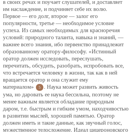
в своих речах и поучает слушателей, и доставляет
им наслаждение, и подчиняет себе их волю.
Первое — его долг, второе — залог его
популярности, третье — необходимое условие
успеха. Из самых необходимых для красноречия
условий: природного таланта, навыка и знаний, —
важнее всего знания, ибо первенство принадлежит
образованному оратору-философу. «Истинный
оратор должен исследовать, переслушать,
перечитать, обсудить, разобрать, испробовать все,
что встречается человеку в жизни, так как в ней
вращается оратор и она служит ему
материалом»
. Наука может развить живость
5
ума, но даровать ее наука бессильна, поэтому не
менее важным является обладание природным
даром, т.е. быстрым и гибким умом, находчивостью
в развитии мыслей, хорошей памятью. Оратор
должен иметь и такие данные, как звучный голос,
мужественное телосложение. Идеал цицероновского