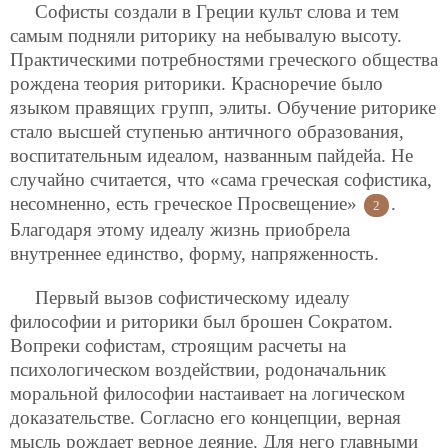
Софисты создали в Греции культ слова и тем
самым подняли риторику на небывалую высоту.
Практическими потребностями греческого общества
рождена теория риторики. Красноречие было
языком правящих групп, элиты. Обучение риторике
стало высшей ступенью античного образования,
воспитательным идеалом, названным пайдейа. Не
случайно считается, что «сама греческая софистика,
несомненно, есть греческое Просвещение»
.
2
Благодаря этому идеалу жизнь приобрела
внутреннее единство, форму, напряженность.
Первый вызов софистическому идеалу
философии и риторики был брошен Сократом.
Вопреки софистам, строящим расчеты на
психологическом воздействии, родоначальник
моральной философии настаивает на логическом
доказательстве. Согласно его концепции, верная
мысль рождает верное деяние. Для него главными