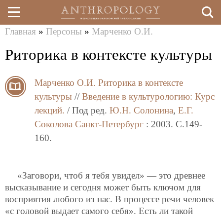
Главная
»
Персоны
»
Марченко О.И.
Перейти
Вы
Риторика в контексте культуры
к
здесь
основному
Марченко О.И.
Риторика в контексте
содержанию
культуры
//
Введение в культурологию: Курс
лекций.
/ Под ред.
Ю.Н. Солонина
,
Е.Г.
Соколова
Санкт-Петербург
: 2003. C.149-
160.
«Заговори, чтоб я тебя увидел» — это древнее
высказывание и сегодня может быть ключом для
восприятия любого из нас. В процессе речи человек
«с головой выдает самого себя». Есть ли такой