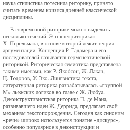
наука стилистика потеснила риторику, принято
считать временем кризиса древней классической
дисциплины.
В современной риторике можно выделить
несколько течений. Это «неориторика»
Х. Перельмана, в основе которой лежит теория
аргументации. Концепция Р. Гадамера и его
последователей называется герменевтической
риторикой. Риторическая семиотика представлена
такими именами, как Р. Якобсон, Ж. Лакан,
Ц. Тодоров, У. Эко. Лингвистика текста,
литературная риторика разрабатывалась «группой
М» льежских логиков во главе с Ж. Дюбуа.
Деконструктивистская риторика П. де Мана,
развивавшего идеи Ж. Деррида, предлагает свой
механизм текстопорождения. Сегодня как синоним
«речи» широко используется понятие «дискурс»,
особенно популярное в деконструкции и