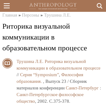
Главная
»
Персоны
»
Трушина Л.Е.
Перейти
Вы
Риторика визуальной
к
здесь
основному
коммуникации в
содержанию
образовательном процессе
Трушина Л.Е.
Риторика визуальной
коммуникации в образовательном процессе
//
Серия “Symposium”
,
Философия
образования.
, Выпуск 23 / Сборник
материалов конференции
Санкт-Петербург
:
Санкт-Петербургское философское
общество
, 2002. C.375-378.