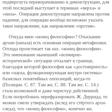
подвергнута переворачиванию и деконструкции, для
этой последней выступает в терминах «верха» и
«низа». Операция деконструкции направлена против
падения; для операции вообще возможно указать
такое направление, как направление «против».
Откуда явен «конец философии»? Отыскание
архии (начала) есть основная операция метафизики.
Отсюда проистекает так наз. «конец философии».
Это именование нынешней «всемирно-
исторической» ситуации отсылает к границе,
благодаря которой философия как «достоверность»
или «наука, функционирующая внутри системы»
базисных понятийных оппозиций, когда-то
(Позиции. С. 87. Там же, С. 88. Там же. С. 14.)
стала возможной и даже чересчур действенной.
Если попробовать перефразировать Ж. Деррида, то
можно смело утверждать (вслед его стёртого архи-
следа), что «конец философии», конечно же,