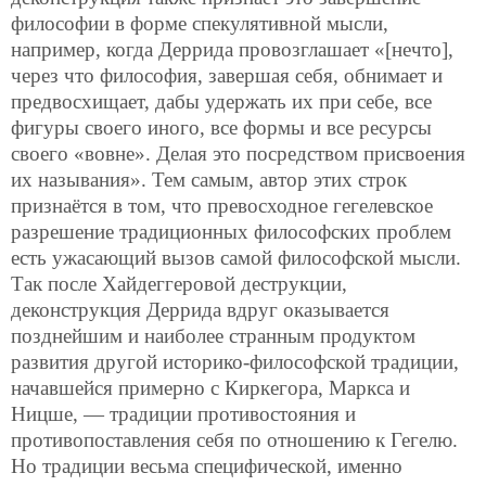
философии в форме спекулятивной мысли,
например, когда Деррида провозглашает «[нечто],
через что философия, завершая себя, обнимает и
предвосхищает, дабы удержать их при себе, все
фигуры своего иного, все формы и все ресурсы
своего «вовне». Делая это посредством присвоения
их называния». Тем самым, автор этих строк
признаётся в том, что превосходное гегелевское
разрешение традиционных философских проблем
есть ужасающий вызов самой философской мысли.
Так после Хайдеггеровой деструкции,
деконструкция Деррида вдруг оказывается
позднейшим и наиболее странным продуктом
развития другой историко-философской традиции,
начавшейся примерно с Киркегора, Маркса и
Ницше, — традиции противостояния и
противопоставления себя по отношению к Гегелю.
Но традиции весьма специфической, именно