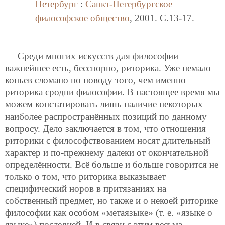
Петербург
:
Санкт-Петербургское
философское общество
, 2001. C.13-17.
Среди многих искусств для философии
важнейшее есть, бесспорно, риторика. Уже немало
копьев сломано по поводу того, чем именно
риторика сродни философии. В настоящее время мы
можем констатировать лишь наличие некоторых
наиболее распространённых позиций по данному
вопросу. Дело заключается в том, что отношения
риторики с философствованием носят длительный
характер и по-прежнему далеки от окончательной
определённости. Всё больше и больше говорится не
только о том, что риторика выказывает
специфический норов в притязаниях на
собственный предмет, но также и о некоей риторике
философии как особом «метаязыке» (т. е. «языке о
языке») последней. И в связи с этим весьма