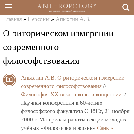
Главная
»
Персоны
»
Апыхтин А.В.
Перейти
Вы
О риторическом измерении
к
здесь
основному
современного
содержанию
философствования
Апыхтин А.В.
О риторическом измерении
современного философствования
//
Философия XX века: школы и концепции.
/
Научная конференция к 60-летию
философского факультета СПбГУ, 21 ноября
2000 г. Материалы работы секции молодых
учёных «Философия и жизнь»
Санкт-