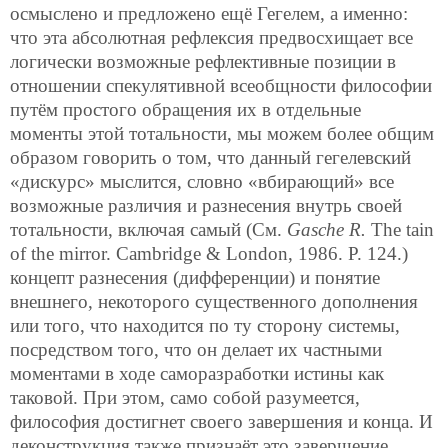
осмыслено и предложено ещё Гегелем, а именно:
что эта абсолютная рефлексия предвосхищает все
логически возможные рефлективные позиции в
отношении спекулятивной всеобщности философии
путём простого обращения их в отдельные
моменты этой тотальности, мы можем более общим
образом говорить о том, что данный гегелевский
«дискурс» мыслится, словно «вбирающий» все
возможные различия и разнесения внутрь своей
тотальности, включая самый (Cм.
Gasche R.
The tain
of the mirror. Cambridge & London, 1986. P. 124.)
концепт разнесения (дифференции) и понятие
внешнего, некоторого существенного дополнения
или того, что находится по ту сторону системы,
посредством того, что он делает их частными
моментами в ходе саморазработки истины как
таковой. При этом, само собой разумеется,
философия достигнет своего завершения и конца.
И
деконструкция также признаёт это завершение