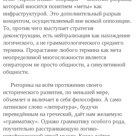
который вносится понятием «меты» как
инфраструктурой. Это дополнительный разрыв
концептом, осуществляемый вне всякой оппозиции.
То, против чего выступает стратегия
деконструкции, есть нейтрализация как нахождение
логического, а не грамматологического среднего
термина. Прорастание любого термина как мета
неопределимой многосложности является
оператором не просто общности, а симулятивной
общности.
Риторика на всём протяжении своего
исторического развития, по меньшей мере,
объемлет и включает в себя философию. А само
латинское слово «литература», будучи
переведённым на греческий, даёт нам желаемую
«грамматику». Однако грамматику особого рода,
поучительно расстраивающую логико-
метафизический строй мысли. Когда даётся