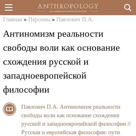
Главная
»
Персоны
»
Павлович П.А.
Перейти
Вы
Антиномизм реальности
к
здесь
основному
свободы воли как основание
содержанию
схождения русской и
западноевропейской
философии
Павлович П.А.
Антиномизм реальности
свободы воли как основание схождения
русской и западноевропейской философии
//
Русская и европейская философия: пути