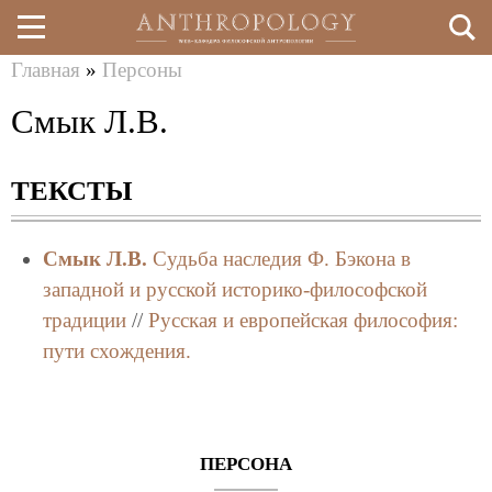
Главная
»
Персоны
Перейти
Вы
Смык Л.В.
к
здесь
основному
ТЕКСТЫ
содержанию
Смык Л.В.
Судьба наследия Ф. Бэкона в
западной и русской историко-философской
традиции
//
Русская и европейская философия:
пути схождения.
ПЕРСОНА