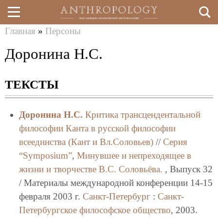
Главная
»
Персоны
Перейти
Вы
Доронина Н.С.
к
здесь
основному
ТЕКСТЫ
содержанию
Доронина Н.С.
Критика трансцендентальной
философии Канта в русской философии
всеединства (Кант и Вл.Соловьев)
//
Серия
“Symposium”
,
Минувшее и непреходящее в
жизни и творчестве В.С. Соловьёва.
, Выпуск 32
/ Материалы международной конференции 14-15
февраля 2003 г.
Санкт-Петербург
:
Санкт-
Петербургское философское общество
, 2003.