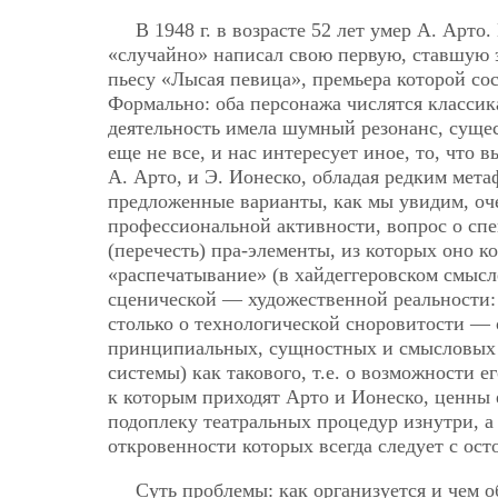
В 1948 г. в возрасте 52 лет умер А. Арто
«случайно» написал свою первую, ставшую 
пьесу «Лысая певица», премьера которой сос
Формально: оба персонажа числятся классик
деятельность имела шумный резонанс, сущес
еще не все, и нас интересует иное, то, что
А. Арто, и Э. Ионеско, обладая редким мет
предложенные варианты, как мы увидим, оч
профессиональной активности, вопрос о спе
(перечесть) пра-элементы, из которых оно 
«распечатывание» (в хайдеггеровском смысл
сценической — художественной реальности: 
столько о технологической сноровитости —
принципиальных, сущностных и смысловых 
системы) как такового, т.е. о возможности 
к которым приходят Арто и Ионеско, ценны 
подоплеку театральных процедур изнутри, а
откровенности которых всегда следует с ос
Суть проблемы: как организуется и чем 