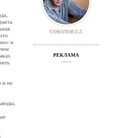
да,
факта.
ьная
СОКОЛОВ Е.Г.
это
нно: и
ичем
РЕКЛАМА
мках
нить
 и не
Выводы,
ные
о