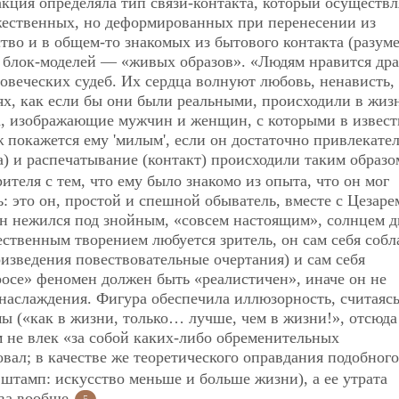
кция определяла тип связи-контакта, который осуществл
ожественных, но деформированных при перенесении из
тво и в общем-то знакомых из бытового контакта (разуме
) блок-моделей — «живых образов». «Людям нравится дра
овеческих судеб. Их сердца волнуют любовь, ненависть,
иях, как если бы они были реальными, происходили в жи
а, изображающие мужчин и женщин, с которыми в извес
 покажется ему 'милым', если он достаточно привлекател
а) и распечатывание (контакт) происходили таким образо
теля с тем, что ему было знакомо из опыта, что он мог
: это он, простой и спешной обыватель, вместе с Цезаре
он нежился под знойным, «совсем настоящим», солнцем 
жественным творением любуется зритель, он сам себя собл
оизведения
повествовательные очертания) и сам себя
росе» феномен должен быть «реалистичен», иначе он не
наслаждения. Фигура обеспечила иллюзорность, считаяс
 («как в жизни, только… лучше, чем в жизни!», отсюда
м не влек «за собой каких-либо обременительных
овал; в качестве же теоретического оправдания подобного
тамп: искусство меньше и больше жизни), а ее утрата
тва вообще
.