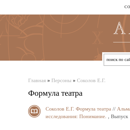
С
Главная
»
Персоны
»
Соколов Е.Г.
Вы
Формула театра
здесь
Соколов Е.Г.
Формула театра
//
Альма
исследования: Понимание.
, Выпуск 