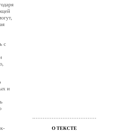
годаря
ющей
огут,
ая
ь с
и
ю,
о
ых и
ь
о
к-
О ТЕКСТЕ