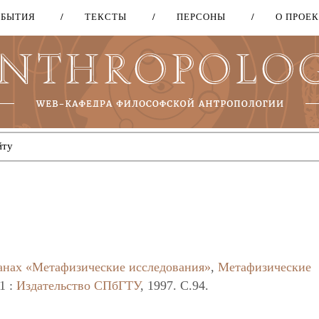
ОБЫТИЯ
ТЕКСТЫ
ПЕРСОНЫ
О ПРОЕ
Перейти
к
основному
содержанию
нах «Метафизические исследования»
,
Метафизические
1 :
Издательство СПбГТУ
, 1997. C.94.