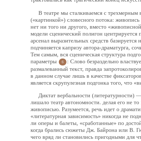
В театре мы сталкиваемся с трехмерным
(«картинкой») словесного потока: живопись 
нет ни того ни другого, вместо «живописно
модели сценический полигон центрируется п
арсенал выразительных средств базируется 
подчиняется капризу автора-драматурга, с
Тем самым, вся сценическая структура подг
параметры
: Слово безраздельно властву
6
размалеванный текст, правда запротоколир
в данном случае лишь в качестве фиксаторо
является скрупулезная подгонка того, что «в
Диктат вербальности (литературности) — 
лишало театр автономности. делая его не то
живописью. Разумеется, речь идет о драмати
«литературная зависимость» никогда не подн
ли оперы и балеты, «сработанные» по досто
когда брались сюжеты Дж. Байрона или В. Г
чего вряд ли становились пригодными для чт