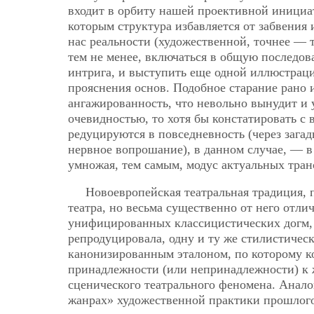
входит в орбиту нашей проективной инициат
которым структура избавляется от забвения
нас реальности (художественной, точнее — 
тем не менее, включаться в общую последов
интрига, и выступить еще одной иллюстрац
прояснения основ. Подобное старание рано 
ангажированность, что невольно вынудит и у
очевидностью, то хотя бы констатировать с
редуцируются в повседневность (через зага
нервное вопрошание), в данном случае, — в
умножая, тем самым, модус актуальных тра
Новоевропейская театральная традиция, 
театра, но весьма существенно от него отли
унифицированных классицистических догм, в
репродуцировала, одну и ту же стилистическ
канонизированным эталоном, по которому к
принадлежности (или непринадлежности) к 
сценического театрального феномена. Анал
жанрах» художественной практики прошлого