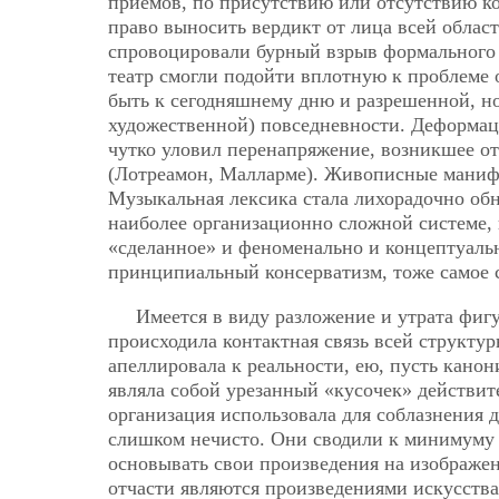
приемов, по присутствию или отсутствию к
право выносить вердикт от лица всей област
спровоцировали бурный взрыв формального р
театр смогли подойти вплотную к проблеме
быть к сегодняшнему дню и разрешенной, но
художественной) повседневности. Деформац
чутко уловил перенапряжение, возникшее от
(Лотреамон, Малларме). Живописные манифе
Музыкальная лексика стала лихорадочно обн
наиболее организационно сложной системе, 
«сделанное» и феноменально и концептуальн
принципиальный консерватизм, тоже самое с
Имеется в виду разложение и утрата фигу
происходила контактная связь всей структу
апеллировала к реальности, ею, пусть кано
являла собой урезанный «кусочек» действит
организация использовала для соблазнения 
слишком нечисто. Они сводили к минимуму 
основывать свои произведения на изображе
отчасти являются произведениями искусств