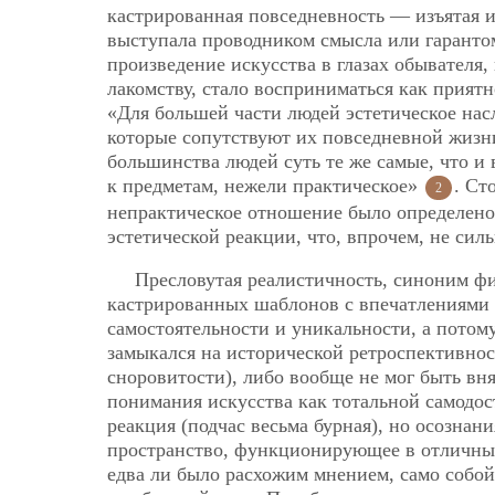
кастрированная повседневность — изъятая и
выступала проводником смысла или гарантом
произведение искусства в глазах обывателя,
лакомству, стало восприниматься как прият
«Для большей части людей эстетическое нас
которые сопутствуют их повседневной жизн
большинства людей суть те же самые, что и
к предметам, нежели практическое»
. Ст
2
непрактическое отношение было определено
эстетической реакции, что, впрочем, не си
Пресловутая реалистичность, синоним фи
кастрированных шаблонов с впечатлениями 
самостоятельности и уникальности, а потом
замыкался на исторической ретроспективно
сноровитости), либо вообще не мог быть вн
понимания искусства как тотальной самодос
реакция (подчас весьма бурная), но осозна
пространство, функционирующее в отличны
едва ли было расхожим мнением, само собо