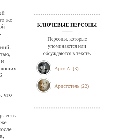
ей
то же
КЛЮЧЕВЫЕ ПЕРСОНЫ
ой
ь
Персоны, которые
упоминаются или
ений.
обсуждаются в тексте.
стью,
 и
упающих
Арто А.
(3)
й
Аристотель
(22)
, что
р: есть
аже
после
в,