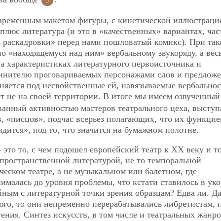
5
 временным макетом фигуры, с кинетической иллюстраци
плюс литература (и это в «качественных» вариантах, час
й раскадровки» перед нами пошловатый комикс). При так
о «находящемуся над ним» вербальному звукоряду, а вес
на характеристиках литературного первоисточника и
очинителю проговариваемых персонажами слов и предлож
оняется под несвойственные ей, навязываемые вербально
ет
не на своей территории. В итоге мы имеем озвученный
ованный активностью мастеров театрального цеха, выст
в, «писцов», подчас всерьез полагающих, что их функцие
идится», под то, что значится на бумажном полотне.
это то, с чем подошел европейский театр к ХХ веку и то
 пространственной литературой, не то темпоральной
ческом театре, а не музыкальном или балетном, где
ималась до уровня проблемы, что кстати ставилось в уко
йным с литературной точки зрения образцам? Едва ли. Д
юго, то они непременно перерабатывались либретистам, 
ения. Синтез искусств, в том числе и театральных жанро