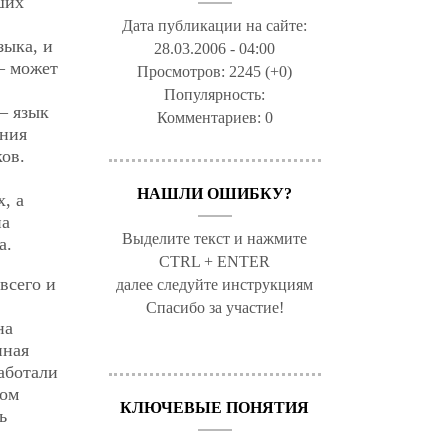
ших
Дата публикации на сайте:
зыка, и
28.03.2006 - 04:00
— может
Просмотров:
2245 (+0)
Популярность:
— язык
Комментариев:
0
ения
ов.
НАШЛИ ОШИБКУ?
, а
на
Выделите текст и нажмите
а.
CTRL + ENTER
всего и
далее следуйте инструкциям
Спасибо за участие!
на
нная
аботали
ком
КЛЮЧЕВЫЕ ПОНЯТИЯ
ь