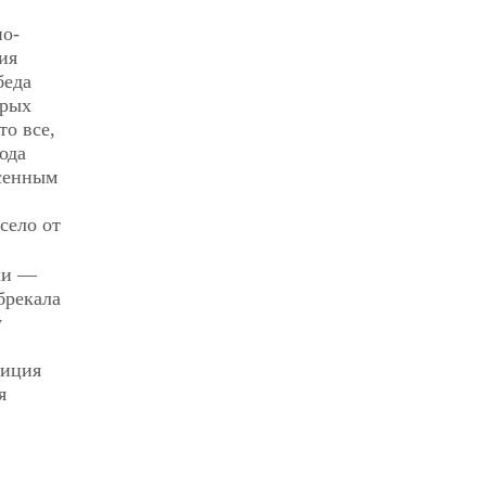
но-
ия
беда
орых
то все,
ода
есенным
село от
ки —
брекала
у
зиция
я