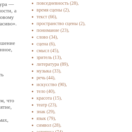
повседневность
(28),
гура —
время сцены
(2),
ости, а
текст
(66),
новому
асиво».
пространство сцены
(2),
понимание
(23),
слово
(34),
ошение
сцена
(6),
анное,
смысл
(45),
зритель
(13),
литература
(89),
музыка
(33),
ть
речь
(44),
искусство
(90),
тело
(40),
красота
(15),
м, что
театр
(23),
ятие,
знак
(29),
язык
(79),
мах,
символ
(28),
эстетика
(74),