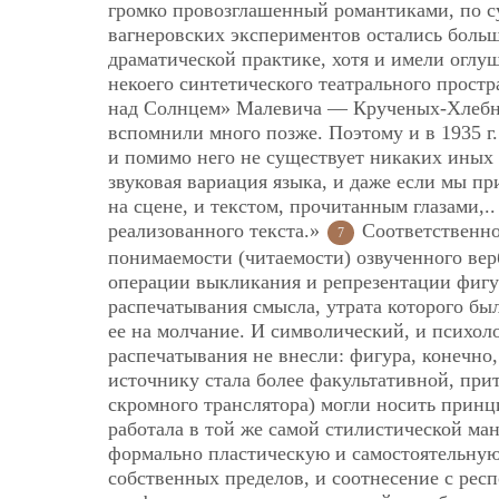
громко провозглашенный романтиками, по сущ
вагнеровских экспериментов остались боль
драматической практике, хотя и имели огл
некоего синтетического театрального простр
над Солнцем» Малевича — Крученых-Хлебни
вспомнили много позже. Поэтому и в 1935 г.
и помимо него не существует никаких иных 
звуковая вариация языка, и даже если мы п
на сцене, и текстом, прочитанным глазами,..
реализованного текста.»
Соответственно
7
понимаемости
(читаемости) озвученного ве
операции выкликания и репрезентации фиг
распечатывания смысла, утрата которого бы
ее на молчание. И символический, и психол
распечатывания не внесли: фигура, конечно,
источнику стала более факультативной, при
скромного транслятора) могли носить прин
работала в той же самой стилистической ма
формально пластическую и самостоятельную,
собственных пределов, и соотнесение с рес