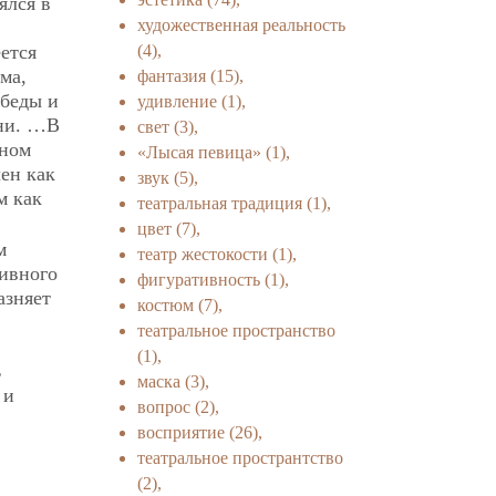
ялся в
художественная реальность
(4),
ется
ма,
фантазия
(15),
 беды и
удивление
(1),
зни. …В
свет
(3),
тном
«Лысая певица»
(1),
ен как
звук
(5),
м как
театральная традиция
(1),
цвет
(7),
м
театр жестокости
(1),
дивного
фигуративность
(1),
азняет
костюм
(7),
театральное пространство
(1),
ь
маска
(3),
 и
вопрос
(2),
восприятие
(26),
театральное пространтство
(2),