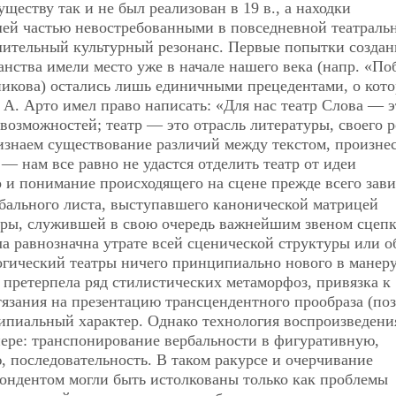
еству так и не был реализован в 19 в., а находки
шей частью невостребованными в повседневной театраль
ушительный культурный резонанс. Первые попытки создан
анства имели место уже в начале нашего века (напр. «По
кова) остались лишь единичными прецедентами, о кот
 А. Арто имел право написать: «Для нас театр Слова — э
возможностей; театр — это отрасль литературы, своего р
ризнаем существование различий между текстом, произн
 — нам все равно не удастся отделить театр от идеи
 и понимание происходящего на сцене прежде всего зави
рбального листа, выступавшего канонической матрицей
уры, служившей в свою очередь важнейшим звеном сцеп
ла равнозначна утрате всей сценической структуры или о
огический театры ничего принципиально нового в манер
 претерпела ряд стилистических метаморфоз, привязка к
тязания на презентацию трансцендентного прообраза (по
ципиальный характер. Однако технология воспроизведени
нере: транспонирование вербальности в фигуративную,
 последовательность. В таком ракурсе и очерчивание
пондентом могли быть истолкованы только как проблемы