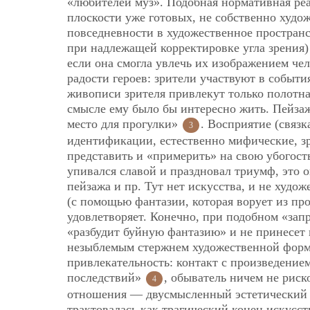
«любителей муз». Подобная нормативная реа
плоскости уже готовых, не собственно худ
повседневности в художественное пространс
при надлежащей корректировке угла зрения
если она смогла увлечь их изображением чел
радости героев: зрители участвуют в событ
живописи зрителя привлекут только полотн
смысле ему было бы интересно жить. Пейзаж
место для прогулки»
. Восприятие (связк
3
идентификации, естественно мифические, зри
представить и «примерить» на свою убогость
упивался славой и праздновал триумф, это 
пейзажа и пр. Тут нет искусства, и не худо
(с помощью фантазии, которая ворует из пр
удовлетворяет. Конечно, при подобном «зап
«разбудит буйную фантазию» и не принесет 
незыблемым стержнем художественной формы
привлекательность: контакт с произведение
последствий»
, обыватель ничем не риск
4
отношения — двусмысленный эстетический ш
трактовалась как трагический конец искусс