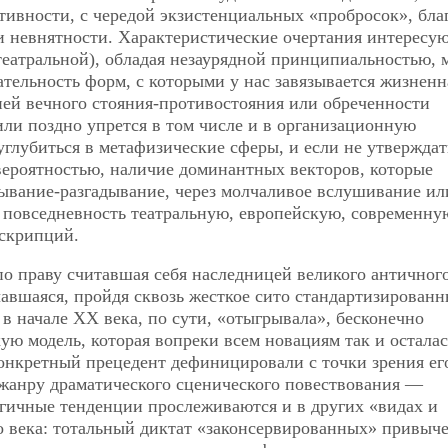
ивности, с чередой экзистенциальных «пробросок», бла
 и невнятности. Характеристические очертания интересу
театральной),
обладая незаурядной принципиальностью, м
ательность форм, с которыми у нас завязывается жизненн
ией вечного стояния-противостояния или обреченности
или поздно упрется в том числе и в организационную
глубиться в метафизические сферы, и если не утверждат
 вероятностью, наличие доминантных векторов, которые
дывание-разгадывание, через молчаливое вслушивание ил
 повседневность театральную, европейскую, современну
нскрипций.
по праву считавшая себя наследницей великого античног
чавшаяся, пройдя сквозь жесткое сито стандартизированн
 начале ХХ века, по сути, «отыгрывала», бесконечно
ую модель, которая вопреки всем новациям так и осталас
онкретный прецедент дефиницировали с точки зрения ег
жанру драматического сценического повествования —
огичные тенденции прослеживаются и в других «видах и
 века: тотальный диктат «законсервированных» привыче