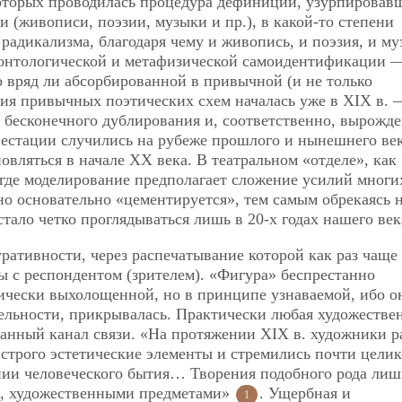
оторых проводилась процедура дефиниции, узурпировав
и (живописи, поэзии, музыки и пр.), в какой-то степени
адикализма, благодаря чему и живопись, и поэзия, и му
 онтологической и метафизической самоидентификации 
 вряд ли абсорбированной в привычной (и не только
ия привычных поэтических схем началась уже в XIX в. 
 бесконечного дублирования и, соответственно, вырожд
стации случились на рубеже прошлого и нынешнего век
овляться в начале
ХХ века. В театральном «отделе», как
где моделирование предполагает сложение усилий многих
о основательно «цементируется», тем самым обрекаясь 
тало четко проглядываться лишь в 20-х годах нашего век
ративности, через распечатывание которой как раз чаще 
ры с респондентом (зрителем). «Фигура» беспрестанно
нически выхолощенной, но в принципе узнаваемой, ибо о
ельности, прикрывалась. Практически любая художестве
данный канал связи. «На протяжении XIX в. художники р
строго эстетические элементы и стремились почти цели
нии человеческого бытия… Творения подобного рода лиш
а, художественными предметами»
. Ущербная и
1