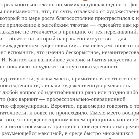
з реального контекста, но мимикрирующая под него, фи
 понимаемости, что, по сути, отвлекало от художественн
 который по мере роста благосостояния пристрастился к 
ное приложение к житейским тяготам — «сделайте нам кр
лаждение не отличается в принципе от тех переживаний,
и… объект, на который направлено искусство… для
 в каждодневном существовании..: им неведомо иное отн
оит вспомнить, что именно бескорыстное, незаинтересов
 И. Кантом как важнейшее условие и бытия искусства и
льно повлияло на художественную повседневность.
гуративности, узнаваемость, примитивная соотнесеннос
повседневности, лишали художественную реальность
у любой вопрос об идентификации рано или поздно либо
сти (как вариант — профессионально-операционной
ятно сформулирован. Вероятно, правомерно говорить о то
таточности, и вовсе не происходило. Имело место воспри
ния того, что перед воспринимающем принципиально иное
х и несоотносимых в принципе с повседневностью режи
й разумеющейся максимой, в среде быстро множащихся