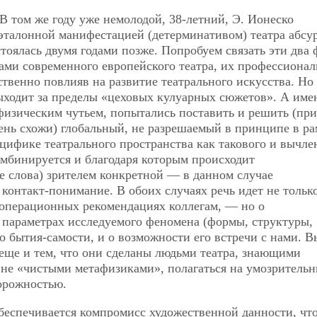
. В том же году уже немолодой, 38-летний, Э. Ионеско
эталонной манифестацией (детерминативом) театра абсур
тоялась двумя годами позже. Попробуем связать эти два 
ами современного европейского театра, их профессионал
твенно повлияв на развитие театрального искусства. Но 
 выходит за пределы «цеховых кулуарных сюжетов». А име
афизическим чутьем, попытались поставить и решить (пр
ень схожи) глобальный, не разрешаемый в принципе в ра
цифике театрального пространства как такового и вычле
комбинируется и благодаря которым происходит
е слова) зрителем конкретной — в данном случае
контакт-понимание. В обоих случаях речь идет не только
 операционных рекомендациях коллегам, — но о
параметрах исследуемого феномена (формы, структуры,
его бытия-самости, и о возможности его встречи с нами. 
еще и тем, что они сделаны людьми театра, знающими
 не «чистыми метафизиками», полагаться на умозритель
торожностью.
обеспечивается компромисс художественной данности, чт