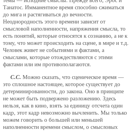
темы — исподние смыслы.
Прежде всего, Эрос и
Танатос. Имманентное время способно сжиматься
до мига и растягиваться до вечности.
Неоднородность этого времени зависит от
смысловой наполненности, напряжения смысла, то
есть понятий, которые относятся к сознанию, а не к
тому, что может происходить на сцене, в мире и т.д.
Человек живет не событиями и фактами, а
смыслами, которые отождествляются с этими
фактами или им противополагаются.
С.С.
Можно сказать, что сценическое время —
это сплошное настоящее, которое существует до
детерминированности, до закона. Оно в принципе
не может быть подвержено разложению. Здесь
нельзя, как в кино, взять за единицу отсчета один
кадр, этот кадр невозможно вычленить. Мы только
можем говорить о большей или меньшей
наполненности времени смыслом, о смысловых