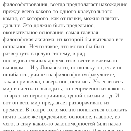
философствования, всегда предполагает нахождение
прежде всего какого-то одного краеугольного
камня, от которого, как от печки, можно плясать
дальше. Это должно быть предельное,
окончательное основание, самая главная
философская аксиома, из которой бы вытекало все
остальное. Нечто такое, что могло бы быть
развернуто в целую систему, в ряд
последовательных аргументов, вести к каким-то
выводам… И у Липавского, поскольку он, если не
ошибаюсь, учился на философском факультете,
такая привычка, навер-
ное, осталась. Уж если весь
мир из чего-то выводить, то непременно из какого-
то архэ, из первопричины, одной стихии и т.д. И
вот он весь мир предлагает разворачивать из
времени. В театре тоже можно попытаться отыскать
нечто такое же предельное, основное, главное, из
чего, в силу каких-то закономерностей (или назло
этим закономерностям) вытекает все. Для меня это