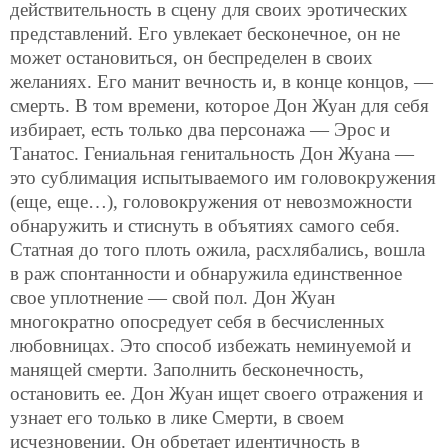
действительность в сцену для своих эротических
представлений. Его увлекает бесконечное, он не
может остановиться, он беспределен в своих
желаниях. Его манит вечность и, в конце концов, —
смерть. В том времени, которое Дон Жуан для себя
избирает, есть только два персонажа — Эрос и
Танатос. Гениальная генитальность Дон Жуана —
это сублимация испытываемого им головокружения
(еще, еще…), головокружения от невозможности
обнаружить и стиснуть в объятиях самого себя.
Статная до того плоть ожила, расхлябались, вошла
в раж спонтанности и обнаружила единственное
свое уплотнение — свой пол. Дон Жуан
многократно опосредует себя в бесчисленных
любовницах. Это способ избежать неминуемой и
манящей смерти. Заполнить бесконечность,
остановить ее. Дон Жуан ищет своего отражения и
узнает его только в лике Смерти, в своем
исчезновении. Он обретает идентичность в