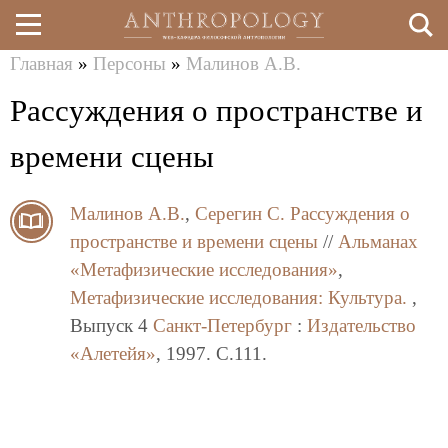
Главная
»
Персоны
»
Малинов А.В.
Перейти
Вы
Рассуждения о пространстве и
к
здесь
основному
времени сцены
содержанию
Малинов А.В.
,
Серегин C.
Рассуждения о
пространстве и времени сцены
//
Альманах
«Метафизические исследования»
,
Метафизические исследования: Культура.
,
Выпуск 4
Санкт-Петербург
:
Издательство
«Алетейя»
, 1997. C.111.