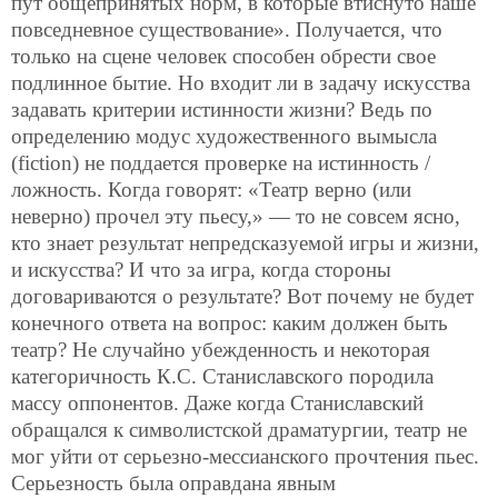
пут общепринятых норм, в которые втиснуто наше
повседневное существование». Получается, что
только на сцене человек способен обрести свое
подлинное бытие. Но входит ли в задачу искусства
задавать критерии истинности жизни? Ведь по
определению модус художественного вымысла
(fiction) не поддается проверке на истинность /
ложность. Когда говорят: «Театр верно (или
неверно) прочел эту пьесу,» — то не совсем ясно,
кто знает результат непредсказуемой игры и жизни,
и искусства? И что за игра, когда стороны
договариваются о результате? Вот почему не будет
конечного ответа на вопрос: каким должен быть
театр? Не случайно убежденность и некоторая
категоричность
К.С. Станиславского породила
массу оппонентов. Даже когда Станиславский
обращался к символистской драматургии, театр не
мог уйти от серьезно-мессианского прочтения пьес.
Серьезность была оправдана явным