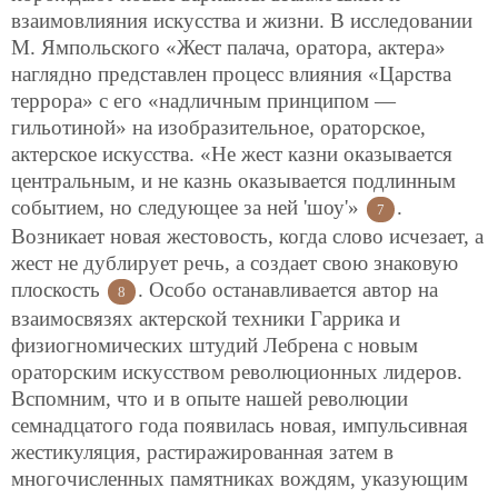
взаимовлияния искусства и жизни. В исследовании
М. Ямпольского «Жест палача, оратора, актера»
наглядно представлен процесс влияния «Царства
террора» с его «надличным принципом —
гильотиной» на изобразительное, ораторское,
актерское искусства. «Не жест казни оказывается
центральным, и не казнь оказывается подлинным
событием, но следующее за ней
'шоу'»
.
7
Возникает новая жестовость, когда слово исчезает, а
жест не дублирует речь, а создает свою знаковую
плоскость
. Особо останавливается автор на
8
взаимосвязях актерской техники Гаррика и
физиогномических штудий Лебрена с новым
ораторским искусством революционных лидеров.
Вспомним, что и в опыте нашей революции
семнадцатого года появилась новая, импульсивная
жестикуляция, растиражированная затем в
многочисленных памятниках вождям, указующим