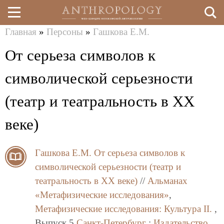
Главная
»
Персоны
»
Гашкова Е.М.
Перейти
Вы
От серьеза символов к
к
здесь
основному
символической серьезности
содержанию
(театр и театральность в ХХ
веке)
Гашкова Е.М.
От серьеза символов к
символической серьезности (театр и
театральность в ХХ веке)
//
Альманах
«Метафизические исследования»
,
Метафизические исследования: Культура II.
,
Выпуск 5
Санкт-Петербург
:
Издательство