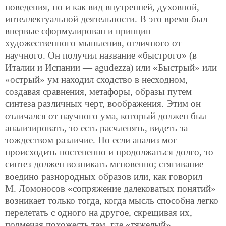
поведения, но и как вид внутренней, духовной,
интеллектуальной деятельности. В это время был
впервые сформулирован и принцип
художественного мышления, отличного от
научного. Он получил название «быстрого» (в
Италии и Испании — agudezza) или «Быстрый» или
«острый» ум находил сходство в несходном,
создавая сравнения, метафоры,
образы путем
синтеза различных черт, воображения. Этим он
отличался от научного ума, который должен был
анализировать, то есть расчленять, видеть за
тождеством различие. Но если анализ мог
происходить постепенно и продолжаться долго, то
синтез должен возникать мгновенно; стягивание
воедино разнородных образов или, как говорил
М. Ломоносов «сопряжение далековатых понятий»
возникает только тогда, когда мысль способна легко
перелетать с одного на другое, скрещивая их,
подмечая похожесть там, где «тяжелый»,