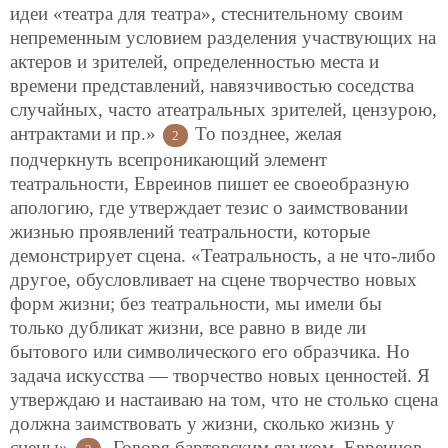
идеи «театра для театра», стеснительному своим
непременным условием разделения участвующих на
актеров и зрителей, определенностью места и
времени представлений, навязчивостью соседства
случайных, часто атеатральных зрителей, цензурою,
антрактами и пр.»
То позднее, желая
2
подчеркнуть всепроникающий элемент
театральности, Евреинов пишет ее своеобразную
апологию, где утверждает тезис о заимствовании
жизнью проявлений театральности, которые
демонстрирует сцена. «Театральность, а не что-либо
другое, обусловливает на сцене творчество новых
форм жизни; без театральности, мы имели бы
только дубликат жизни, все равно в виде ли
бытового или символического его образчика. Но
задача искусства — творчество новых ценностей. Я
утверждаю и настаиваю на том, что не столько сцена
должна заимствовать у жизни, сколько жизнь у
сцены»
. Говоря бартовским языком, Евреинов