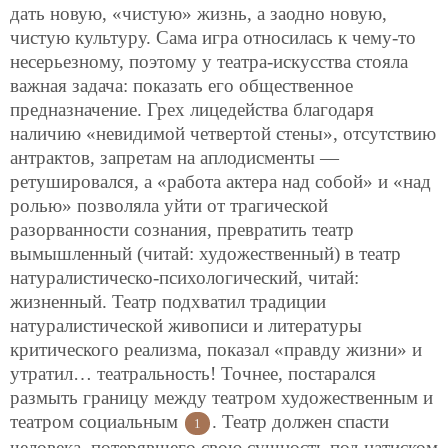
дать новую, «чистую» жизнь, а заодно новую,
чистую культуру. Сама игра относилась к чему-то
несерьезному, поэтому у театра-искусства стояла
важная задача: показать его общественное
предназначение. Грех лицедейства благодаря
наличию «невидимой четвертой стены», отсутствию
антрактов, запретам на аплодисменты —
ретушировался, а «работа актера над собой» и «над
ролью» позволяла уйти от трагической
разорванности сознания, превратить театр
вымышленный (читай: художественный) в театр
натуралистическо-психологический, читай:
жизненный. Театр подхватил традиции
натуралистической живописи и литературы
критического реализма, показал «правду жизни» и
утратил… театральность! Точнее, постарался
размыть границу между театром художественным и
театром социальным
. Театр должен спасти
1
человека, потерявшего свою сущность под натиском