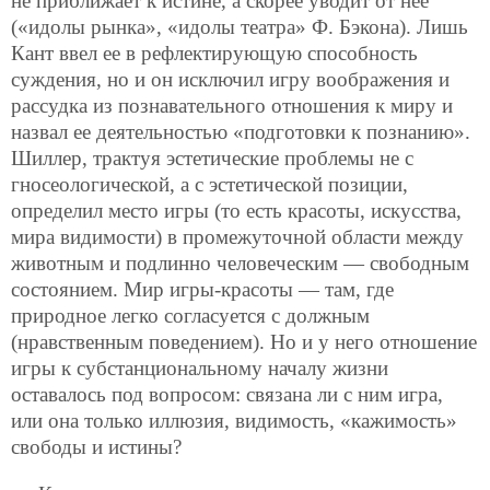
не приближает к истине, а скорее уводит от нее
(«идолы рынка», «идолы театра» Ф. Бэкона). Лишь
Кант ввел ее в рефлектирующую способность
суждения, но и он исключил игру воображения и
рассудка из познавательного отношения к миру и
назвал ее деятельностью «подготовки к познанию».
Шиллер, трактуя эстетические проблемы не с
гносеологической, а с эстетической позиции,
определил место игры (то есть красоты, искусства,
мира видимости) в промежуточной области между
животным и подлинно человеческим — свободным
состоянием. Мир игры-красоты — там, где
природное легко согласуется с должным
(нравственным поведением). Но и у него отношение
игры к субстанциональному началу жизни
оставалось под вопросом: связана ли с ним игра,
или она только иллюзия, видимость, «кажимость»
свободы и истины?