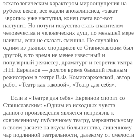
эсхатологическим характером мироощущения на
рубеже веков, все ждали апокалипсиса, «закат
Европы» уже наступил, конец света вот-вот
наступит. Но потуги искусства стать спасителем
человечества и человеческих душ, по меньшей мере
наивны, если не сказать смешны. Не случайно
одним из рьяных спорщиков со Станиславским был
другой, в то время не менее известный и
популярный режиссер, драматург и теоретик театра
Н.Н. Евреинов — долгое время бывший главным
режиссером в театре В.Ф. Комиссаржевской, автор
работ «Театр как таковой», «Театр для себя».
Если в «Театре для себя» Евреинов спорит со
Станиславским: «Одним из исходных чувств
данного произведения является неприязнь к
современному публичному театру, меркантильному
в своем расчете на вкусы большинства, лишенному
чар подлинной театральности, далекому от смелости