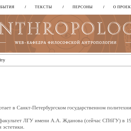
ОБЫТИЯ
ТЕКСТЫ
ПЕРСОНЫ
О ПРОЕ
Перейти
к
основному
содержанию
отает в Санкт-Петербургском государственном политехн
факультет ЛГУ имени А.А. Жданова (сейчас СПбГУ) в 1
и эстетики.