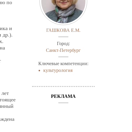
ию по
ика и
ГАШКОВА Е.М.
 др.).
х.
Город:
на
Санкт-Петербург
т
Ключевые компетенции:
культурология
 лет
РЕКЛАМА
стоящее
оянный
аждена