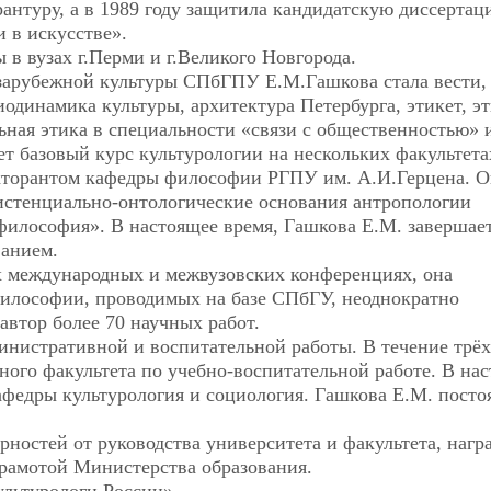
рантуру, а в 1989 году защитила кандидатскую диссертац
 в искусстве».
в вузах г.Перми и г.Великого Новгорода.
 зарубежной культуры СПбГПУ Е.М.Гашкова стала вести,
одинамика культуры, архитектура Петербурга, этикет, эт
ная этика в специальности «связи с общественностью» и
ет базовый курс культурологии на нескольких факультета
докторантом кафедры философии РГПУ им. А.И.Герцена. О
зистенциально-онтологические основания антропологии
философия». В настоящее время, Гашкова Е.М. завершае
ванием.
х международных и межвузовских конференциях, она
илософии, проводимых на базе СПбГУ, неоднократно
автор более 70 научных работ.
нистративной и воспитательной работы. В течение трёх
ного факультета по учебно-воспитательной работе. В на
афедры культурология и социология. Гашкова Е.М. пост
ностей от руководства университета и факультета, нагр
рамотой Министерства образования.