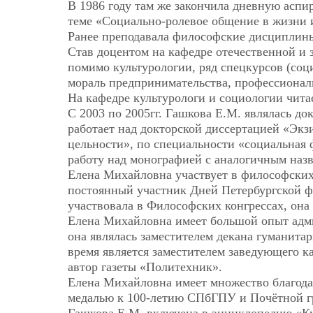
В 1986 году там же закончила дневную аспи
теме «Социально-ролевое общение в жизни и
Ранее преподавала философские дисциплины 
Став доцентом на кафедре отечественной и
помимо культурологии, ряд спецкурсов (соци
мораль предпринимательства, профессиональ
На кафедре культурологи и социологии чита
С 2003 по 2005гг. Гашкова Е.М. являлась 
работает над докторской диссертацией «Эк
цельности», по специальности «социальная 
работу над монографией с аналогичным наз
Елена Михайловна участвует в философски
постоянный участник Дней Петербургской ф
участвовала в Философских конгрессах, она 
Елена Михайловна имеет большой опыт адми
она являлась заместителем декана гуманитар
время является заместителем заведующего к
автор газеты «Политехник».
Елена Михайловна имеет множество благодар
медалью к 100-летию СПбГПУ и Почётной г