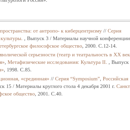
льтурологи России».
пространства: от антропо- к киберцентризму
//
Серия
 культуры.
, Выпуск 3 / Материалы научной конференции
етербургское философское общество
, 2000. C.12-14.
мволической серьезности (театр и театральность в ХХ век
я»
,
Метафизические исследования: Культура II.
, Выпуск
я»
, 1998. C.85.
иционная, «срединная»
//
Серия “Symposium”
,
Российская
к 15 / Материалы круглого стола 4 декабря 2001 г.
Санкт
фское общество
, 2001. C.40.