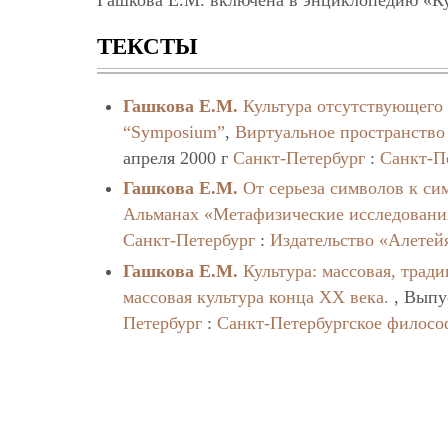
Гашкова Е.М. включена в энциклопедию «Ку
ТЕКСТЫ
Гашкова Е.М.
Культура отсутствующего 
“Symposium”
,
Виртуальное пространство
апреля 2000 г
Санкт-Петербург
:
Санкт-П
Гашкова Е.М.
От серьеза символов к си
Альманах «Метафизические исследовани
Санкт-Петербург
:
Издательство «Алетей
Гашкова Е.М.
Культура: массовая, трад
массовая культура конца XX века.
, Выпус
Петербург
:
Санкт-Петербургское филосо