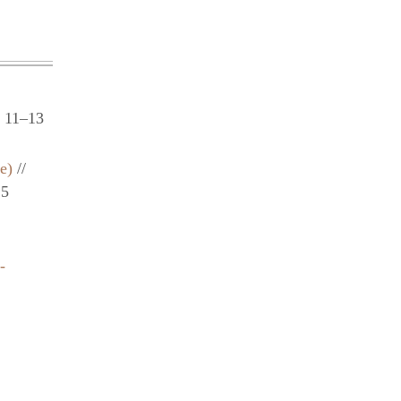
 11–13
е)
//
 5
-