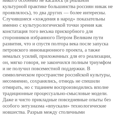
никого особенно не касалось (в реальной
культурной практике большинства россиян никак не
проявлялось), то два других — более интересны.
Случившиеся «хождения в народ» показательны
именно с культурологической точки зрения как
констатация того весьма прискорбного для
сторонников избранного Петром Великим пути
развития, что и спустя полтора века после запуска
петровского инновационного проекта, а также
немалых усилий, приложенных для его реализации,
он, мягко говоря, не закончился полным триумфом
и не получил повсеместной поддержки. В
символическом пространстве российской культуры,
несомненно, сохранялись, отнюдь не спешили
отмирать, но с тщанием воспроизводились вполне
традиционные процессуально-смысловые модели.
Даже и чисто прикладные повседневные опыты без
особого энтузиазма «впускали» технологические
новшества. Разрыв между столичными