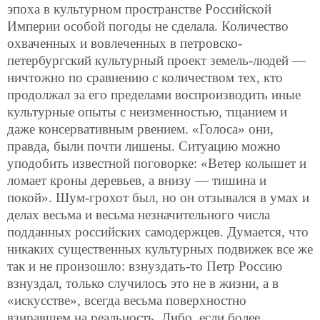
эпоха в культурном пространстве Российской
Империи особой погоды не сделала. Количество
охваченных и вовлеченных в петровско-
петербургский культурный проект земель-людей —
ничтожно по сравнению с количеством тех, кто
продолжал за его пределами воспроизводить иные
культурные опыты с неизменностью, тщанием и
даже консервативным рвением. «Голоса» они,
правда, были почти лишены. Ситуацию можно
уподобить известной поговорке: «Ветер колышет и
ломает кроны деревьев, а внизу — тишина и
покой». Шум-грохот был, но он отзывался в умах и
делах весьма и весьма незначительного числа
подданных российских самодержцев. Думается, что
никаких существенных культурных подвижек все же
так и не произошло: взнуздать-то Петр Россию
взнуздал, только случилось это не в жизни, а в
«искусстве», всегда весьма поверхностно
взиравшем на реальность. Либо, если более