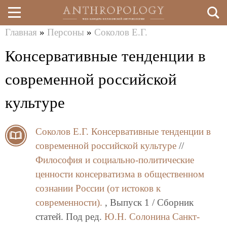
Главная
»
Персоны
»
Соколов Е.Г.
Перейти
Вы
Консервативные тенденции в
к
здесь
основному
современной российской
содержанию
культуре
Соколов Е.Г.
Консервативные тенденции в
современной российской культуре
//
Философия и социально-политические
ценности консерватизма в общественном
сознании России (от истоков к
современности).
, Выпуск 1 / Сборник
статей. Под ред.
Ю.Н. Солонина
Санкт-