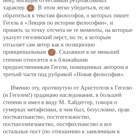
ней), носящей отчетливый ретроактивных
характер
. В этом легко убедиться, если
6
обратиться к текстам философов, о которых пишет
Гегель в «Лекция по истории философии», и
принять за точку отсчета не те моменты, на которые
указует гегелевский перст, но те, к которым
отсылает сам автор как к позиционно
принципиальным
. Сказанное в не меньшей
7
степени относится и к ближайшим
предшественникам Гегеля, помещенных автором в
третьей части под рубрикой «Новая философия».
Именно эту, протянутую от Аристотеля к Гегелю
(и Гегелем!) традицию наследования, в большей
степени и имел в виду М. Хайдеггер, говоря о
сумерках метафизики, в чем был, безусловно, прав:
посткантианство, постгегельянство,
постшелленгианство, постфихтеанство и все
остальные пост (по отношению к заявленным в