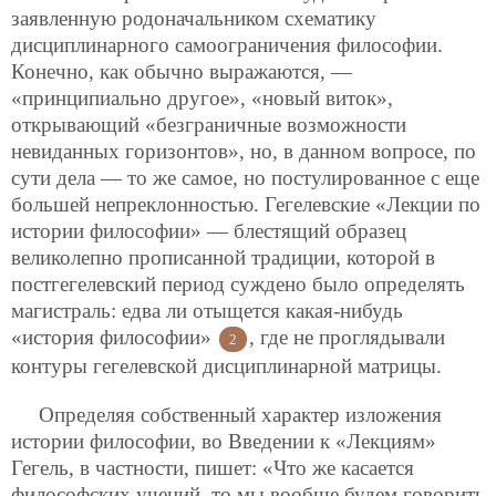
заявленную родоначальником схематику
дисциплинарного самоограничения философии.
Конечно, как обычно выражаются, —
«принципиально другое», «новый виток»,
открывающий «безграничные возможности
невиданных горизонтов», но, в данном вопросе, по
сути дела — то же самое, но постулированное с еще
большей непреклонностью. Гегелевские «Лекции по
истории философии» — блестящий образец
великолепно прописанной традиции, которой в
постгегелевский период суждено было определять
магистраль: едва ли отыщется какая-нибудь
«история философии»
, где не проглядывали
2
контуры гегелевской дисциплинарной матрицы.
Определяя собственный характер изложения
истории философии, во Введении к «Лекциям»
Гегель, в частности, пишет: «Что же касается
философских учений, то мы вообще будем говорить