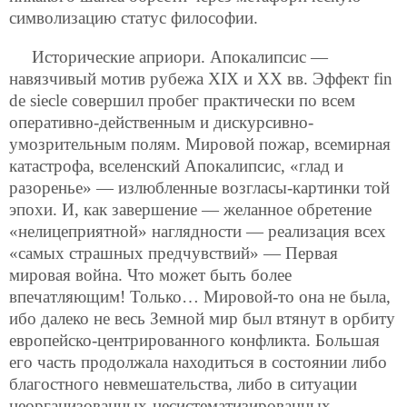
символизацию статус философии.
Исторические априори. Апокалипсис —
навязчивый мотив рубежа XIX и XX вв. Эффект fin
de siecle совершил пробег практически по всем
оперативно-действенным и дискурсивно-
умозрительным полям. Мировой пожар, всемирная
катастрофа, вселенский Апокалипсис, «глад и
разоренье» — излюбленные возгласы-картинки той
эпохи. И, как завершение — желанное обретение
«нелицеприятной» наглядности — реализация всех
«самых страшных предчувствий» — Первая
мировая война. Что может быть более
впечатляющим! Только… Мировой-то она не была,
ибо далеко не весь Земной мир был втянут в орбиту
европейско-центрированного конфликта. Большая
его часть продолжала находиться в состоянии либо
благостного невмешательства, либо в ситуации
неорганизованных-несистематизированных