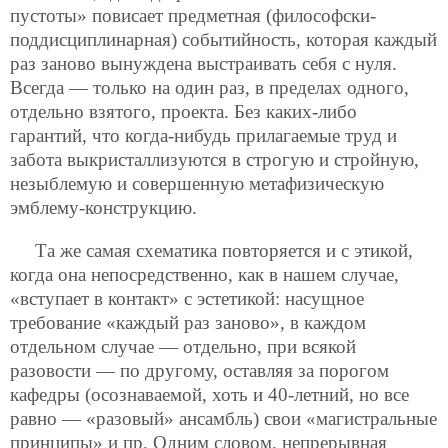
пустоты» повисает предметная (философски-
поддисциплинарная) событийность, которая каждый
раз заново вынуждена выстраивать себя с нуля.
Всегда — только на один раз, в пределах одного,
отдельно взятого, проекта. Без каких-либо
гарантий, что когда-нибудь прилагаемые труд и
забота выкристаллизуются в строгую и стройную,
незыблемую и совершенную метафизическую
эмблему-конструкцию.
Та же самая схематика повторяется и с этикой,
когда она непосредственно, как в нашем случае,
«вступает в контакт» с эстетикой: насущное
требование «каждый раз заново», в каждом
отдельном случае — отдельно, при всякой
разовости — по другому, оставляя за порогом
кафедры (осознаваемой, хоть и 40-летний, но все
равно — «разовый» ансамбль) свои «магистральные
принципы» и пр. Одним словом, непрерывная