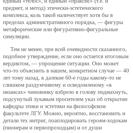
единый «телос», и единый «праксис» (т.е. и
предмет, и метод) этически-эстетического
комплекса, коль такой наличествует хотя бы в
пределах административного порядка, — фигуры
метафорические или фигуративно-фигуральные
симуляции.
Тем не менее, при всей очевидности сказанного,
подобное утверждение, если оно остается итоговым
вердиктом, — упрощение ситуации. Оно может
что-то объяснить в нашем, конкретном случае — 40
лет тому назад, в далекие 60-е годы какому-то не
слишком раздумчивому и осведомленому «в
нюансах» чиновнику взбрело в голову подмахнуть,
подсунутый лукавым просителем указ об открытии
кафедры этики и эстетики на философском
факультете ЛГУ. Можно, вероятно, восстановить и
детали тех интриг, поаплодировать героям-ходокам
(пионерам и первопроходцам) и от души