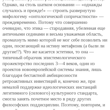
Однако, на столь шатком основании — «однажды
случалось и прежде!» — строить развернутую
мифологему «онтологической сопричастности» —
преждевременно. Потому что совершенно
очевидно, что этика — стародавняя, убеленная еще
античными сединами и весьма уважаемая область,
промахнуть мимо которой не мог себе позволить ни
один, посягающий на истину метафизик (а были ли
другие!?). Что же касается эстетики, то она —
типичный образчик эпистемологического
прожектерство последних 3—4 веков, один из
проектов новоевропейской системы знания, лишь
благодаря бестактной амбициозности
ретроактивных инвестиций и, конечно же, при
немалой поддержке идеологических инстанций
легитимного (силового) культурного стандарта,
смогла занять почетное место в ряду других
философских поддисциплин. Поэтому, повторим, и