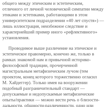
общего между этическим и эстетическим,
отличного от личной человеческой симпатии между
этиками и эстетиками, работающими в этом
университетском подразделении «40 лет спустя») —
лишь иллюстрация, неизбежное следствие и
характернейший пример иного «рефлективного»
установления.
Проводимое выше различение на этическое и
эстетическое правомерно, конечно же, только в
рамках знакомой нам и привычной историко-
философской традиции, прочерченной
магистральным метафизическим лучом (тем
проектом, конец которого торжественно огласил
М. Хайдеггер). Только имея на вооружении
подобный разграничительный стандарт —
допускаемые и недопускаемые метафизические
опыты/практики — можно вести речь о близости-
дальности, общности-различенности, одно или