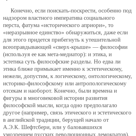
Конечно, если поискать-поскрести, особенно под
надзором властного императива социального
перста, фатума «исторического априори», то
«неразрывное единство» обнаружиться, даже если
для этого придется прибегнуть к утешительной
всеоправдывающей «сверх-крыше» — философии
(используя ее как мета-медиатор): и этика, и
эстетика суть философские разделы. Но едва ли
этика ближе примыкает именно к эстетическому,
нежели, допустим, к логическому, онтологическому,
историко-философскому или антропологическому
отсекам и наоборот. Конечно, были времена и
фигуры в многовековой истории развития
философской мысли, когда одно предполагало
другое (например, связь этического и эстетического
в английской традиции, берущей начало от
А.Э.К. Шефтсбери, или у баловавшихся
умозрением русских революционных демократов).