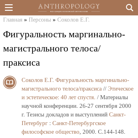
Главная
»
Персоны
»
Соколов Е.Г.
Перейти
Вы
Фигуральность маргинально-
к
здесь
основному
магистрального телоса/
содержанию
праксиса
Соколов Е.Г.
Фигуральность маргинально-
магистрального телоса/праксиса
//
Этическое
и эстетическое: 40 лет спустя.
/ Материалы
научной конференции. 26-27 сентября 2000
г. Тезисы докладов и выступлений
Санкт-
Петербург
:
Санкт-Петербургское
философское общество
, 2000. C.144-148.