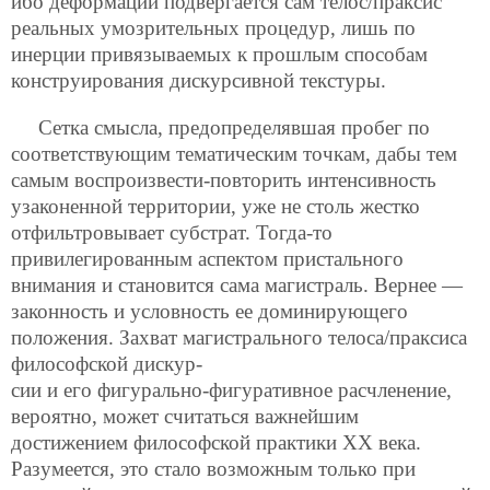
ибо деформации подвергается сам телос/праксис
реальных умозрительных процедур, лишь по
инерции привязываемых к прошлым способам
конструирования дискурсивной текстуры.
Сетка смысла, предопределявшая пробег по
соответствующим тематическим точкам, дабы тем
самым воспроизвести-повторить интенсивность
узаконенной территории, уже не столь жестко
отфильтровывает субстрат. Тогда-то
привилегированным аспектом пристального
внимания и становится сама магистраль. Вернее —
законность и условность ее доминирующего
положения. Захват магистрального телоса/праксиса
философской дискур-
сии и его фигурально-фигуративное расчленение,
вероятно, может считаться важнейшим
достижением философской практики ХХ века.
Разумеется, это стало возможным только при