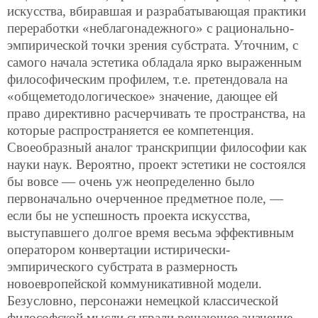
искусства, вбиравшая и разрабатывающая практики
переработки «неблагонадежного» с рационально-
эмпирической точки зрения субстрата. Уточним, с
самого начала эстетика обладала ярко выраженным
философическим профилем, т.е. претендовала на
«общеметодологическое» значение, дающее ей
право директивно расчерчивать те пространства, на
которые распространяется ее компетенция.
Своеобразный аналог транскрипции философии как
науки наук. Вероятно, проект эстетики не состоялся
бы вовсе — очень уж неопределенно было
первоначально очерченное предметное поле, —
если бы не успешность проекта искусства,
выступавшего долгое время весьма эффективным
оператором конвертации истирически-
эмпирического
субстрата в размерность
новоевропейской коммуникативной модели.
Безусловно, персонажи немецкой классической
философской мысли сыграли решающее значение