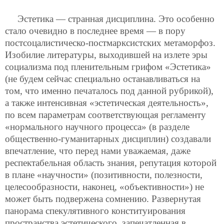
Эстетика — странная дисциплина. Это особенно
стало очевидно в последнее время — в пору
постсоцалистическо-постмарксистских метаморфоз.
Изобилие литературы, выходившей на излете эры
социализма под пленительным грифом «Эстетика»
(не будем сейчас специально останавливаться на
том, что именно печаталось под данной рубрикой),
а также интенсивная «эстетическая деятельность»,
по всем параметрам соответствующая регламенту
«нормального научного процесса» (в разделе
общественно-гуманитарных дисциплин) создавали
впечатление, что перед нами уважаемая, даже
респектабельная область знания, репутация которой
в плане «научности» (позитивности, полезности,
целесообразности, наконец, «объективности») не
может быть подвержена сомнению. Развернутая
панорама спекулятивного конституирования
пространства эстетического, запечатленная в