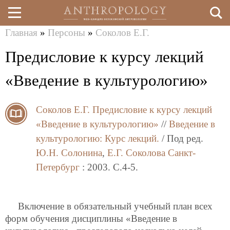
Главная
»
Персоны
»
Соколов Е.Г.
Перейти
Вы
Предисловие к курсу лекций
к
здесь
основному
«Введение в культурологию»
содержанию
Соколов Е.Г.
Предисловие к курсу лекций
«Введение в культурологию»
//
Введение в
культурологию: Курс лекций.
/ Под ред.
Ю.Н. Солонина
,
Е.Г. Соколова
Санкт-
Петербург
: 2003. C.4-5.
Включение в обязательный учебный план всех
форм обучения дисциплины «Введение в