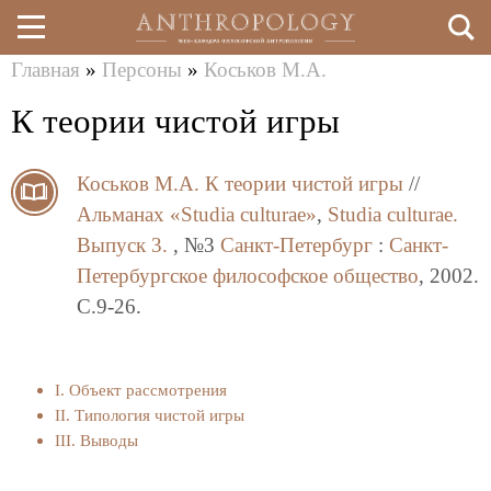
Главная
»
Персоны
»
Коськов М.А.
Перейти
Вы
К теории чистой игры
к
здесь
основному
Коськов М.А.
К теории чистой игры
//
содержанию
Альманах «Studia culturae»
,
Studia culturae.
Выпуск 3.
, №3
Санкт-Петербург
:
Санкт-
Петербургское философское общество
, 2002.
C.9-26.
I. Объект рассмотрения
II. Типология чистой игры
III. Выводы