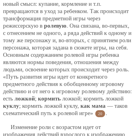
новый смысл: купание, кормление и т.п.
превращаются в уход за ребенком. Так происходит
трансформация предметной игры через
режиссерскую в
ролевую
. Она связана, во-первых,
с отнесением не одного, а ряда действий к одному и
тому же персонажу и, во-вторых, с принятием роли
персонажа, которая задана в сюжете игры, на себя.
Основным содержанием ролевой игры ребенка
являются нормы поведения, отношения между
людьми, освоение которых происходит через роль.
«Путь развития игры идет от конкретного
предметного действия к обобщенному игровому
действию и от него к игровому ролевому действию:
есть
ложкой
;
кормить
ложкой; кормить ложкой
куклу
; кормить ложкой куклу,
как мама
— таков
схематический путь к ролевой игре»
.
20
Изменение роли с возрастом идет от
изображения действий взрослого к изображению