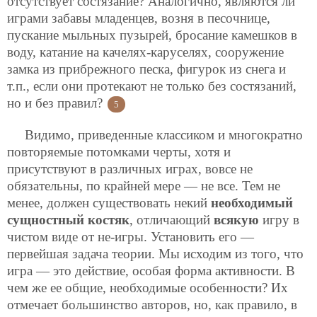
отсутствует состязание? Аналогично, являются ли
играми забавы младенцев, возня в песочнице,
пускание мыльных пузырей, бросание камешков в
воду, катание на качелях-каруселях, сооружение
замка из прибрежного песка, фигурок из снега и
т.п., если они протекают не только без состязаний,
но и без правил?
5
Видимо, приведенные классиком и многократно
повторяемые потомками черты, хотя и
присутствуют в различных играх, вовсе не
обязательны, по крайней мере — не все. Тем не
менее, должен существовать некий
необходимый
сущностный костяк
, отличающий
всякую
игру в
чистом виде от не-игры. Установить его —
первейшая задача теории. Мы исходим из того, что
игра — это действие, особая форма активности. В
чем же ее общие, необходимые особенности? Их
отмечает большинство авторов, но, как правило, в