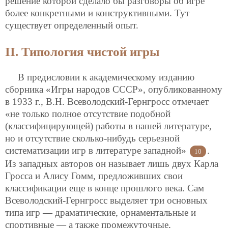
решение которой сделало бы
разговоры об игре
более конкретными и конструктивными. Тут
существует определенный опыт.
II. Типология чистой игры
В предисловии к академическому изданию
сборника «Игры народов СССР», опубликованному
в 1933 г., В.Н. Всеволодский-Гернгросс отмечает
«не только полное отсутствие подобной
(классифицирующей) работы в нашей литературе,
но и отсутствие сколько-нибудь серьезной
систематизации игр в литературе западной»
.
10
Из западных авторов он называет лишь двух Карла
Гросса и Алису Гомм, предложивших свои
классификации еще в конце прошлого века. Сам
Всеволодский-Гернгросс выделяет три основных
типа игр — драматические, орнаментальные и
спортивные — а также промежуточные,