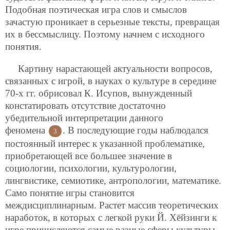
Подобная поэтическая игра слов и смыслов
зачастую проникает в серьезные тексты, превращая
их в бессмыслицу. Поэтому начнем с исходного
понятия.
Картину нарастающей актуальности вопросов,
связанных с игрой, в науках о культуре в середине
70-х гг. обрисовал К. Исупов, вынужденный
констатировать отсутствие достаточно
убедительной интерпретации данного
феномена
. В последующие годы наблюдался
3
постоянный интерес к указанной проблематике,
приобретающей все большее значение в
социологии, психологии, культурологии,
лингвистике, семиотике, антропологии, математике.
Само понятие игры становится
междисциплинарным. Растет массив теоретических
наработок, в которых с легкой руки Й. Хёйзинги к
игре причисляются самые разные сферы культуры,