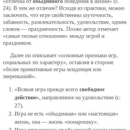
«отлична от
обыденного
поведения в жизни» (с.
24). В чем же отличие? Исходя из практики, можно
заключить, что игре свойственны шуточность,
забавность, развлекательность, удовольствие, одним
словом — праздничность. Позже автор отмечает
«самые тесные отношения» между игрой и
праздником.
Далее он описывает «основные признаки игр,
социальных по характеру», оставляя в стороне
«более примитивные игры младенцев или
зверенышей».
«Всякая игра прежде всего
свободное
действие
», направленное на удовольствие (с.
27).
Игра не есть «обыденная» или «настоящая»
жизнь, она — жизнь «понарошку».
Игра отграничена от обыденной жизни местом