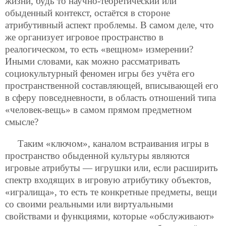
жизни, будь то научно-теоретический или
обыденный контекст, остаётся в стороне
атрибутивный аспект проблемы. В самом деле, что
же организует игровое пространство в
реалогическом, то есть «вещном» измерении?
Иными словами, как можно рассматривать
социокультурный феномен игры без учёта его
пространственной составляющей, вписывающей его
в сферу повседневности, в область отношений типа
«человек-вещь» в самом прямом предметном
смысле?
Таким «ключом», каналом встраивания игры в
пространство обыденной культуры являются
игровые атрибуты — игрушки или, если расширить
спектр входящих в игровую атрибутику объектов,
«игралища», то есть те конкретные предметы, вещи
со своими реальными или виртуальными
свойствами и функциями, которые «обслуживают»