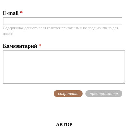
E-mail
*
Содержимое данного поля является приватным и не предназначено для
показа.
Комментарий
*
АВТОР