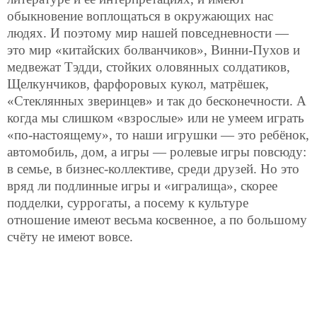
обыкновение воплощаться в окружающих нас
людях. И поэтому мир нашей повседневности —
это мир «китайских болванчиков», Винни-Пухов и
медвежат Тэдди, стойких оловянных солдатиков,
Щелкунчиков, фарфоровых кукол, матрёшек,
«Стеклянных зверинцев» и так до бесконечности. А
когда мы слишком «взрослые» или не умеем играть
«по-настоящему», то наши игрушки — это ребёнок,
автомобиль, дом, а игры — ролевые игры повсюду:
в семье, в бизнес-коллективе, среди друзей. Но это
вряд ли подлинные игры и «игралища», скорее
подделки, суррогаты, а посему к культуре
отношение имеют весьма косвенное, а по большому
счёту не имеют вовсе.