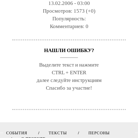
13.02.2006 - 03:00
Просмотров:
1573 (+0)
Популярность:
Комментариев:
0
НАШЛИ ОШИБКУ?
Выделите текст и нажмите
CTRL + ENTER
далее следуйте инструкциям
Спасибо за участие!
СОБЫТИЯ
ТЕКСТЫ
ПЕРСОНЫ