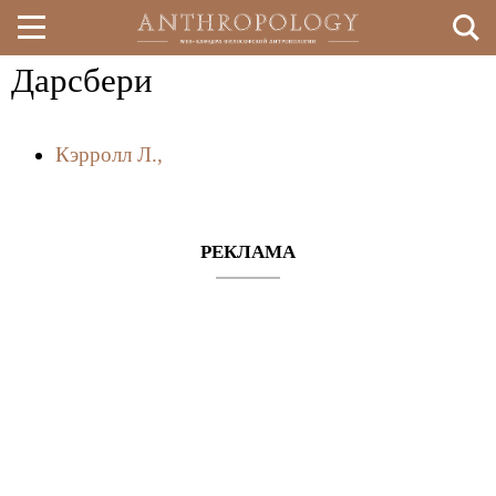
Дарсбери
Перейти
к
Кэрролл Л.,
основному
содержанию
РЕКЛАМА