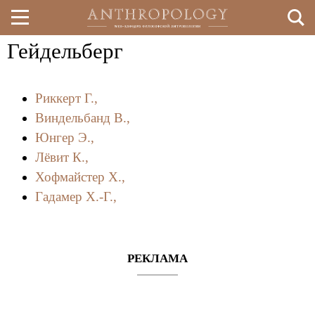
Гейдельберг
Перейти
к
Риккерт Г.,
основному
Виндельбанд В.,
содержанию
Юнгер Э.,
Лёвит К.,
Хофмайстер Х.,
Гадамер Х.-Г.,
РЕКЛАМА