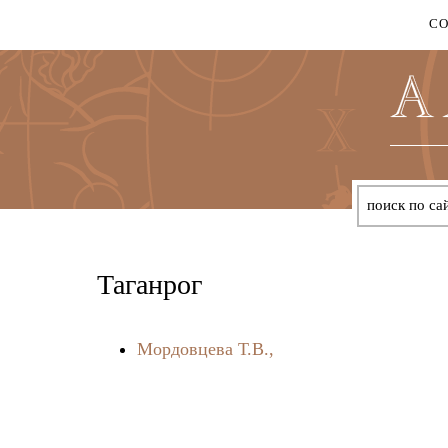
С
Таганрог
Мордовцева Т.В.,